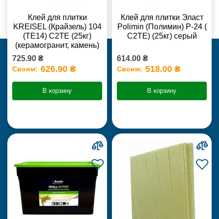
Клей для плитки
Клей для плитки Эласт
KREISEL (Крайзель) 104
Polimin (Полимин) Р-24 (
(ТЕ14) С2TE (25кг)
С2ТЕ) (25кг) серый
(керамогранит, камень)
725.90 ₴
614.00 ₴
626.90 ₴
518.00 ₴
Своим:
Своим:
В корзину
В корзину