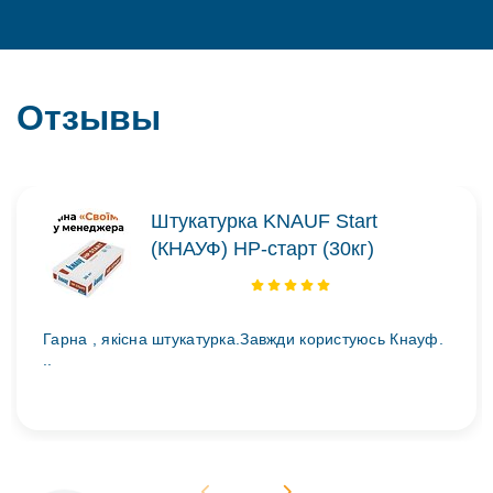
Отзывы
Штукатурка KNAUF Start
(КНАУФ) НР-старт (30кг)
Гарна , якісна штукатурка.Завжди користуюсь Кнауф.
..