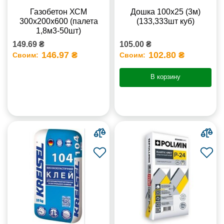
Газобетон ХСМ
Дошка 100х25 (3м)
300x200x600 (палета
(133,333шт куб)
1,8м3-50шт)
149.69 ₴
105.00 ₴
146.97 ₴
102.80 ₴
Своим:
Своим:
В корзину