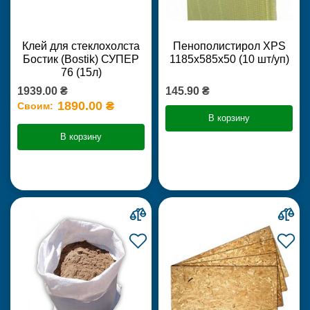
Клей для стеклохолста
Пенополистирол XPS
Бостик (Bostik) СУПЕР
1185х585х50 (10 шт/уп)
76 (15л)
1939.00 ₴
145.90 ₴
1890.00 ₴
Своим:
В корзину
В корзину