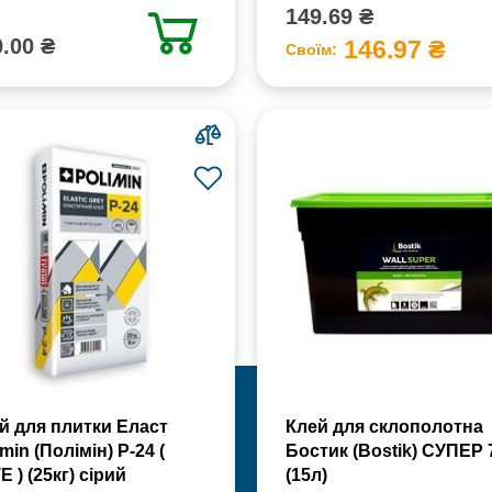
149.69 ₴
.00 ₴
146.97 ₴
Своїм:
й для плитки Еласт
Клей для склополотна
min (Полімін) Р-24 (
Бостик (Bostik) СУПЕР 
Е ) (25кг) сірий
(15л)