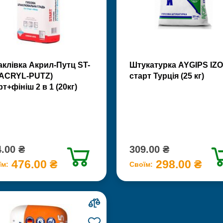
клівка Акрил-Путц ST-
Штукатурка AYGIPS IZO
(ACRYL-PUTZ)
старт Турція (25 кг)
рт+фініш 2 в 1 (20кг)
.00 ₴
309.00 ₴
476.00 ₴
298.00 ₴
їм:
Своїм: