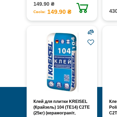
149.90 ₴
430
149.90 ₴
Своїм:
Клей для плитки KREISEL
Кле
(Крайзель) 104 (ТЕ14) С2TE
Poli
(25кг) (керамограніт,
С2Т