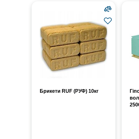
Брикети RUF (РУФ) 10кг
Гіп
вол
250