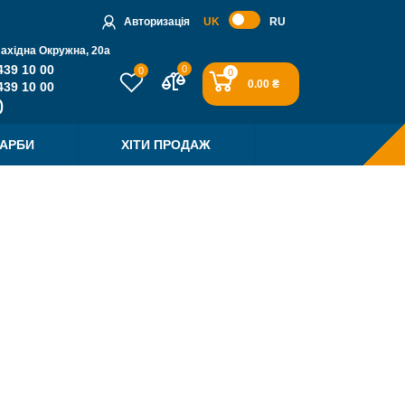
Авторизація
UK
RU
Західна Окружна, 20a
439 10 00
0
0
0
0.00 ₴
439 10 00
ФАРБИ
ХІТИ ПРОДАЖ