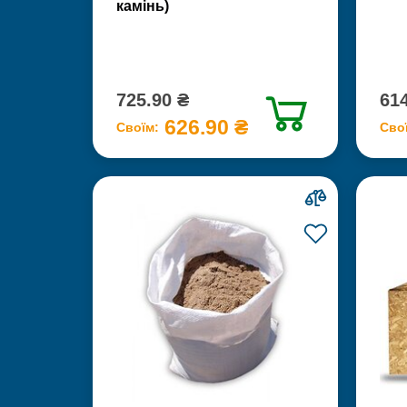
камінь)
725.90 ₴
614
626.90 ₴
Своїм:
Сво