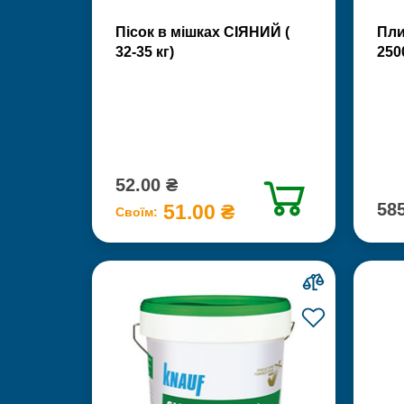
Пісок в мішках СІЯНИЙ (
Пли
32-35 кг)
250
52.00 ₴
585
51.00 ₴
Своїм: