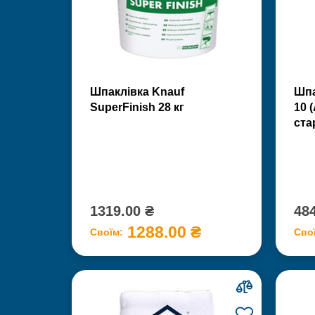
Шпаклівка Knauf
Шпа
SuperFinish 28 кг
10 
ста
1319.00 ₴
484
1288.00 ₴
Своїм:
Сво