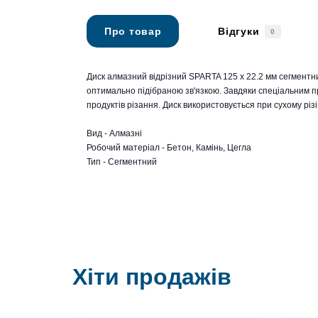
Про товар
Відгуки
0
Диск алмазний відрізний SPARTA 125 х 22.2 мм сегментн
оптимально підібраною зв'язкою. Завдяки спеціальним п
продуктів різання. Диск використовується при сухому різі
Вид - Алмазні
Робочий матеріал - Бетон, Камінь, Цегла
Тип - Сегментний
Хіти продажів