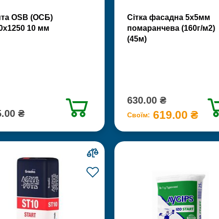
та OSB (ОСБ)
Сітка фасадна 5х5мм
0х1250 10 мм
помаранчева (160г/м2)
(45м)
630.00 ₴
.00 ₴
619.00 ₴
Своїм: