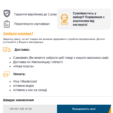
Сумніваєтесь у
Гарантія виробника до 1 року
виборі? Порівняння з
аналогами від
Переглянути сертифікат
експерта!
Знайшли дешевше?
Зверніть увагу: не всі товари ми можемо відправити службою-перевізником. Деталі
уточнюйте у Вашого менеджера.
Доставка:
Самовивіз (Ви можете забрати цей товар з нашого магазина самі)
Доставка по Хмельницьку і області
«Нова пошта»
Оплата:
Visa / Mastercard
готівкою водію
готівкою у нас на складі
Швидке замовлення
Передзвоніть мені