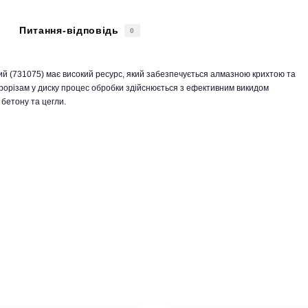
Питання-відповідь
0
ий (731075) має високий ресурс, який забезпечується алмазною крихтою та
рорізам у диску процес обробки здійснюється з ефективним викидом
 бетону та цегли.