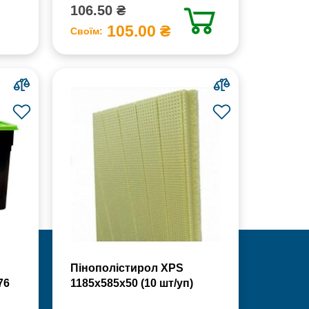
106.50 ₴
105.00 ₴
Своїм:
Пінополістирол XPS
76
1185х585х50 (10 шт/уп)