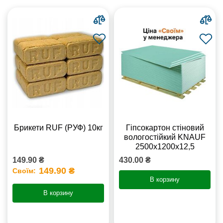
Брикети RUF (РУФ) 10кг
Гіпсокартон стіновий
вологостійкий KNAUF
2500х1200х12,5
149.90 ₴
430.00 ₴
149.90 ₴
Своїм:
В корзину
В корзину