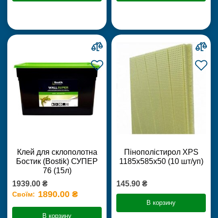
Клей для склополотна
Пінополістирол XPS
Бостик (Bostik) СУПЕР
1185х585х50 (10 шт/уп)
76 (15л)
1939.00 ₴
145.90 ₴
1890.00 ₴
Своїм:
В корзину
В корзину