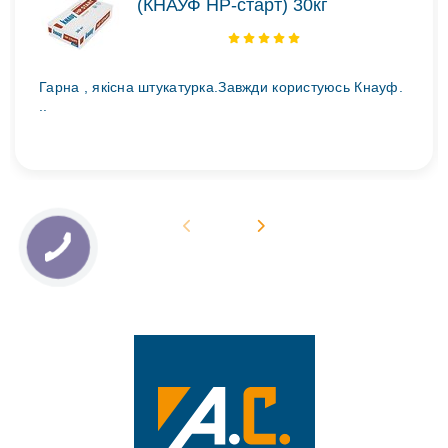
(КНАУФ НР-старт) 30кг
Гарна , якісна штукатурка.Завжди користуюсь Кнауф.
..