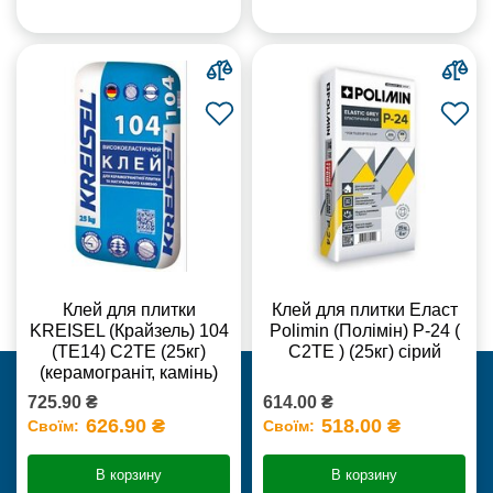
Клей для плитки
Клей для плитки Еласт
KREISEL (Крайзель) 104
Polimin (Полімін) Р-24 (
(ТЕ14) С2TE (25кг)
С2ТЕ ) (25кг) сірий
(керамограніт, камінь)
725.90 ₴
614.00 ₴
626.90 ₴
518.00 ₴
Своїм:
Своїм:
В корзину
В корзину