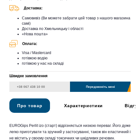
Доставка:
Самовивіз (Ви можете забрати цей товар з нашого магазина
самі)
Доставка по Хмельницьку і області
«Нова пошта»
Оплата:
Visa / Mastercard
готівкою водію
готівкою у нас на складі
Швидке замовлення
Передзвоніть мені
Про товар
Характеристики
Відгу
EUROGips Perlit izo (старт) відрізняється низкою переваг. Його дуже
легко приготувати та зручний у застосуванні, також він еластичний і
не містить у своєму складі токсичних чи шкідливих речовин.