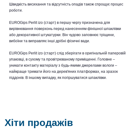
Швидкість висихання та відсутність опадів також спрощує процес
роботи.
EUROGips Perlit izo (старт) в першу чергу призначена для
вирівнювання поверхонь перед нанесенням фінішної шпаклівки
або декоративної штукатурки. Він чудово заповнює тріщини,
вибоїни та виправляє інші дрібні фізичні вади.
EUROGips Perlit izo (старт) слід зберігати в оригінальній паперовій
упаковці, в сухому та провітрюваному приміщенні. Головне –
уникати контакту матеріалу з будь-якими джерелами вологи –
найкраще тримати його на дерев'яних платформах, на зразок
піддонів. В іншому випадку, як погіршуватися шпаклівки.
Хіти продажів