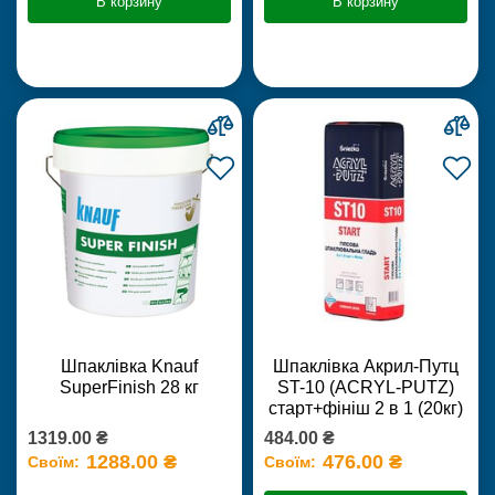
В корзину
В корзину
Шпаклівка Knauf
Шпаклівка Акрил-Путц
SuperFinish 28 кг
ST-10 (ACRYL-PUTZ)
старт+фініш 2 в 1 (20кг)
1319.00 ₴
484.00 ₴
1288.00 ₴
476.00 ₴
Своїм:
Своїм: