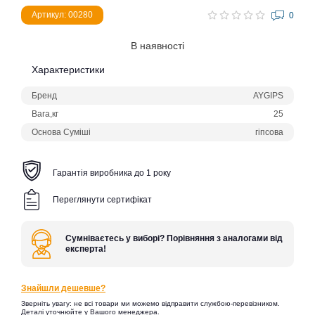
Артикул: 00280
0
В наявності
Характеристики
Бренд
AYGIPS
Вага,кг
25
Основа Суміші
гіпсова
Гарантія виробника до 1 року
Переглянути сертифікат
Сумніваєтесь у виборі? Порівняння з аналогами від
експерта!
Знайшли дешевше?
Зверніть увагу: не всі товари ми можемо відправити службою-перевізником.
Деталі уточнюйте у Вашого менеджера.