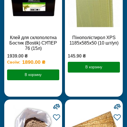
Клей для склополотна
Пінополістирол XPS
Бостик (Bostik) СУПЕР
1185х585х50 (10 шт/уп)
76 (15л)
1939.00 ₴
145.90 ₴
1890.00 ₴
Своїм:
В корзину
В корзину