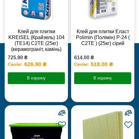
Клей для плитки
Клей для плитки Еласт
KREISEL (Крайзель) 104
Polimin (Полімін) Р-24 (
(ТЕ14) С2TE (25кг)
С2ТЕ ) (25кг) сірий
(керамограніт, камінь)
725.90 ₴
614.00 ₴
626.90 ₴
518.00 ₴
Своїм:
Своїм:
В корзину
В корзину