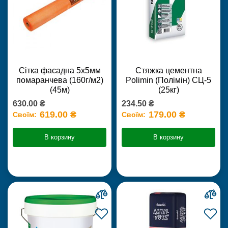
Сітка фасадна 5х5мм
Стяжка цементна
помаранчева (160г/м2)
Polimin (Полімін) СЦ-5
(45м)
(25кг)
630.00 ₴
234.50 ₴
619.00 ₴
179.00 ₴
Своїм:
Своїм:
В корзину
В корзину