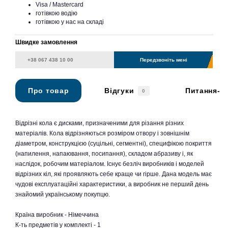
Visa / Mastercard
готівкою водію
готівкою у нас на складі
Швидке замовлення
Передзвоніть мені
Про товар
Відгуки
Питання-в
0
Відрізні кола є дисками, призначеними для різання різних
матеріалів. Кола відрізняються розміром отвору і зовнішнім
діаметром, конструкцією (суцільні, сегментні), специфікою покриття
(напилення, напаювання, посипання), складом абразиву і, як
наслідок, робочим матеріалом. Існує безліч виробників і моделей
відрізних кіл, які проявляють себе краще чи гірше. Дана модель має
чудові експлуатаційні характеристики, а виробник не перший день
знайомий українському покупцю.
Країна виробник - Німеччина
К-ть предметів у комплекті - 1