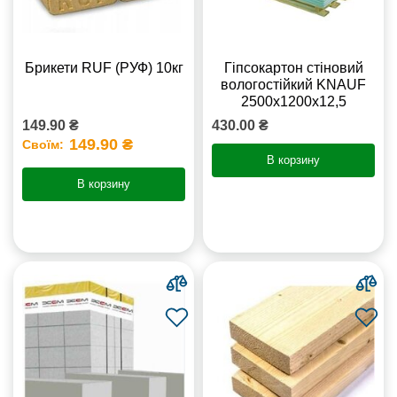
Брикети RUF (РУФ) 10кг
Гіпсокартон стіновий
вологостійкий KNAUF
2500х1200х12,5
149.90 ₴
430.00 ₴
149.90 ₴
Своїм:
В корзину
В корзину