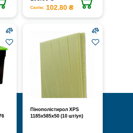
102.80 ₴
Своїм:
Пінополістирол XPS
76
1185х585х50 (10 шт/уп)