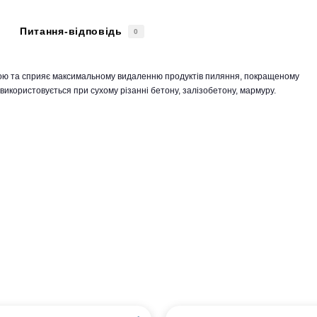
Питання-відповідь
0
ою та сприяє максимальному видаленню продуктів пиляння, покращеному
користовується при сухому різанні бетону, залізобетону, мармуру.