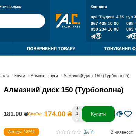
Хіти продаж
Контакти
вул. Трудова, 4/3б
вул.
067 438 10 00
098 
050 234 10 00
063 
ПОВЕРНЕННЯ ТОВАРУ
ТОНУВАННЯ 
ріали
Круги
Алмазні круги
Алмазний диск 150 (Турбоволна)
Алмазний диск 150 (Турбоволна)
174.00 ₴
181.00 ₴
Своїм:
Купити
В наявності
Артикул: 13265
0