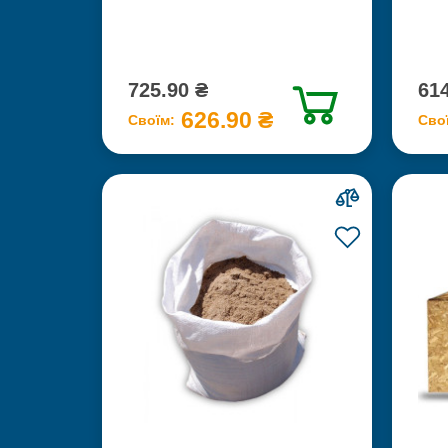
725.90 ₴
614
626.90 ₴
Своїм:
Сво