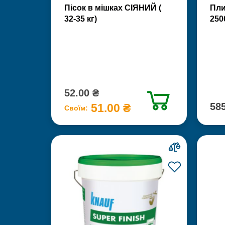
Пісок в мішках СІЯНИЙ (
Пли
32-35 кг)
250
52.00 ₴
585
51.00 ₴
Своїм: