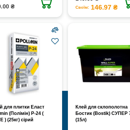
.00 ₴
146.97 ₴
Своїм:
й для плитки Еласт
Клей для склополотна
min (Полімін) Р-24 (
Бостик (Bostik) СУПЕР 
Е ) (25кг) сірий
(15л)