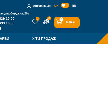
Авторизація
UK
RU
Західна Окружна, 20a
439 10 00
0
0
0
0.00 ₴
439 10 00
ФАРБИ
ХІТИ ПРОДАЖ