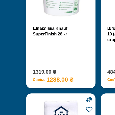
Шпаклівка Knauf
Шпа
SuperFinish 28 кг
10 
ста
1319.00 ₴
484
1288.00 ₴
Своїм:
Сво