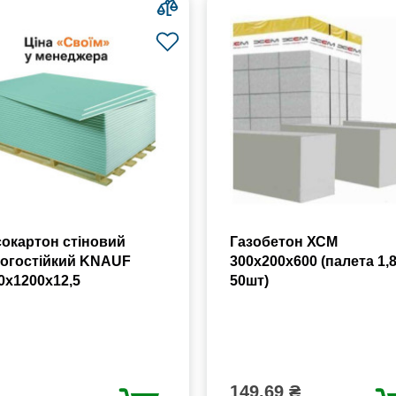
сокартон стіновий
Газобетон ХСМ
огостійкий KNAUF
300x200x600 (палета 1,
0х1200х12,5
50шт)
149.69 ₴