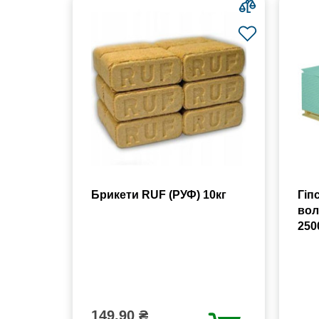
Брикети RUF (РУФ) 10кг
Гіп
вол
250
149.90 ₴