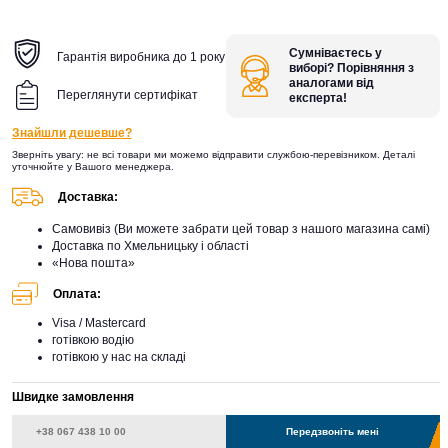
Сумніваєтесь у
Гарантія виробника до 1 року
виборі? Порівняння з
аналогами від
Переглянути сертифікат
експерта!
Знайшли дешевше?
Зверніть увагу: не всі товари ми можемо відправити службою-перевізником. Деталі
уточнюйте у Вашого менеджера.
Доставка:
Самовивіз (Ви можете забрати цей товар з нашого магазина самі)
Доставка по Хмельницьку і області
«Нова пошта»
Оплата:
Visa / Mastercard
готівкою водію
готівкою у нас на складі
Швидке замовлення
Передзвоніть мені