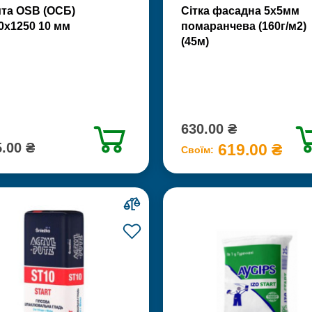
та OSB (ОСБ)
Сітка фасадна 5х5мм
0х1250 10 мм
помаранчева (160г/м2)
(45м)
630.00 ₴
.00 ₴
619.00 ₴
Своїм: