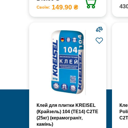
430
149.90 ₴
Своїм:
Клей для плитки KREISEL
Кле
(Крайзель) 104 (ТЕ14) С2TE
Poli
(25кг) (керамограніт,
С2Т
камінь)