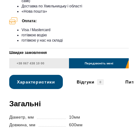
самі)
Доставка по Хмельницьку і області
«Нова пошта»
Оплата:
Visa / Mastercard
готівкою водію
готівкою у нас на складі
Швидке замовлення
Передзвоніть мені
Характеристики
Відгуки
Пита
0
Загальні
Діаметр, мм
10мм
Довжина, мм
600мм