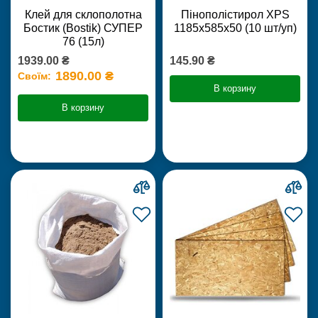
Клей для склополотна
Пінополістирол XPS
Бостик (Bostik) СУПЕР
1185х585х50 (10 шт/уп)
76 (15л)
1939.00 ₴
145.90 ₴
1890.00 ₴
Своїм:
В корзину
В корзину