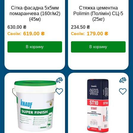
Сітка фасадна 5х5мм
Стяжка цементна
помаранчева (160г/м2)
Polimin (Полімін) СЦ-5
(45м)
(25кг)
630.00 ₴
234.50 ₴
619.00 ₴
179.00 ₴
Своїм:
Своїм:
В корзину
В корзину