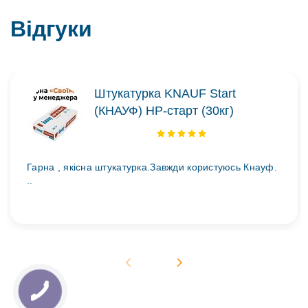
Відгуки
Штукатурка KNAUF Start
(КНАУФ) НР-старт (30кг)
Гарна , якісна штукатурка.Завжди користуюсь Кнауф.
..