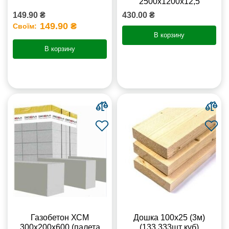
2500х1200х12,5
149.90 ₴
430.00 ₴
149.90 ₴
Своїм:
В корзину
В корзину
Газобетон ХСМ
Дошка 100х25 (3м)
300x200x600 (палета
(133,333шт куб)