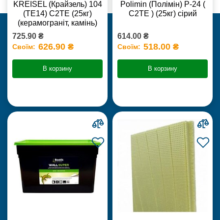
KREISEL (Крайзель) 104
Polimin (Полімін) Р-24 (
(ТЕ14) С2TE (25кг)
С2ТЕ ) (25кг) сірий
(керамограніт, камінь)
725.90 ₴
614.00 ₴
626.90 ₴
518.00 ₴
Своїм:
Своїм:
В корзину
В корзину