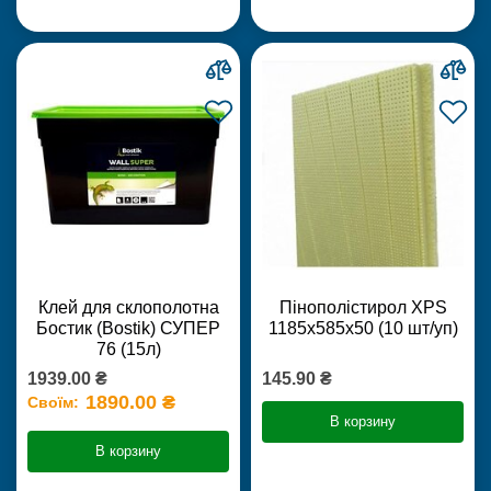
Клей для склополотна
Пінополістирол XPS
Бостик (Bostik) СУПЕР
1185х585х50 (10 шт/уп)
76 (15л)
1939.00 ₴
145.90 ₴
1890.00 ₴
Своїм:
В корзину
В корзину