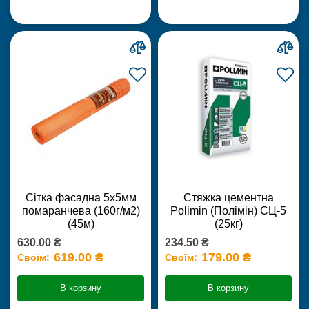
Сітка фасадна 5х5мм
Стяжка цементна
помаранчева (160г/м2)
Polimin (Полімін) СЦ-5
(45м)
(25кг)
630.00 ₴
234.50 ₴
619.00 ₴
179.00 ₴
Своїм:
Своїм:
В корзину
В корзину