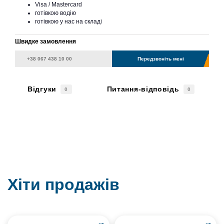
Visa / Mastercard
готівкою водію
готівкою у нас на складі
Швидке замовлення
Передзвоніть мені
Відгуки
Питання-відповідь
0
0
Хіти продажів