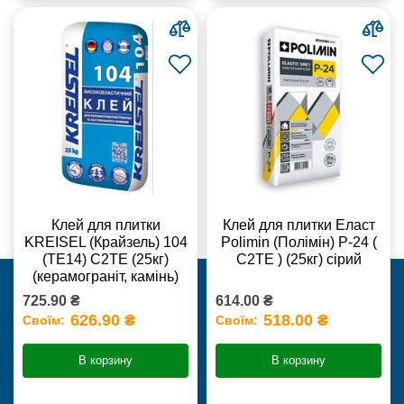
Клей для плитки
Клей для плитки Еласт
KREISEL (Крайзель) 104
Polimin (Полімін) Р-24 (
(ТЕ14) С2TE (25кг)
С2ТЕ ) (25кг) сірий
(керамограніт, камінь)
725.90 ₴
614.00 ₴
626.90 ₴
518.00 ₴
Своїм:
Своїм:
В корзину
В корзину