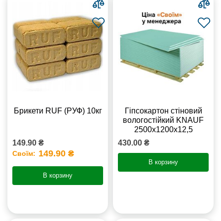
Брикети RUF (РУФ) 10кг
Гіпсокартон стіновий
вологостійкий KNAUF
2500х1200х12,5
149.90 ₴
430.00 ₴
149.90 ₴
Своїм:
В корзину
В корзину