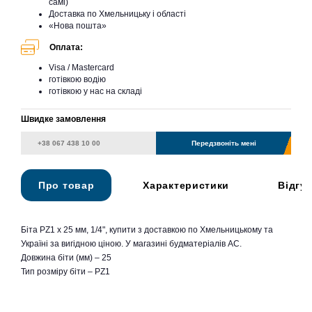
самі)
Доставка по Хмельницьку і області
«Нова пошта»
Оплата:
Visa / Mastercard
готівкою водію
готівкою у нас на складі
Швидке замовлення
Передзвоніть мені
Про товар
Характеристики
Відгу
Біта PZ1 х 25 мм, 1/4", купити з доставкою по Хмельницькому та
Україні за вигідною ціною. У магазині будматеріалів АС.
Довжина біти (мм) – 25
Тип розміру біти – PZ1