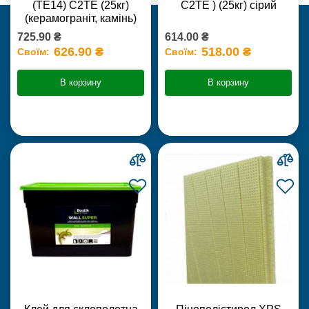
(ТЕ14) С2TE (25кг)
С2ТЕ ) (25кг) сірий
(керамограніт, камінь)
725.90 ₴
614.00 ₴
626.90 ₴
518.00 ₴
Своїм:
Своїм:
В корзину
В корзину