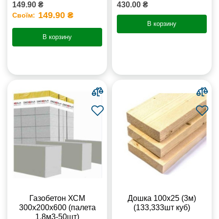
149.90 ₴
430.00 ₴
149.90 ₴
Своїм:
В корзину
В корзину
Газобетон ХСМ
Дошка 100х25 (3м)
300x200x600 (палета
(133,333шт куб)
1,8м3-50шт)