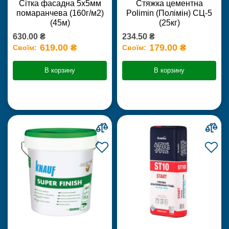
Сітка фасадна 5х5мм
Стяжка цементна
помаранчева (160г/м2)
Polimin (Полімін) СЦ-5
(45м)
(25кг)
630.00 ₴
234.50 ₴
619.00 ₴
179.00 ₴
Своїм:
Своїм:
В корзину
В корзину