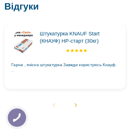
Відгуки
Штукатурка KNAUF Start
(КНАУФ) НР-старт (30кг)
Гарна , якісна штукатурка.Завжди користуюсь Кнауф.
..