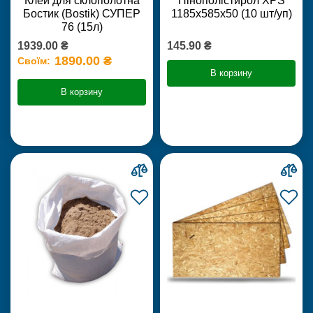
Клей для склополотна
Пінополістирол XPS
Бостик (Bostik) СУПЕР
1185х585х50 (10 шт/уп)
76 (15л)
1939.00 ₴
145.90 ₴
1890.00 ₴
Своїм:
В корзину
В корзину