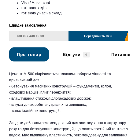
Visa / Mastercard
готівкою водію
готівкою у нас на складі
Швидке замовлення
Передзвоніть мені
Про товар
Відгуки
Питання-в
0
Цемент М-500 відрізняється плавним набором міцності та
призначений для:
- бетонування масивних конструкцій – фундаментів, колон,
сходових маршів, плит перекриття;
- влаштування стяжок/підлога/садових доріжок;
- штукатурних робіт внутрішніх та зовнішніх;
– каналізаційних конструкцій.
Завдяки добавкам рекомендований для застосування в жарку пору
року та для бетонування конструкцій, що мають постійний контакт з
водою. Має підвищену пластичність, рекомендовану для заливання