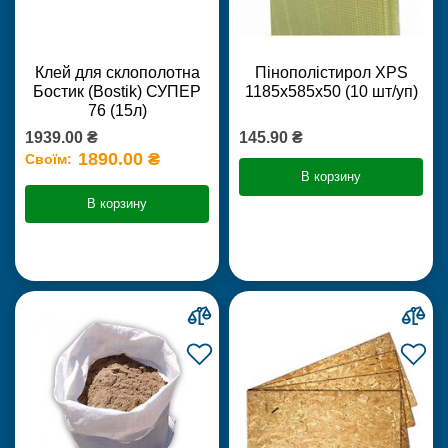
Клей для склополотна
Пінополістирол XPS
Бостик (Bostik) СУПЕР
1185х585х50 (10 шт/уп)
76 (15л)
1939.00 ₴
145.90 ₴
1890.00 ₴
Своїм:
В корзину
В корзину