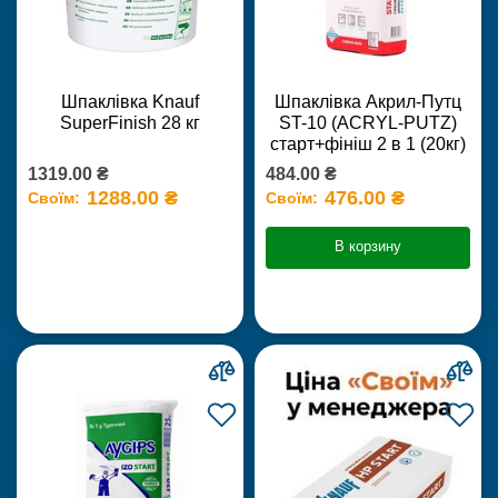
Шпаклівка Knauf
Шпаклівка Акрил-Путц
SuperFinish 28 кг
ST-10 (ACRYL-PUTZ)
старт+фініш 2 в 1 (20кг)
1319.00 ₴
484.00 ₴
1288.00 ₴
476.00 ₴
Своїм:
Своїм:
В корзину