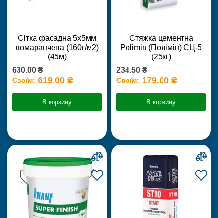
Сітка фасадна 5х5мм
Стяжка цементна
помаранчева (160г/м2)
Polimin (Полімін) СЦ-5
(45м)
(25кг)
630.00 ₴
234.50 ₴
619.00 ₴
179.00 ₴
Своїм:
Своїм:
В корзину
В корзину