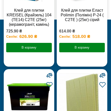
Клей для плитки
Клей для плитки Еласт
KREISEL (Крайзель) 104
Polimin (Полімін) Р-24 (
(ТЕ14) С2TE (25кг)
С2ТЕ ) (25кг) сірий
(керамограніт, камінь)
725.90 ₴
614.00 ₴
626.90 ₴
518.00 ₴
Своїм:
Своїм:
В корзину
В корзину