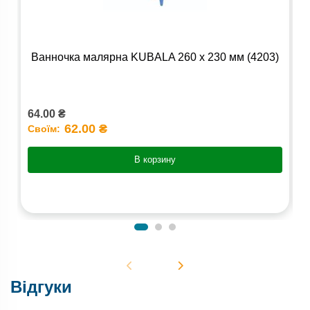
Ванночка малярна KUBALA 260 x 230 мм (4203)
64.00 ₴
4
62.00 ₴
Своїм:
С
В корзину
Відгуки