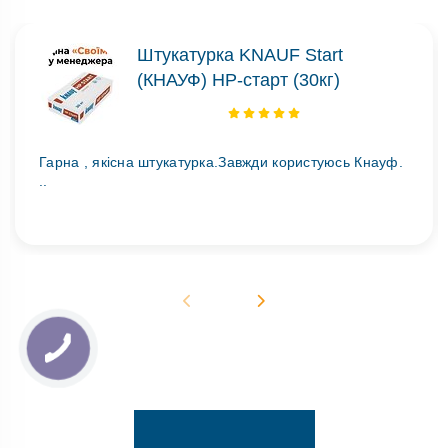
Штукатурка KNAUF Start
(КНАУФ) НР-старт (30кг)
Гарна , якісна штукатурка.Завжди користуюсь Кнауф.
..