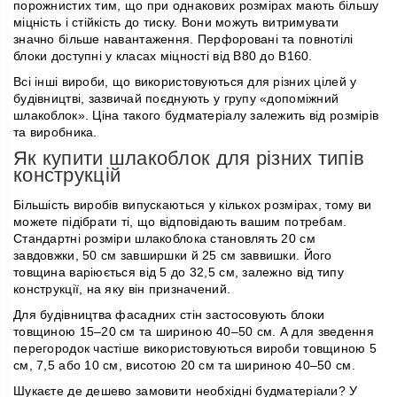
порожнистих тим, що при однакових розмірах мають більшу
міцність і стійкість до тиску. Вони можуть витримувати
значно більше навантаження. Перфоровані та повнотілі
блоки доступні у класах міцності від B80 до B160.
Всі інші вироби, що використовуються для різних цілей у
будівництві, зазвичай поєднують у групу «допоміжний
шлакоблок». Ціна такого будматеріалу залежить від розмірів
та виробника.
Як купити шлакоблок для різних типів
конструкцій
Більшість виробів випускаються у кількох розмірах, тому ви
можете підібрати ті, що відповідають вашим потребам.
Стандартні розміри шлакоблока становлять 20 см
завдовжки, 50 см завширшки й 25 см заввишки. Його
товщина варіюється від 5 до 32,5 см, залежно від типу
конструкції, на яку він призначений.
Для будівництва фасадних стін застосовують блоки
товщиною 15–20 см та шириною 40–50 см. А для зведення
перегородок частіше використовуються вироби товщиною 5
см, 7,5 або 10 см, висотою 20 см та шириною 40–50 см.
Шукаєте де дешево замовити необхідні будматеріали? У