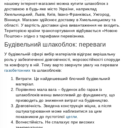
нашому інтернет-магазині можна купити шлакоблок з
доставкою в будь-яке місто України, наприклад
Хмельницький, Львів, Київ, Івано-Франківськ, Ужгород,
Вінниця. Магазин здійснює доставку в Хмельницькому та
області. У вартість доставки ціна вивантаження не входить.
Територією країни транспортування відбувається «Новою
Поштою» згідно з тарифами перевізника.
Будівельний шлакоблок: переваги
У будівельній сфері вибір матеріалів відіграє вирішальну
роль у забезпеченні довговічності, морозостійкості споруди
та комфорту в ній. Тому варто звернути увагу на переваги
газобетонних
та шлакоблоків:
Витрати. Це найдешевший блочний будівельний
матеріал.
Порівняно мала вага – будинок або гараж із
шлакоблоків менш вимогливий до фундаменту, що
призводить до зниження витрат на будівництво.
Довговічність. Зведена конструкція міцна, а після
оштукатурювання може наблизитися за цим
показником до пустотілої
цегли
.
Вогнестійкість. Не спалахує при високих
температурах.