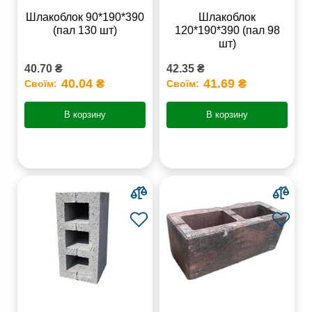
Шлакоблок 90*190*390
Шлакоблок
(пал 130 шт)
120*190*390 (пал 98
шт)
40.70 ₴
42.35 ₴
40.04 ₴
41.69 ₴
Своїм:
Своїм:
В корзину
В корзину