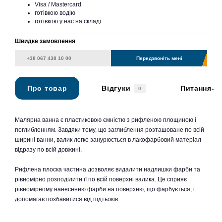
Visa / Mastercard
готівкою водію
готівкою у нас на складі
Швидке замовлення
Передзвоніть мені
Про товар
Відгуки
Питання-в
0
Малярна ванна є пластиковою ємністю з рифленою площиною і
поглибленням. Завдяки тому, що заглиблення розташоване по всій
ширині ванни, валик легко занурюється в лакофарбовий матеріал
відразу по всій довжині.
Рифлена плоска частина дозволяє видалити надлишки фарби та
рівномірно розподілити її по всій поверхні валика. Це сприяє
рівномірному нанесенню фарби на поверхню, що фарбується, і
допомагає позбавитися від підтьоків.