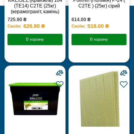
KREISEL (Крайзель) 104
Polimin (Полімін) Р-24 (
(ТЕ14) С2TE (25кг)
С2ТЕ ) (25кг) сірий
(керамограніт, камінь)
725.90 ₴
614.00 ₴
626.90 ₴
518.00 ₴
Своїм:
Своїм:
В корзину
В корзину