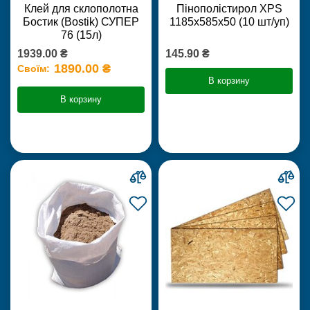
Клей для склополотна
Пінополістирол XPS
Бостик (Bostik) СУПЕР
1185х585х50 (10 шт/уп)
76 (15л)
1939.00 ₴
145.90 ₴
1890.00 ₴
Своїм:
В корзину
В корзину