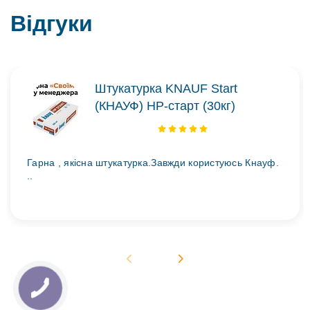
Відгуки
Штукатурка KNAUF Start
(КНАУФ) НР-старт (30кг)
Гарна , якісна штукатурка.Завжди користуюсь Кнауф.
..