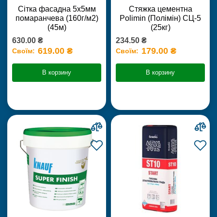
Сітка фасадна 5х5мм
Стяжка цементна
помаранчева (160г/м2)
Polimin (Полімін) СЦ-5
(45м)
(25кг)
630.00 ₴
234.50 ₴
619.00 ₴
179.00 ₴
Своїм:
Своїм:
В корзину
В корзину