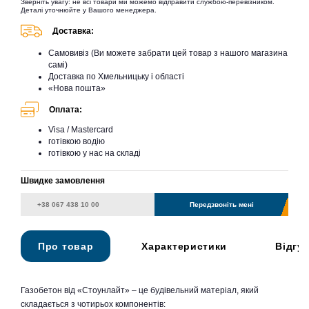
Зверніть увагу: не всі товари ми можемо відправити службою-перевізником.
Деталі уточнюйте у Вашого менеджера.
Доставка:
Самовивіз (Ви можете забрати цей товар з нашого магазина
самі)
Доставка по Хмельницьку і області
«Нова пошта»
Оплата:
Visa / Mastercard
готівкою водію
готівкою у нас на складі
Швидке замовлення
Передзвоніть мені
Про товар
Характеристики
Відгу
Газобетон від «Стоунлайт» – це будівельний матеріал, який
складається з чотирьох компонентів: