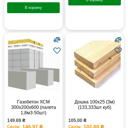
В корзину
Газобетон ХСМ
Дошка 100х25 (3м)
300x200x600 (палета
(133,333шт куб)
1,8м3-50шт)
149.69 ₴
105.00 ₴
146.97 ₴
102.80 ₴
Своїм:
Своїм: