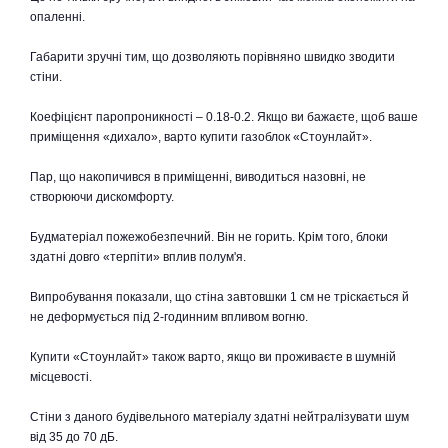
опаленні.
Габарити зручні тим, що дозволяють порівняно швидко зводити
стіни.
Коефіцієнт паропроникності – 0.18-0.2. Якщо ви бажаєте, щоб ваше
приміщення «дихало», варто купити газоблок «Стоунлайт».
Пар, що накопичився в приміщенні, виводиться назовні, не
створюючи дискомфорту.
Будматеріал пожежобезпечний. Він не горить. Крім того, блоки
здатні довго «терпіти» вплив полум'я.
Випробування показали, що стіна завтовшки 1 см не тріскається й
не деформується під 2-годинним впливом вогню.
Купити «Стоунлайт» також варто, якщо ви проживаєте в шумній
місцевості.
Стіни з даного будівельного матеріалу здатні нейтралізувати шум
від 35 до 70 дБ.