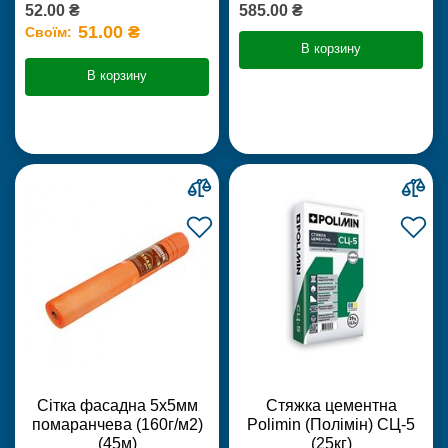
52.00 ₴
585.00 ₴
51.00 ₴
Своїм:
В корзину
В корзину
Сітка фасадна 5х5мм
Стяжка цементна
помаранчева (160г/м2)
Polimin (Полімін) СЦ-5
(45м)
(25кг)