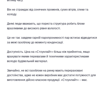
впливу часу.
Він не страждає від сонячних променів, сухих вітрів, спеки та
холоду.
Деякі люди вважають, що пориста структура робить блоки
вразливими до високого рівня вологості.
Це не так: завдяки гарній паропроникності пар встигає відводитися
за межі газоблоку до моменту конденсації.
Доступність. Ціна на «Стоунлайт» більш ніж прийнятна, якщо
врахувати якими перевагами й технічними характеристиками
володіє будівельний матеріал.
Звичайно, не всі газоблоки на ринку мають перераховані
достоїнства, адже не кожен виробник має достатні потужності для
виготовлення дійсно класною продукції. «Стоунлайт» – має.