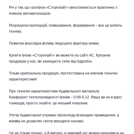
Річ у тім, що газоблок «Стоунлайт» виготовляється практично з
повною автоматизацією.
Розрахунок пропорцій, помішування, формування – все це робить
техніка.
Помилок внаслідок впливу людського фактора немає.
Купити блоки «Стоунлайт» ви можете на сайті АС. Купуючи
продукцію у нас, ви захищаєте себе від підробок.
Тільки оригінальна продукція, протестована на ключові технічні
характеристики!
Про технічні характеристики будівельного матеріалу
Коефіцієнт теплопровідності блоків – 0.09-0.12. Якщо ви не в курсі
тонкощів, просто знайте: це низький показник.
Улітку будматеріал утримує прохолоду всередині приміщення, а
взимку не дозволяє теплу виходити назовні.
Це не тільки зручно, а й вигідно: в зимовий час можна економити на