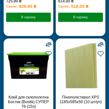
725.90 ₴
614.00 ₴
626.90 ₴
518.00 ₴
Своїм:
Своїм:
В корзину
В корзину
Клей для склополотна
Пінополістирол XPS
Бостик (Bostik) СУПЕР
1185х585х50 (10 шт/уп)
76 (15л)