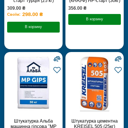
старт Турція (25 кг)
(КНАУФ) НР-старт (30кг)
309.00 ₴
356.00 ₴
298.00 ₴
Своїм:
В корзину
В корзину
Штукатурка Альба
Штукатурка цементна
машинна гіпсова "MP
KREISEL 505 (25кг)