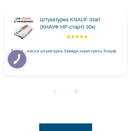
Штукатурка KNAUF Start
(КНАУФ НР-старт) 30кг
Гарна , якісна штукатурка.Завжди користуюсь Кнауф.
..