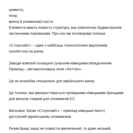
цементу;
піску;
вапна й алюмінієвої пасти.
Елементи мають пористу структуру, яка забезпечує будматеріалів
численними перевагами. Про них ми поговоримо пізніше.
«Стоунлайт» – один з найбільш технологічних виробників
газобетону на ринку.
Заводи компанії оснащені сучасним німецьким обладнанням.
Приклад – автоматизована лінія «Хеттен».
Це не розробка спеціально для українського ринку.
Це техніка, яка використовується провідними німецькими брендами
для випуску товарів для споживачів ЄС.
Висновок: блоки «Стоунлайт» – приклад німецької якості,
доступний українському споживачеві.
Ризик браку, якщо не повністю виключений, то дуже низький.