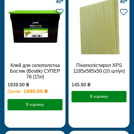
Клей для склополотна
Пінополістирол XPS
Бостик (Bostik) СУПЕР
1185х585х50 (10 шт/уп)
76 (15л)
1939.00 ₴
145.90 ₴
1890.00 ₴
Своїм:
В корзину
В корзину