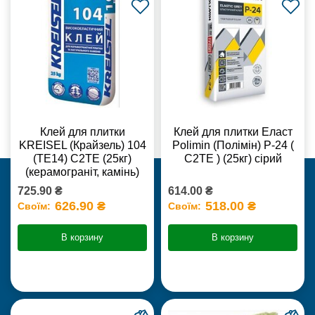
Клей для плитки
Клей для плитки Еласт
KREISEL (Крайзель) 104
Polimin (Полімін) Р-24 (
(ТЕ14) С2TE (25кг)
С2ТЕ ) (25кг) сірий
(керамограніт, камінь)
725.90 ₴
614.00 ₴
626.90 ₴
518.00 ₴
Своїм:
Своїм:
В корзину
В корзину