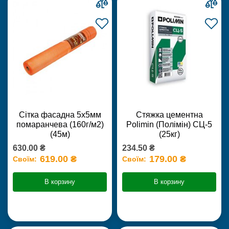
Сітка фасадна 5х5мм
Стяжка цементна
помаранчева (160г/м2)
Polimin (Полімін) СЦ-5
(45м)
(25кг)
630.00 ₴
234.50 ₴
619.00 ₴
179.00 ₴
Своїм:
Своїм:
В корзину
В корзину