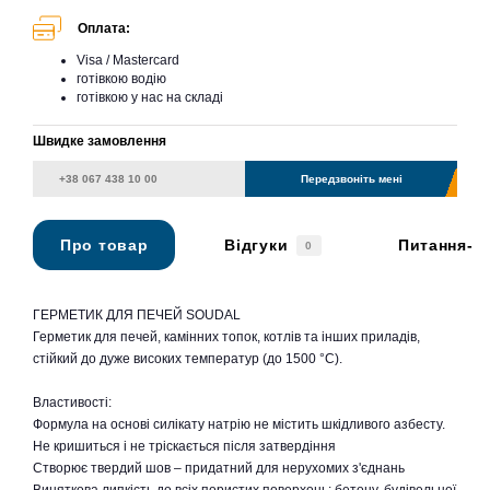
Оплата:
Visa / Mastercard
готівкою водію
готівкою у нас на складі
Швидке замовлення
Передзвоніть мені
Про товар
Відгуки
Питання-в
0
ГЕРМЕТИК ДЛЯ ПЕЧЕЙ SOUDAL
Герметик для печей, камінних топок, котлів та інших приладів,
стійкий до дуже високих температур (до 1500 °C).
Властивості:
Формула на основі силікату натрію не містить шкідливого азбесту.
Не кришиться і не тріскається після затвердіння
Створює твердий шов – придатний для нерухомих з'єднань