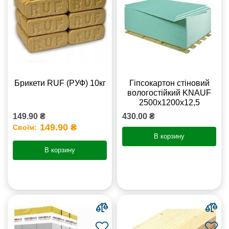
Брикети RUF (РУФ) 10кг
Гіпсокартон стіновий
вологостійкий KNAUF
2500х1200х12,5
149.90 ₴
430.00 ₴
149.90 ₴
Своїм:
В корзину
В корзину