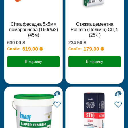
Сітка фасадна 5х5мм
Стяжка цементна
помаранчева (160г/м2)
Polimin (Полімін) СЦ-5
(45м)
(25кг)
630.00 ₴
234.50 ₴
619.00 ₴
179.00 ₴
Своїм:
Своїм:
В корзину
В корзину