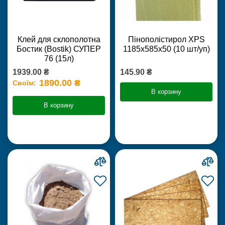
Клей для склополотна
Пінополістирол XPS
Бостик (Bostik) СУПЕР
1185х585х50 (10 шт/уп)
76 (15л)
1939.00 ₴
145.90 ₴
1890.00 ₴
Своїм:
В корзину
В корзину