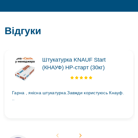
Відгуки
Штукатурка KNAUF Start
(КНАУФ) НР-старт (30кг)
Гарна , якісна штукатурка.Завжди користуюсь Кнауф.
..