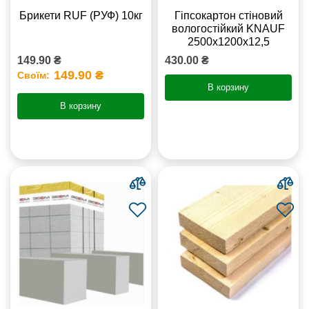
Брикети RUF (РУФ) 10кг
Гіпсокартон стіновий
вологостійкий KNAUF
2500х1200х12,5
149.90 ₴
430.00 ₴
149.90 ₴
Своїм:
В корзину
В корзину