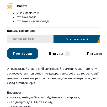
Оплата:
Visa / Mastercard
готівкою водію
готівкою у нас на складі
Швидке замовлення
Передзвоніть мені
Про товар
Відгуки
Питання-в
0
Універсальний еластичний силіконовий герметик кислотного типу
застосовується при ремонтно-декоративних роботах, герметизації
дверних та віконних рам, систем кондиціювання повітря, холодних
складів, контейнерів.
Властивості:
- чудова адгезія до більшості будівельних матеріалів;
- не підходить для ПВХ та акрилу;