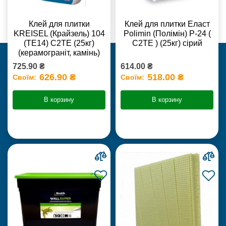
Клей для плитки
Клей для плитки Еласт
KREISEL (Крайзель) 104
Polimin (Полімін) Р-24 (
(ТЕ14) С2TE (25кг)
С2ТЕ ) (25кг) сірий
(керамограніт, камінь)
725.90 ₴
614.00 ₴
626.90 ₴
518.00 ₴
Своїм:
Своїм:
В корзину
В корзину