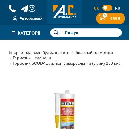
UK
RU
0
Авторизація
0.00 ₴
КАТЕГОРІЇ
Інтернет-магазин будматеріалів
Піна,клей,герметики
Герметики, силікони
Герметик SOUDAL силiкон унiверсальний (сiрий) 280 мл.