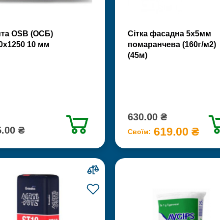
та OSB (ОСБ)
Сітка фасадна 5х5мм
0х1250 10 мм
помаранчева (160г/м2)
(45м)
630.00 ₴
.00 ₴
619.00 ₴
Своїм: