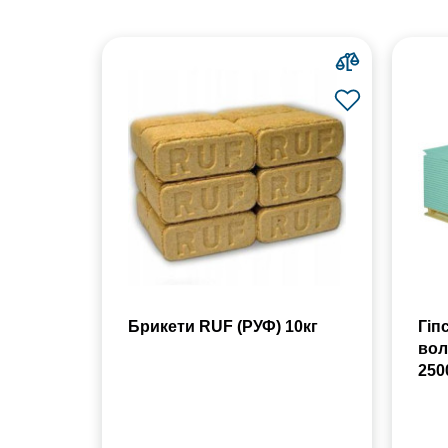
Брикети RUF (РУФ) 10кг
Гіп
вол
250