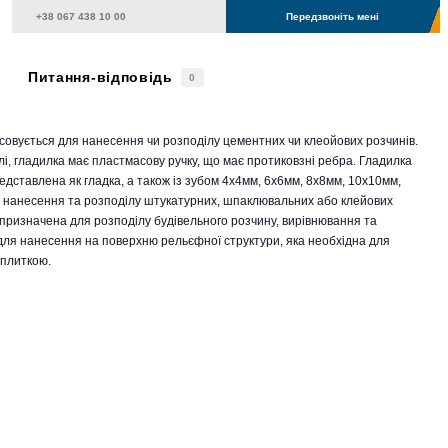
Передзвоніть мені
Питання-відповідь
0
осовується для нанесення чи розподілу цементних чи клеойових розчинів.
і, гладилка має пластмасову ручку, що має протиковзні ребра. Гладилка
дставлена як гладка, а також із зубом 4х4мм, 6х6мм, 8х8мм, 10х10мм,
 нанесення та розподілу штукатурних, шпаклювальних або клейових
- призначена для розподілу будівельного розчину, вирівнювання та
для нанесення на поверхню рельєфної структури, яка необхідна для
 плиткою.