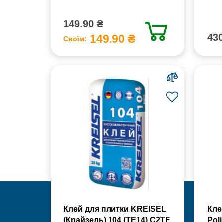
149.90 ₴
430
149.90 ₴
Своїм:
Клей для плитки KREISEL
Кле
(Крайзель) 104 (ТЕ14) С2TE
Poli