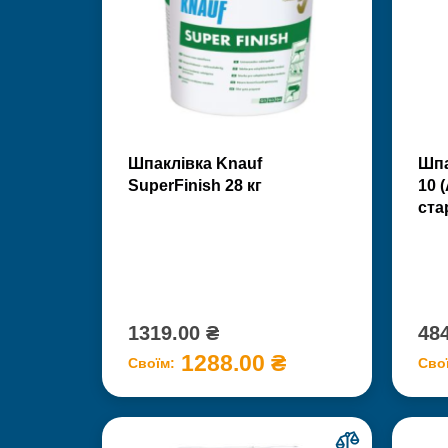
Шпаклівка Knauf
Шпа
SuperFinish 28 кг
10 
ста
1319.00 ₴
484
1288.00 ₴
Своїм:
Сво