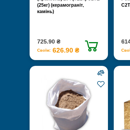
(25кг) (керамограніт,
С2Т
камінь)
725.90 ₴
614
626.90 ₴
Своїм:
Сво