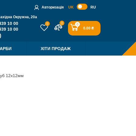
Авторизація
UK
RU
Західна Окружна, 20a
439 10 00
0
0
0
0.00 ₴
439 10 00
ФАРБИ
ХІТИ ПРОДАЖ
зуб 12х12мм