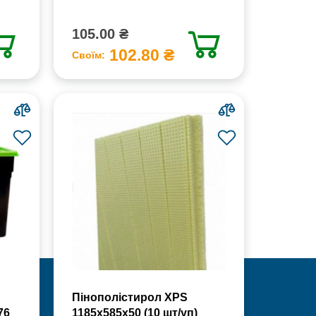
105.00 ₴
102.80 ₴
Своїм:
Пінополістирол XPS
76
1185х585х50 (10 шт/уп)