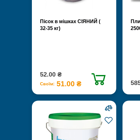
Пісок в мішках СІЯНИЙ (
Пли
32-35 кг)
250
52.00 ₴
585
51.00 ₴
Своїм: