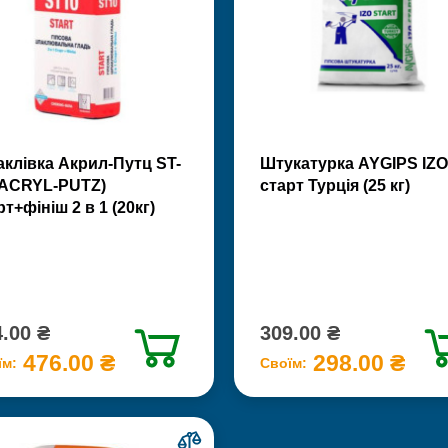
клівка Акрил-Путц ST-
Штукатурка AYGIPS IZO
(ACRYL-PUTZ)
старт Турція (25 кг)
рт+фініш 2 в 1 (20кг)
.00 ₴
309.00 ₴
476.00 ₴
298.00 ₴
їм:
Своїм: