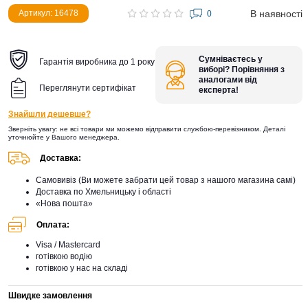
В наявності
Артикул: 16478
0
Сумніваєтесь у
Гарантія виробника до 1 року
виборі? Порівняння з
аналогами від
Переглянути сертифікат
експерта!
Знайшли дешевше?
Зверніть увагу: не всі товари ми можемо відправити службою-перевізником. Деталі
уточнюйте у Вашого менеджера.
Доставка:
Самовивіз (Ви можете забрати цей товар з нашого магазина самі)
Доставка по Хмельницьку і області
«Нова пошта»
Оплата:
Visa / Mastercard
готівкою водію
готівкою у нас на складі
Швидке замовлення