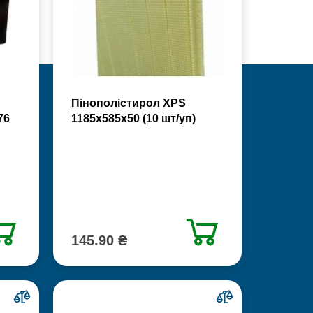
Пінополістирол XPS
76
1185х585х50 (10 шт/уп)
145.90 ₴