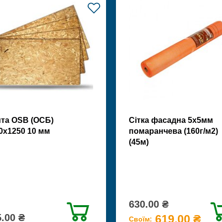
та OSB (ОСБ)
Сітка фасадна 5х5мм
0х1250 10 мм
помаранчева (160г/м2)
(45м)
630.00 ₴
.00 ₴
619.00 ₴
Своїм: