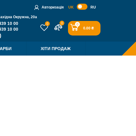
Авторизація
UK
RU
Західна Окружна, 20a
439 10 00
0
0
0
0.00 ₴
439 10 00
ФАРБИ
ХІТИ ПРОДАЖ