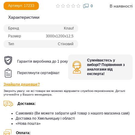
В наявності
Артикул: 17233
0
Характеристики
Бренд
Knauf
Размер
3000х1200х12,5
Тип
Стіновий
Сумніваєтесь у
Гарантія виробника до 1 року
виборі? Порівняння з
аналогами від
Переглянути сертифікат
експерта!
Знайшли дешевше?
Зверніть увагу: не всі товари ми можемо відправити службою-перевізником. Деталі
уточнюйте у Вашого менеджера.
Доставка:
Самовивіз (Ви можете забрати цей товар з нашого магазина самі)
Доставка по Хмельницьку і області
«Нова пошта»
Оплата: