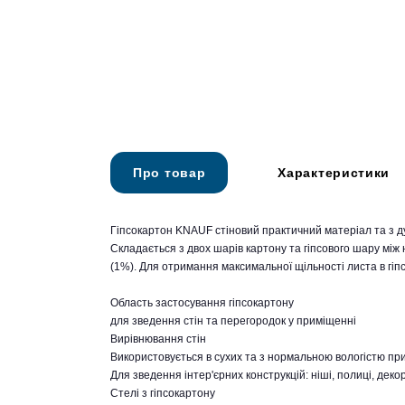
Про товар
Характеристики
Гіпсокартон KNAUF стіновий практичний матеріал та з 
Складається з двох шарів картону та гіпсового шару між 
(1%). Для отримання максимальної щільності листа в гіп
Область застосування гіпсокартону
для зведення стін та перегородок у приміщенні
Вирівнювання стін
Використовується в сухих та з нормальною вологістю пр
Для зведення інтер'єрних конструкцій: ніші, полиці, дек
Стелі з гіпсокартону