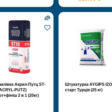
клівка Акрил-Путц ST-
Штукатурка AYGIPS IZO
(ACRYL-PUTZ)
старт Турція (25 кг)
рт+фініш 2 в 1 (20кг)