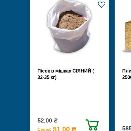
Пісок в мішках СІЯНИЙ (
Пли
32-35 кг)
250
52.00 ₴
585
51.00 ₴
Своїм: