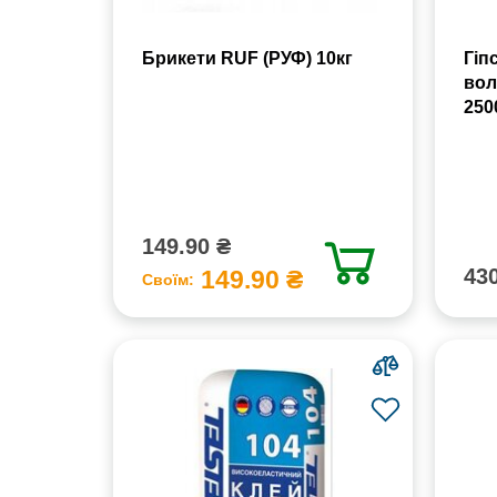
Брикети RUF (РУФ) 10кг
Гіп
вол
250
149.90 ₴
430
149.90 ₴
Своїм: