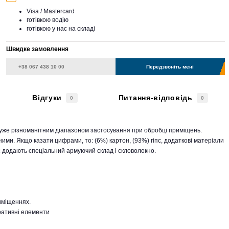
Visa / Mastercard
готівкою водію
готівкою у нас на складі
Швидке замовлення
Передзвоніть мені
Відгуки
Питання-відповідь
0
0
дуже різноманітним діапазоном застосування при обробці приміщень.
ними. Якщо казати цифрами, то: (6%) картон, (93%) гіпс, додаткові матеріали
с додають спеціальний армуючий склад і скловолокно.
иміщеннях.
оративні елементи