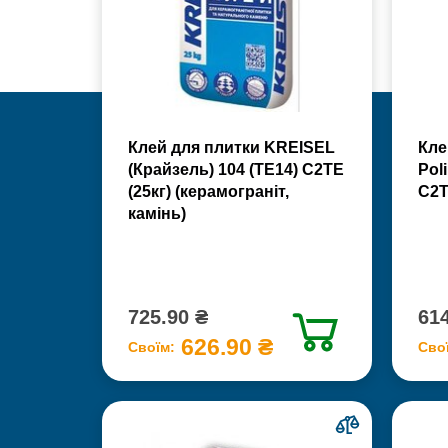
Клей для плитки KREISEL
Кле
(Крайзель) 104 (ТЕ14) С2TE
Poli
(25кг) (керамограніт,
С2Т
камінь)
725.90 ₴
614
626.90 ₴
Своїм:
Сво