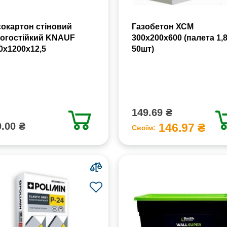
сокартон стіновий
Газобетон ХСМ
огостійкий KNAUF
300x200x600 (палета 1,
0х1200х12,5
50шт)
149.69 ₴
.00 ₴
146.97 ₴
Своїм: