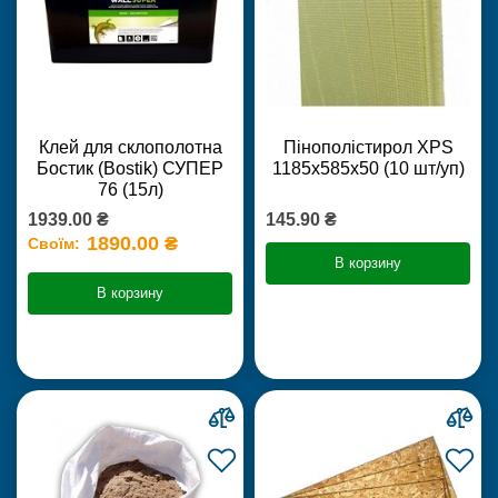
Клей для склополотна
Пінополістирол XPS
Бостик (Bostik) СУПЕР
1185х585х50 (10 шт/уп)
76 (15л)
1939.00 ₴
145.90 ₴
1890.00 ₴
Своїм:
В корзину
В корзину