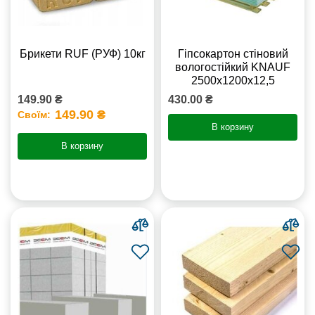
Брикети RUF (РУФ) 10кг
Гіпсокартон стіновий
вологостійкий KNAUF
2500х1200х12,5
149.90 ₴
430.00 ₴
149.90 ₴
Своїм:
В корзину
В корзину