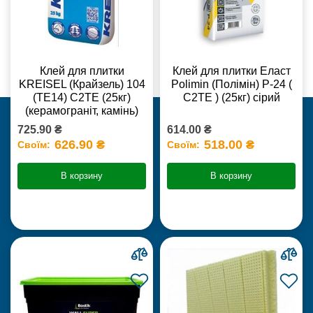
Клей для плитки
Клей для плитки Еласт
KREISEL (Крайзель) 104
Polimin (Полімін) Р-24 (
(ТЕ14) С2TE (25кг)
С2ТЕ ) (25кг) сірий
(керамограніт, камінь)
725.90 ₴
614.00 ₴
626.90 ₴
518.00 ₴
Своїм:
Своїм:
В корзину
В корзину