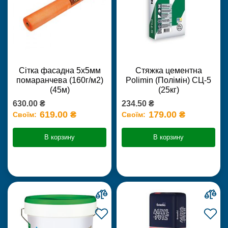
Сітка фасадна 5х5мм
Стяжка цементна
помаранчева (160г/м2)
Polimin (Полімін) СЦ-5
(45м)
(25кг)
630.00 ₴
234.50 ₴
619.00 ₴
179.00 ₴
Своїм:
Своїм:
В корзину
В корзину