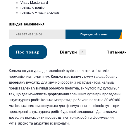
Visa / Mastercard
готівкою водію
готівкою у нас на складі
Швидке замовлення
Передзвоніть мені
Про товар
Відгуки
Питання-в
0
Кельма штукатурна для зовнішніх кутів з полотном зі сталі з
нержавіючим покриттям. Кельма має вигнуту ручку та фарбовану
дерев'яну рукоятку для зручної роботи з інструментом. Кельма
представлена у вигляді робочого полотна, вигнутого під кутом 90°
так, що дає можливість формування зовнішніх кутів при проведенні
штукатурних робіт. Кельма має розмір робочого полотна 80х60х60
мм. Кельма використовується для формування зовнішніх кутів при
проведенні штукатурних робіт будь-якої складності. Дана кельма
дозволяє прискорити процес штукатурних робіт з формування
кутів, якісно та акуратно їх виконати.