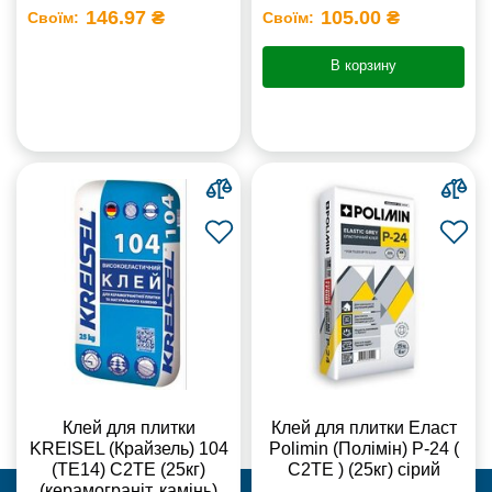
146.97 ₴
105.00 ₴
Своїм:
Своїм:
В корзину
Клей для плитки
Клей для плитки Еласт
KREISEL (Крайзель) 104
Polimin (Полімін) Р-24 (
(ТЕ14) С2TE (25кг)
С2ТЕ ) (25кг) сірий
(керамограніт, камінь)