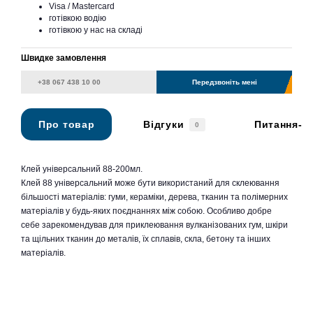
Visa / Mastercard
готівкою водію
готівкою у нас на складі
Швидке замовлення
Передзвоніть мені
Про товар
Відгуки
Питання-в
0
Клей універсальний 88-200мл.
Клей 88 універсальний може бути використаний для склеювання
більшості матеріалів: гуми, кераміки, дерева, тканин та полімерних
матеріалів у будь-яких поєднаннях між собою. Особливо добре
себе зарекомендував для приклеювання вулканізованих гум, шкіри
та щільних тканин до металів, їх сплавів, скла, бетону та інших
матеріалів.