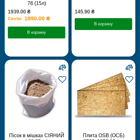
76 (15л)
1939.00 ₴
145.90 ₴
1890.00 ₴
Своїм:
В корзину
В корзину
Пісок в мішках СІЯНИЙ
Плита OSB (ОСБ)