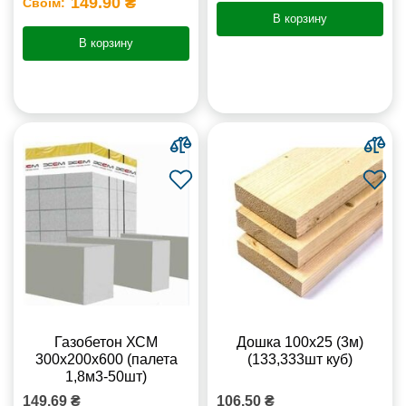
149.90 ₴
Своїм:
В корзину
В корзину
Газобетон ХСМ
Дошка 100х25 (3м)
300x200x600 (палета
(133,333шт куб)
1,8м3-50шт)
149.69 ₴
106.50 ₴