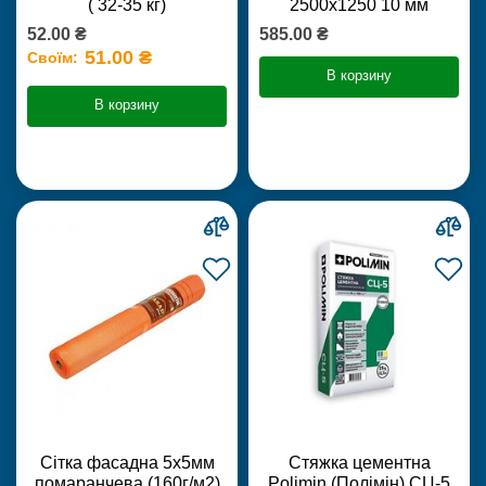
( 32-35 кг)
2500х1250 10 мм
52.00 ₴
585.00 ₴
51.00 ₴
Своїм:
В корзину
В корзину
Сітка фасадна 5х5мм
Стяжка цементна
помаранчева (160г/м2)
Polimin (Полімін) СЦ-5