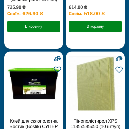
725.90 ₴
614.00 ₴
626.90 ₴
518.00 ₴
Своїм:
Своїм:
В корзину
В корзину
Клей для склополотна
Пінополістирол XPS
Бостик (Bostik) СУПЕР
1185х585х50 (10 шт/уп)