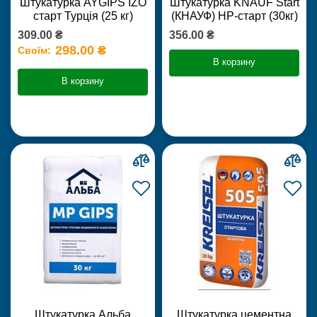
Штукатурка AYGIPS IZO
Штукатурка KNAUF Start
старт Турція (25 кг)
(КНАУФ) НР-старт (30кг)
309.00 ₴
356.00 ₴
298.00 ₴
Своїм:
В корзину
В корзину
Штукатурка Альба
Штукатурка цементна