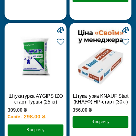
Штукатурка AYGIPS IZO
Штукатурка KNAUF Start
старт Турція (25 кг)
(КНАУФ) НР-старт (30кг)
309.00 ₴
356.00 ₴
298.00 ₴
Своїм:
В корзину
В корзину