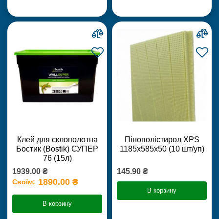
Клей для склополотна
Пінополістирол XPS
Бостик (Bostik) СУПЕР
1185х585х50 (10 шт/уп)
76 (15л)
1939.00 ₴
145.90 ₴
1890.00 ₴
Своїм:
В корзину
В корзину