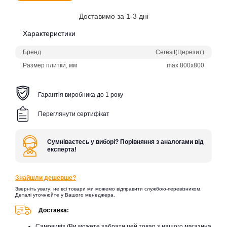
Доставимо за 1-3 дні
Характеристики
Бренд
Ceresit(Церезит)
Размер плитки, мм
max 800x800
Гарантія виробника до 1 року
Переглянути сертифікат
Сумніваєтесь у виборі? Порівняння з аналогами від
експерта!
Знайшли дешевше?
Зверніть увагу: не всі товари ми можемо відправити службою-перевізником.
Деталі уточнюйте у Вашого менеджера.
Доставка:
Самовивіз (Ви можете забрати цей товар з нашого магазина