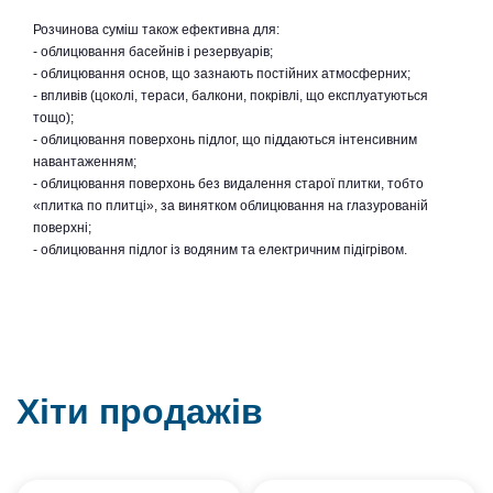
Розчинова суміш також ефективна для:
- облицювання басейнів і резервуарів;
- облицювання основ, що зазнають постійних атмосферних;
- впливів (цоколі, тераси, балкони, покрівлі, що експлуатуються
тощо);
- облицювання поверхонь підлог, що піддаються інтенсивним
навантаженням;
- облицювання поверхонь без видалення старої плитки, тобто
«плитка по плитці», за винятком облицювання на глазурованій
поверхні;
- облицювання підлог із водяним та електричним підігрівом.
Хіти продажів