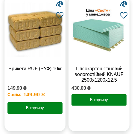
Брикети RUF (РУФ) 10кг
Гіпсокартон стіновий
вологостійкий KNAUF
2500х1200х12,5
149.90 ₴
430.00 ₴
149.90 ₴
Своїм:
В корзину
В корзину