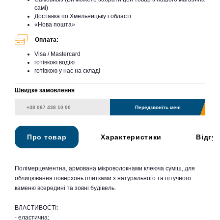
самі)
Доставка по Хмельницьку і області
«Нова пошта»
Оплата:
Visa / Mastercard
готівкою водію
готівкою у нас на складі
Швидке замовлення
Передзвоніть мені
Про товар
Характеристики
Відгу
Полімерцементна, армована мікроволокнами клеюча суміш, для
облицювання поверхонь плитками з натурального та штучного
каменю всередині та зовні будівель.
ВЛАСТИВОСТІ:
- еластична;