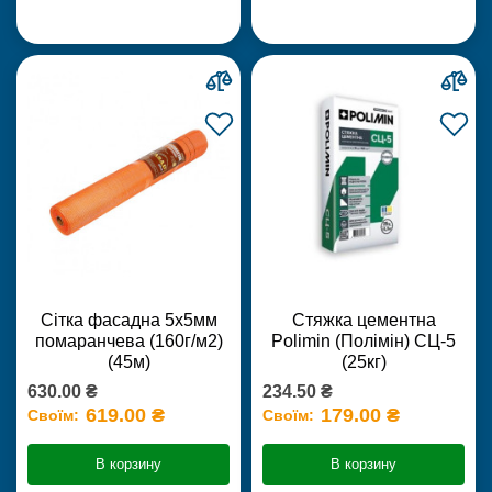
Сітка фасадна 5х5мм
Стяжка цементна
помаранчева (160г/м2)
Polimin (Полімін) СЦ-5
(45м)
(25кг)
630.00 ₴
234.50 ₴
619.00 ₴
179.00 ₴
Своїм:
Своїм:
В корзину
В корзину