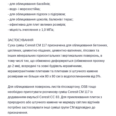
- для облицювання басейнів;
- водо- і морозостійка;
- для облицювання підлоги з підігрівом;
- для облицювання цоколів, балконів і терас;
- ефективна для плит великих розмірів;
- міцність зчеплення ≥ 1,0 МПа;
ЗАСТОСУВАННЯ
Суха суміш Ceresit CМ 117 призначена для облицювання бетонних,
цегляних, цементно-піщаних, цементно-вапняних, гіпсових та
інших мінеральних горизонтальних і вертикальних поверхонь, в
тому числі тих, що обмежено деформуються (обмеження прогину
до 2 мм), всередині та зовні будівель керамічними,
керамогранітними плитками та плитками зі штучного каменю
розмірами не більше ніж 80 х 80 см із водопоглинанням від 0%.
Для облицювання поверхонь листів гіпсокартону, OSB тощо
необхідно приготувати розчинову суміш Ceresit CМ 117 із
додаванням емульсії Ceresit СС 83. Для приклеювання плиток з
природного або штучного каменю чи мармуру світлих відтінків
потрібно застосовувати інші суміші групи CM відповідно до
призначення.