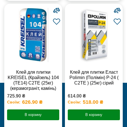
Клей для плитки
Клей для плитки Еласт
KREISEL (Крайзель) 104
Polimin (Полімін) Р-24 (
(ТЕ14) С2TE (25кг)
С2ТЕ ) (25кг) сірий
(керамограніт, камінь)
725.90 ₴
614.00 ₴
626.90 ₴
518.00 ₴
Своїм:
Своїм:
В корзину
В корзину