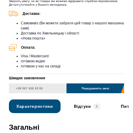
Зверніть увагу: не всі товари ми можемо відправити службою-перевізником.
Деталі уточнюйте у Вашого менеджера.
Доставка:
Самовивіз (Ви можете забрати цей товар з нашого магазина
самі)
Доставка по Хмельницьку і області
«Нова пошта»
Оплата:
Visa / Mastercard
готівкою водію
готівкою у нас на складі
Швидке замовлення
Передзвоніть мені
Характеристики
Відгуки
Пита
0
Загальні