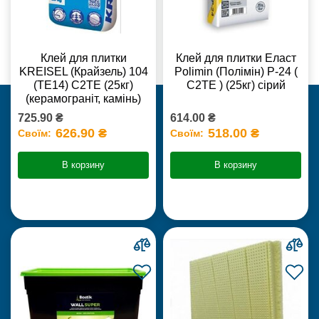
Клей для плитки
Клей для плитки Еласт
KREISEL (Крайзель) 104
Polimin (Полімін) Р-24 (
(ТЕ14) С2TE (25кг)
С2ТЕ ) (25кг) сірий
(керамограніт, камінь)
725.90 ₴
614.00 ₴
626.90 ₴
518.00 ₴
Своїм:
Своїм:
В корзину
В корзину