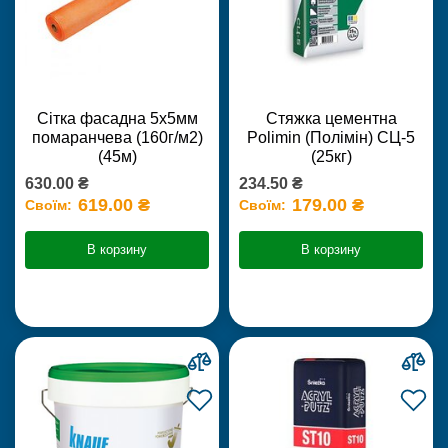
Сітка фасадна 5х5мм
Стяжка цементна
помаранчева (160г/м2)
Polimin (Полімін) СЦ-5
(45м)
(25кг)
630.00 ₴
234.50 ₴
619.00 ₴
179.00 ₴
Своїм:
Своїм:
В корзину
В корзину