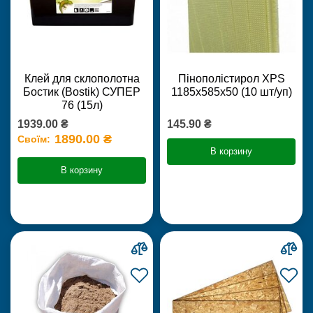
Клей для склополотна
Пінополістирол XPS
Бостик (Bostik) СУПЕР
1185х585х50 (10 шт/уп)
76 (15л)
1939.00 ₴
145.90 ₴
1890.00 ₴
Своїм:
В корзину
В корзину