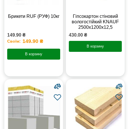
Брикети RUF (РУФ) 10кг
Гіпсокартон стіновий
вологостійкий KNAUF
2500х1200х12,5
149.90 ₴
430.00 ₴
149.90 ₴
Своїм:
В корзину
В корзину