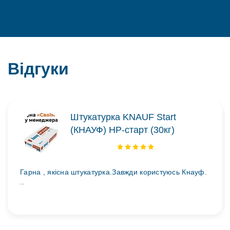
Відгуки
Штукатурка KNAUF Start
(КНАУФ) НР-старт (30кг)
Гарна , якісна штукатурка.Завжди користуюсь Кнауф.
..