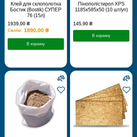
Клей для склополотна
Пінополістирол XPS
Бостик (Bostik) СУПЕР
1185х585х50 (10 шт/уп)
76 (15л)
1939.00 ₴
145.90 ₴
1890.00 ₴
Своїм:
В корзину
В корзину