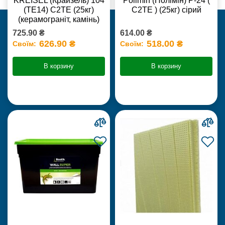
KREISEL (Крайзель) 104
Polimin (Полімін) Р-24 (
(ТЕ14) С2TE (25кг)
С2ТЕ ) (25кг) сірий
(керамограніт, камінь)
725.90 ₴
614.00 ₴
626.90 ₴
518.00 ₴
Своїм:
Своїм:
В корзину
В корзину