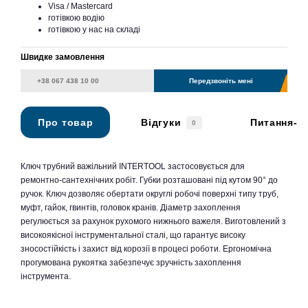
Visa / Mastercard
готівкою водію
готівкою у нас на складі
Швидке замовлення
Передзвоніть мені
Про товар
Відгуки
Питання-в
0
Ключ трубний важільний INTERTOOL застосовується для
ремонтно-сантехнічних робіт. Губки розташовані під кутом 90° до
ручок. Ключ дозволяє обертати округлі робочі поверхні типу труб,
муфт, гайок, гвинтів, головок кранів. Діаметр захоплення
регулюється за рахунок рухомого нижнього важеля. Виготовлений з
високоякісної інструментальної сталі, що гарантує високу
зносостійкість і захист від корозії в процесі роботи. Ергономічна
прогумована рукоятка забезпечує зручність захоплення
інструмента.