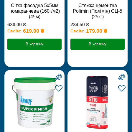
Сітка фасадна 5х5мм
Стяжка цементна
помаранчева (160г/м2)
Polimin (Полімін) СЦ-5
(45м)
(25кг)
630.00 ₴
234.50 ₴
619.00 ₴
179.00 ₴
Своїм:
Своїм:
В корзину
В корзину