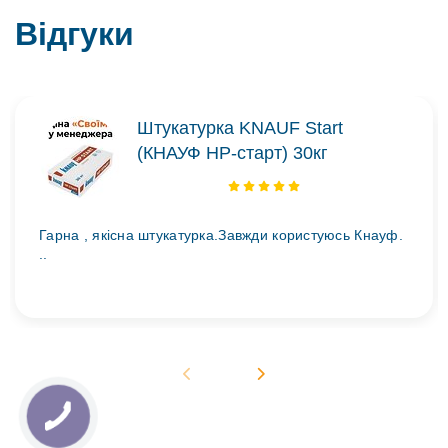
Відгуки
Штукатурка KNAUF Start
(КНАУФ НР-старт) 30кг
Гарна , якісна штукатурка.Завжди користуюсь Кнауф.
..