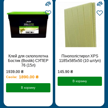
Клей для склополотна
Пінополістирол XPS
Бостик (Bostik) СУПЕР
1185х585х50 (10 шт/уп)
76 (15л)
1939.00 ₴
145.90 ₴
1890.00 ₴
Своїм:
В корзину
В корзину