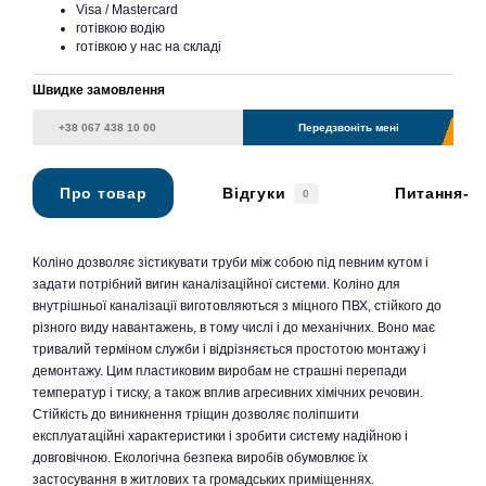
Visa / Mastercard
готівкою водію
готівкою у нас на складі
Швидке замовлення
Передзвоніть мені
Про товар
Відгуки
Питання-в
0
Коліно дозволяє зістикувати труби між собою під певним кутом і
задати потрібний вигин каналізаційної системи. Коліно для
внутрішньої каналізації виготовляються з міцного ПВХ, стійкого до
різного виду навантажень, в тому числі і до механічних. Воно має
тривалий терміном служби і відрізняється простотою монтажу і
демонтажу. Цим пластиковим виробам не страшні перепади
температур і тиску, а також вплив агресивних хімічних речовин.
Стійкість до виникнення тріщин дозволяє поліпшити
експлуатаційні характеристики і зробити систему надійною і
довговічною. Екологічна безпека виробів обумовлює їх
застосування в житлових та громадських приміщеннях.