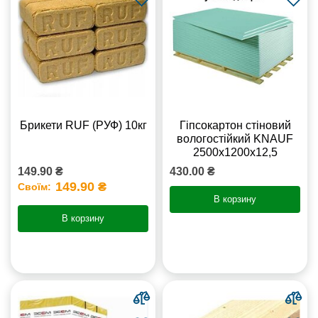
Брикети RUF (РУФ) 10кг
Гіпсокартон стіновий
вологостійкий KNAUF
2500х1200х12,5
149.90 ₴
430.00 ₴
149.90 ₴
Своїм:
В корзину
В корзину