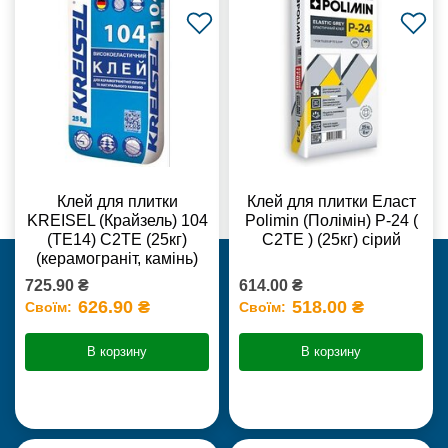
Клей для плитки
Клей для плитки Еласт
KREISEL (Крайзель) 104
Polimin (Полімін) Р-24 (
(ТЕ14) С2TE (25кг)
С2ТЕ ) (25кг) сірий
(керамограніт, камінь)
725.90 ₴
614.00 ₴
626.90 ₴
518.00 ₴
Своїм:
Своїм:
В корзину
В корзину