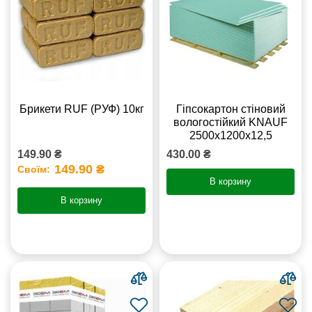
Брикети RUF (РУФ) 10кг
Гіпсокартон стіновий
вологостійкий KNAUF
2500х1200х12,5
149.90 ₴
430.00 ₴
149.90 ₴
Своїм:
В корзину
В корзину