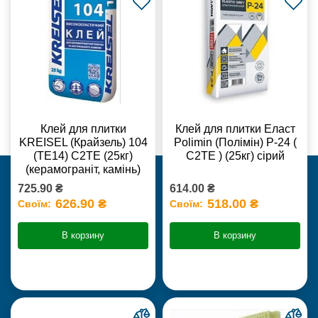
Клей для плитки
Клей для плитки Еласт
KREISEL (Крайзель) 104
Polimin (Полімін) Р-24 (
(ТЕ14) С2TE (25кг)
С2ТЕ ) (25кг) сірий
(керамограніт, камінь)
725.90 ₴
614.00 ₴
626.90 ₴
518.00 ₴
Своїм:
Своїм:
В корзину
В корзину