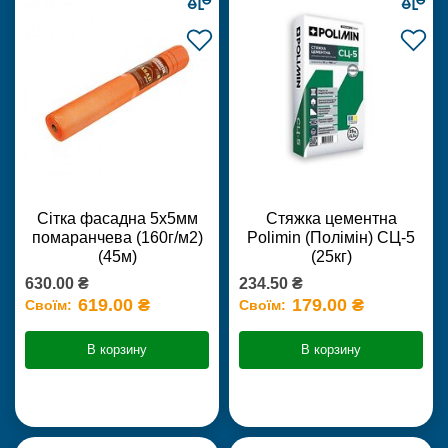
Сітка фасадна 5х5мм
Стяжка цементна
помаранчева (160г/м2)
Polimin (Полімін) СЦ-5
(45м)
(25кг)
630.00 ₴
234.50 ₴
619.00 ₴
179.00 ₴
Своїм:
Своїм:
В корзину
В корзину