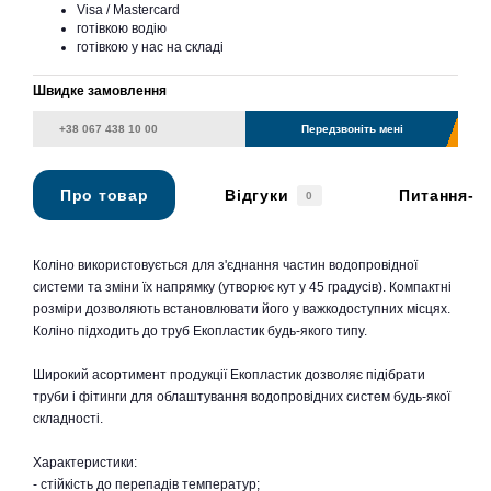
Visa / Mastercard
готівкою водію
готівкою у нас на складі
Швидке замовлення
Передзвоніть мені
Про товар
Відгуки
Питання-в
0
Коліно використовується для з'єднання частин водопровідної
системи та зміни їх напрямку (утворює кут у 45 градусів). Компактні
розміри дозволяють встановлювати його у важкодоступних місцях.
Коліно підходить до труб Екопластик будь-якого типу.
Широкий асортимент продукції Екопластик дозволяє підібрати
труби і фітинги для облаштування водопровідних систем будь-якої
складності.
Характеристики:
- стійкість до перепадів температур;