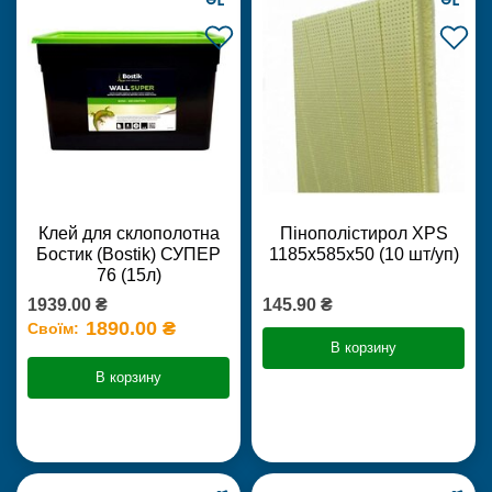
Клей для склополотна
Пінополістирол XPS
Бостик (Bostik) СУПЕР
1185х585х50 (10 шт/уп)
76 (15л)
1939.00 ₴
145.90 ₴
1890.00 ₴
Своїм:
В корзину
В корзину