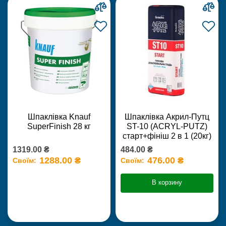
Шпаклівка Knauf
Шпаклівка Акрил-Путц
SuperFinish 28 кг
ST-10 (ACRYL-PUTZ)
старт+фініш 2 в 1 (20кг)
1319.00 ₴
484.00 ₴
1288.00 ₴
476.00 ₴
Своїм:
Своїм:
В корзину