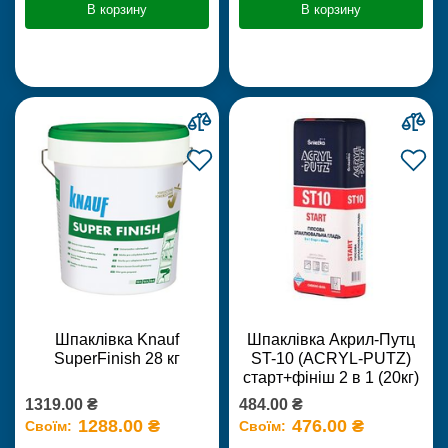
В корзину
В корзину
Шпаклівка Knauf
Шпаклівка Акрил-Путц
SuperFinish 28 кг
ST-10 (ACRYL-PUTZ)
старт+фініш 2 в 1 (20кг)
1319.00 ₴
484.00 ₴
1288.00 ₴
476.00 ₴
Своїм:
Своїм: