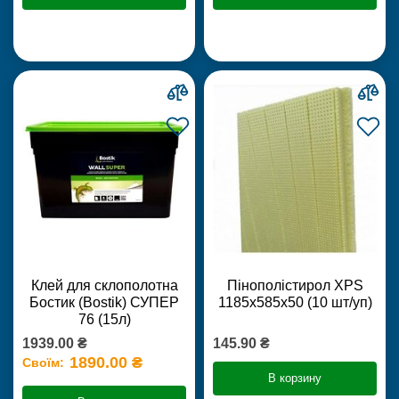
Клей для склополотна
Пінополістирол XPS
Бостик (Bostik) СУПЕР
1185х585х50 (10 шт/уп)
76 (15л)
1939.00 ₴
145.90 ₴
1890.00 ₴
Своїм:
В корзину