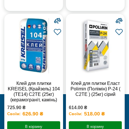
Клей для плитки
Клей для плитки Еласт
KREISEL (Крайзель) 104
Polimin (Полімін) Р-24 (
(ТЕ14) С2TE (25кг)
С2ТЕ ) (25кг) сірий
(керамограніт, камінь)
725.90 ₴
614.00 ₴
626.90 ₴
518.00 ₴
Своїм:
Своїм:
В корзину
В корзину