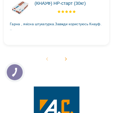
(КНАУФ) НР-старт (30кг)
Гарна , якісна штукатурка.Завжди користуюсь Кнауф.
..