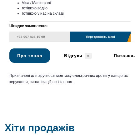
Visa / Mastercard
готівкою водію
готівкою у нас на складі
Швидке замовлення
Передзвоніть мені
Про товар
Відгуки
Питання-в
0
Призначені для зручності монтажу електричних дротів у ланцюгах
керування, сигналізації, освітлення.
Хіти продажів