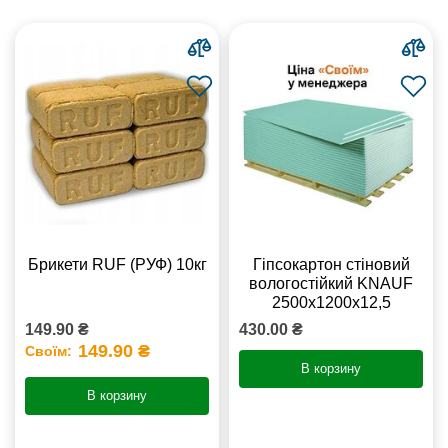
Брикети RUF (РУФ) 10кг
Гіпсокартон стіновий
вологостійкий KNAUF
2500х1200х12,5
149.90 ₴
430.00 ₴
149.90 ₴
Своїм:
В корзину
В корзину