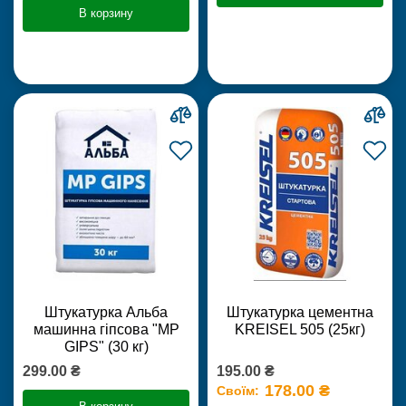
В корзину
Штукатурка Альба
Штукатурка цементна
машинна гіпсова "MP
KREISEL 505 (25кг)
GIPS" (30 кг)
299.00 ₴
195.00 ₴
178.00 ₴
Своїм: