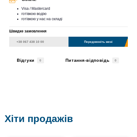
Visa / Mastercard
готівкою водію
готівкою у нас на складі
Швидке замовлення
Передзвоніть мені
Відгуки
Питання-відповідь
0
0
Хіти продажів