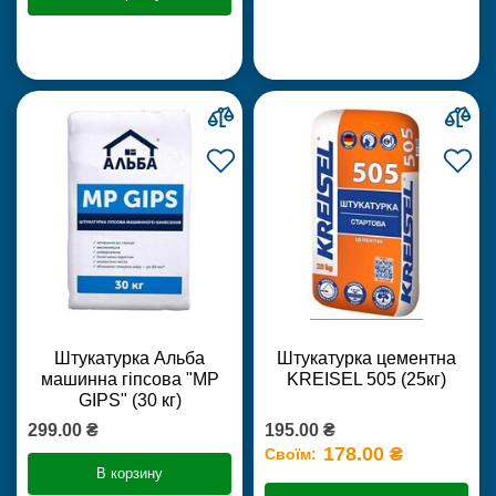
Штукатурка Альба
Штукатурка цементна
машинна гіпсова "MP
KREISEL 505 (25кг)
GIPS" (30 кг)
299.00 ₴
195.00 ₴
178.00 ₴
Своїм:
В корзину