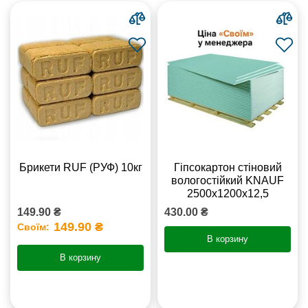
Брикети RUF (РУФ) 10кг
Гіпсокартон стіновий
вологостійкий KNAUF
2500х1200х12,5
149.90 ₴
430.00 ₴
149.90 ₴
Своїм:
В корзину
В корзину