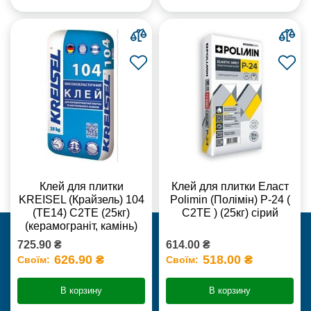
Клей для плитки
Клей для плитки Еласт
KREISEL (Крайзель) 104
Polimin (Полімін) Р-24 (
(ТЕ14) С2TE (25кг)
С2ТЕ ) (25кг) сірий
(керамограніт, камінь)
725.90 ₴
614.00 ₴
626.90 ₴
518.00 ₴
Своїм:
Своїм:
В корзину
В корзину