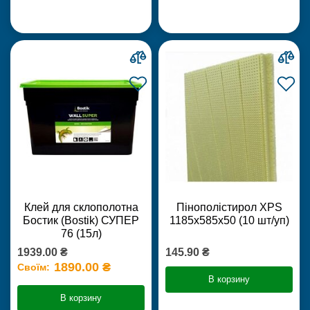
Клей для склополотна
Пінополістирол XPS
Бостик (Bostik) СУПЕР
1185х585х50 (10 шт/уп)
76 (15л)
1939.00 ₴
145.90 ₴
1890.00 ₴
Своїм:
В корзину
В корзину