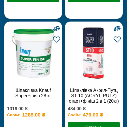
Шпаклівка Knauf
Шпаклівка Акрил-Путц
SuperFinish 28 кг
ST-10 (ACRYL-PUTZ)
старт+фініш 2 в 1 (20кг)
1319.00 ₴
484.00 ₴
1288.00 ₴
476.00 ₴
Своїм:
Своїм: