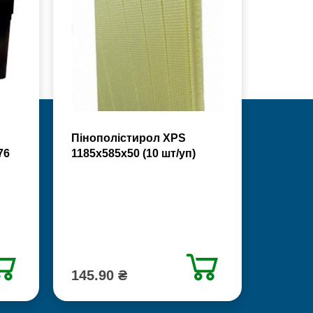
Пінополістирол XPS
76
1185х585х50 (10 шт/уп)
145.90 ₴