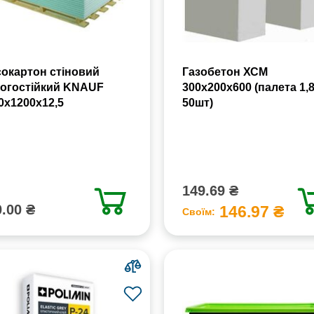
сокартон стіновий
Газобетон ХСМ
огостійкий KNAUF
300x200x600 (палета 1,
0х1200х12,5
50шт)
149.69 ₴
.00 ₴
146.97 ₴
Своїм: