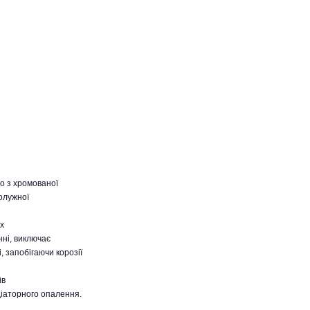
о з хромованої
болужної
х
нні, виключає
 запобігаючи корозії
ів
адіаторного опалення.