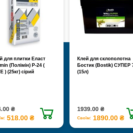
й для плитки Еласт
Клей для склополотна
min (Полімін) Р-24 (
Бостик (Bostik) СУПЕР 
Е ) (25кг) сірий
(15л)
.00 ₴
1939.00 ₴
518.00 ₴
1890.00 ₴
їм:
Своїм: