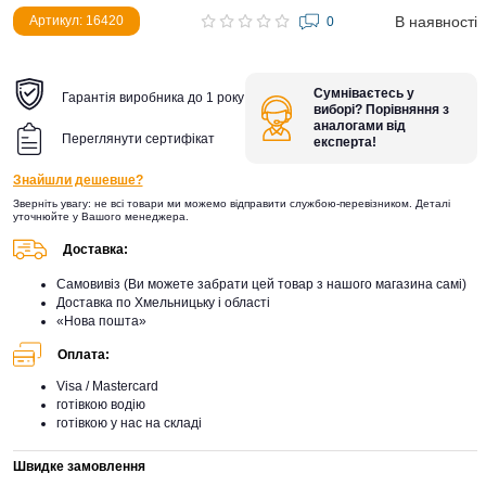
В наявності
Артикул: 16420
0
Сумніваєтесь у
Гарантія виробника до 1 року
виборі? Порівняння з
аналогами від
Переглянути сертифікат
експерта!
Знайшли дешевше?
Зверніть увагу: не всі товари ми можемо відправити службою-перевізником. Деталі
уточнюйте у Вашого менеджера.
Доставка:
Самовивіз (Ви можете забрати цей товар з нашого магазина самі)
Доставка по Хмельницьку і області
«Нова пошта»
Оплата:
Visa / Mastercard
готівкою водію
готівкою у нас на складі
Швидке замовлення