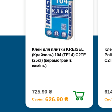
Клей для плитки KREISEL
Кле
(Крайзель) 104 (ТЕ14) С2TE
Poli
(25кг) (керамограніт,
С2Т
камінь)
725.90 ₴
614
626.90 ₴
Своїм:
Сво