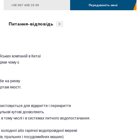
Передзвоніть мені
Питання-відповідь
0
ських компаній в Китаї
дяки чому є
бе на ринку
ртам якості.
ристовується для відкриття і перекриття
ульові кутові дозволяють
в тому числі і в системах питного водопостачання.
 холодної або гарячої водопровідної мережі
зів, пральних і посудомийних машин)