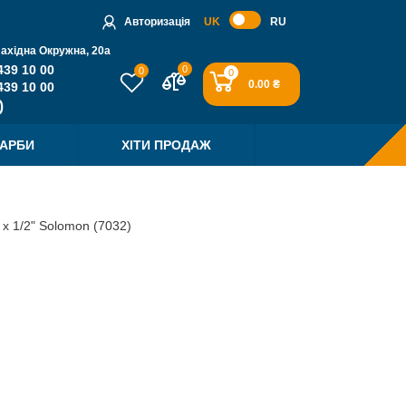
Авторизація
UK
RU
Західна Окружна, 20a
439 10 00
0
0
0
0.00 ₴
439 10 00
ФАРБИ
ХІТИ ПРОДАЖ
 х 1/2" Solomon (7032)