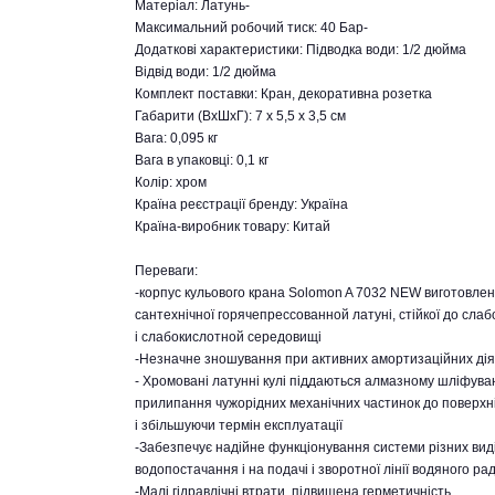
Матеріал: Латунь-
Максимальний робочий тиск: 40 Бар-
Додаткові характеристики: Підводка води: 1/2 дюйма
Відвід води: 1/2 дюйма
Комплект поставки: Кран, декоративна розетка
Габарити (ВхШхГ): 7 х 5,5 х 3,5 см
Вага: 0,095 кг
Вага в упаковці: 0,1 кг
Колір: хром
Країна реєстрації бренду: Україна
Країна-виробник товару: Китай
Переваги:
-корпус кульового крана Solomon A 7032 NEW виготовлен
сантехнічної горячепрессованной латуні, стійкої до сла
і слабокислотной середовищі
-Незначне зношування при активних амортизаційних дія
- Хромовані латунні кулі піддаються алмазному шліфува
прилипання чужорідних механічних частинок до поверхні,
і збільшуючи термін експлуатації
-Забезпечує надійне функціонування системи різних вид
водопостачання і на подачі і зворотної лінії водяного р
-Малі гідравлічні втрати, підвищена герметичність