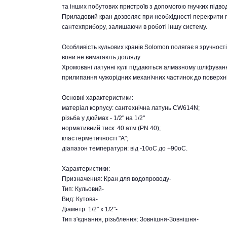
та інших побутових пристроїв з допомогою гнучких підво
Приладовий кран дозволяє при необхідності перекрити 
сантехприбору, залишаючи в роботі іншу систему.
Особливість кульових кранів Solomon полягає в зручності 
вони не вимагають догляду
Хромовані латунні кулі піддаються алмазному шліфуванн
прилипання чужорідних механічних частинок до поверхні,
Основні характеристики:
матеріал корпусу: сантехнічна латунь CW614N;
різьба у дюймах - 1/2" на 1/2"
нормативний тиск: 40 атм (РN 40);
клас герметичності "А";
діапазон температури: від -10оС до +90оС.
Характеристики:
Призначення: Кран для водопроводу-
Тип: Кульовий-
Вид: Кутова-
Діаметр: 1/2" x 1/2"-
Тип з'єднання, різьблення: Зовнішня-Зовнішня-