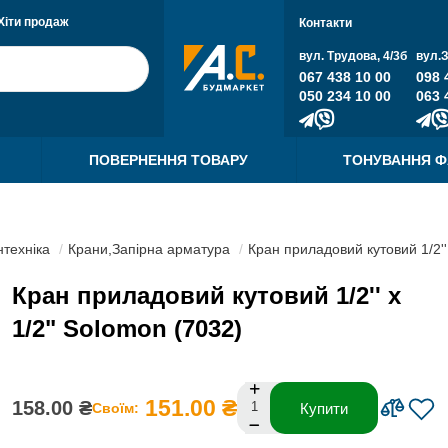
Хіти продаж
Контакти
вул. Трудова, 4/3б
вул.
067 438 10 00
098 
050 234 10 00
063 
ПОВЕРНЕННЯ ТОВАРУ
ТОНУВАННЯ 
нтехніка
Крани,Запірна арматура
Кран приладовий кутовий 1/2''
Кран приладовий кутовий 1/2'' х
1/2" Solomon (7032)
151.00 ₴
158.00 ₴
Своїм:
Купити