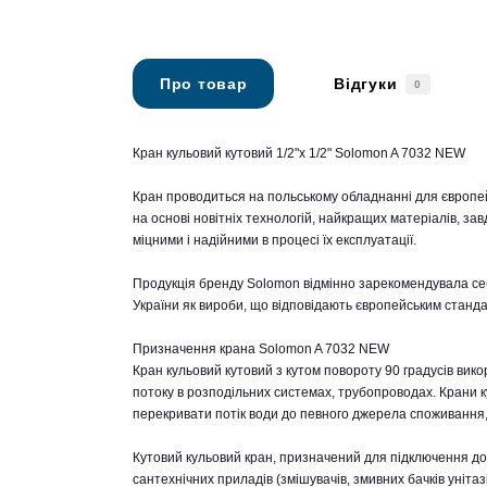
Про товар
Відгуки
0
Кран кульовий кутовий 1/2"х 1/2" Solomon A 7032 NEW
Кран проводиться на польському обладнанні для європей
на основі новітніх технологій, найкращих матеріалів, зав
міцними і надійними в процесі їх експлуатації.
Продукція бренду Solomon відмінно зарекомендувала се
України як вироби, що відповідають європейським станда
Призначення крана Solomon A 7032 NEW
Кран кульовий кутовий з кутом повороту 90 градусів вико
потоку в розподільних системах, трубопроводах. Крани к
перекривати потік води до певного джерела споживання, 
Кутовий кульовий кран, призначений для підключення до
сантехнічних приладів (змішувачів, змивних бачків уніта