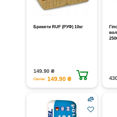
Брикети RUF (РУФ) 10кг
Гіп
вол
250
149.90 ₴
430
149.90 ₴
Своїм: