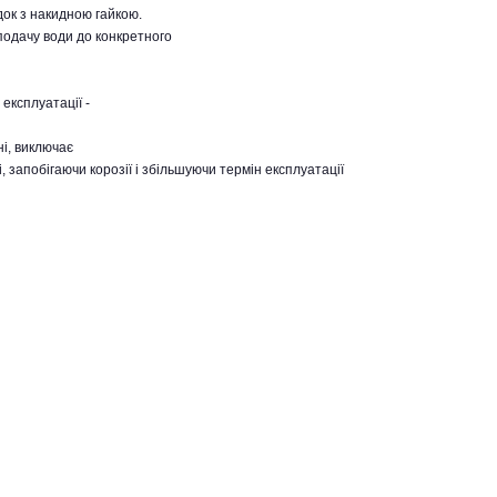
док з накидною гайкою.
подачу води до конкретного
експлуатації -
і, виключає
 запобігаючи корозії і збільшуючи термін експлуатації