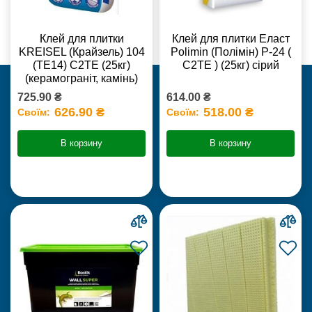
Клей для плитки
Клей для плитки Еласт
KREISEL (Крайзель) 104
Polimin (Полімін) Р-24 (
(ТЕ14) С2TE (25кг)
С2ТЕ ) (25кг) сірий
(керамограніт, камінь)
725.90 ₴
614.00 ₴
626.90 ₴
518.00 ₴
Своїм:
Своїм:
В корзину
В корзину