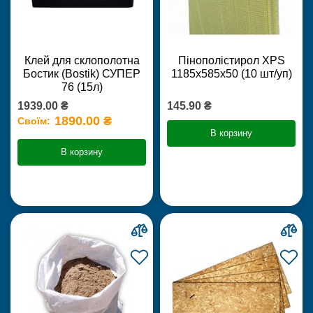
Клей для склополотна
Пінополістирол XPS
Бостик (Bostik) СУПЕР
1185х585х50 (10 шт/уп)
76 (15л)
1939.00 ₴
145.90 ₴
1890.00 ₴
Своїм:
В корзину
В корзину