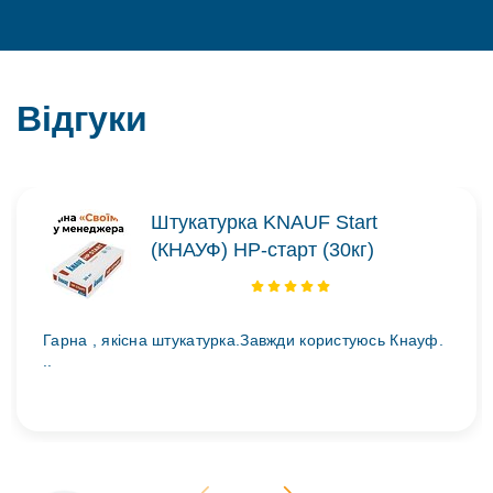
Відгуки
Штукатурка KNAUF Start
(КНАУФ) НР-старт (30кг)
Гарна , якісна штукатурка.Завжди користуюсь Кнауф.
..