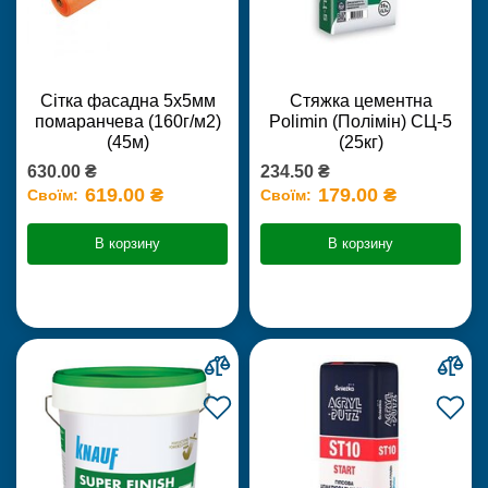
Сітка фасадна 5х5мм
Стяжка цементна
помаранчева (160г/м2)
Polimin (Полімін) СЦ-5
(45м)
(25кг)
630.00 ₴
234.50 ₴
619.00 ₴
179.00 ₴
Своїм:
Своїм:
В корзину
В корзину