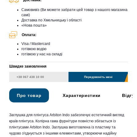
Доставка:
Самовивіз (Ви можете забрати цей товар з нашого магазина
самі)
Доставка по Хмельницьку і області
«Нова пошта»
Оплата:
Visa / Mastercard
готівкою водію
готівкою у нас на складі
Швидке замовлення
Передзвоніть мені
Про товар
Характеристики
Відгу
Заглушка для плінтуса Arbiton Indo забезпечує естетичний вигляд
країв плінтуса. Колірна гама фурнітури повністю збігається із
плінтусами Arbiton Indo. Заглушка виготовлена із пластику та
чудово з'єднується з іншими елементами, утворюючи надійну