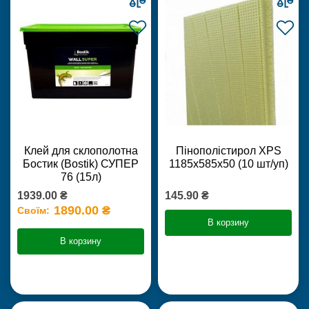
Клей для склополотна
Пінополістирол XPS
Бостик (Bostik) СУПЕР
1185х585х50 (10 шт/уп)
76 (15л)
1939.00 ₴
145.90 ₴
1890.00 ₴
Своїм:
В корзину
В корзину