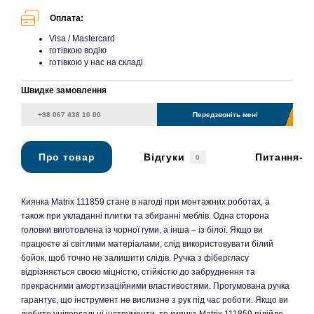
Оплата:
Visa / Mastercard
готівкою водію
готівкою у нас на складі
Швидке замовлення
Передзвоніть мені
Про товар
Відгуки
Питання-в
0
Киянка Matrix 111859 стане в нагоді при монтажних роботах, а
також при укладанні плитки та збиранні меблів. Одна сторона
головки виготовлена із чорної гуми, а інша – із білої. Якщо ви
працюєте зі світлими матеріалами, слід використовувати білий
бойок, щоб точно не залишити слідів. Ручка з фібергласу
відрізняється своєю міцністю, стійкістю до забруднення та
прекрасними амортизаційними властивостями. Прогумована ручка
гарантує, що інструмент не вислизне з рук під час роботи. Якщо ви