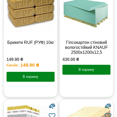
Брикети RUF (РУФ) 10кг
Гіпсокартон стіновий
вологостійкий KNAUF
2500х1200х12,5
149.90 ₴
430.00 ₴
149.90 ₴
Своїм:
В корзину
В корзину