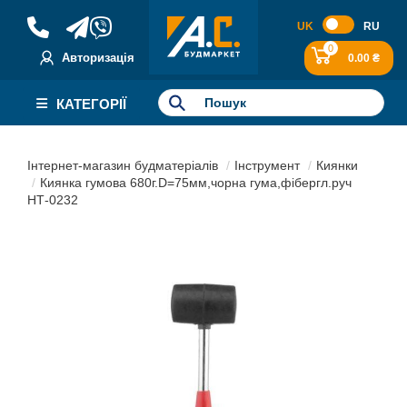
UK
RU
0
Авторизація
0.00 ₴
КАТЕГОРІЇ
Інтернет-магазин будматеріалів
Інструмент
Киянки
Киянка гумова 680г.D=75мм,чорна гума,фібергл.руч
НТ-0232