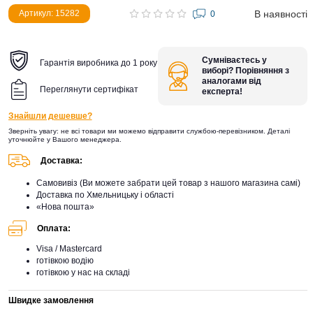
В наявності
Артикул: 15282
0
Сумніваєтесь у
Гарантія виробника до 1 року
виборі? Порівняння з
аналогами від
Переглянути сертифікат
експерта!
Знайшли дешевше?
Зверніть увагу: не всі товари ми можемо відправити службою-перевізником. Деталі
уточнюйте у Вашого менеджера.
Доставка:
Самовивіз (Ви можете забрати цей товар з нашого магазина самі)
Доставка по Хмельницьку і області
«Нова пошта»
Оплата:
Visa / Mastercard
готівкою водію
готівкою у нас на складі
Швидке замовлення