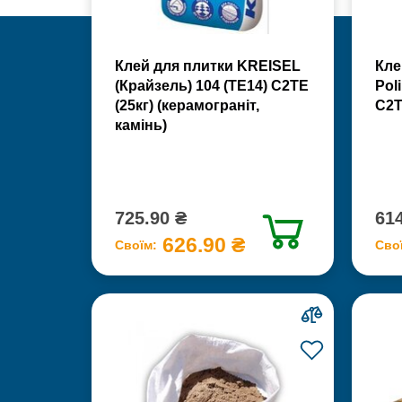
Клей для плитки KREISEL
Кле
(Крайзель) 104 (ТЕ14) С2TE
Poli
(25кг) (керамограніт,
С2Т
камінь)
725.90 ₴
614
626.90 ₴
Своїм:
Сво