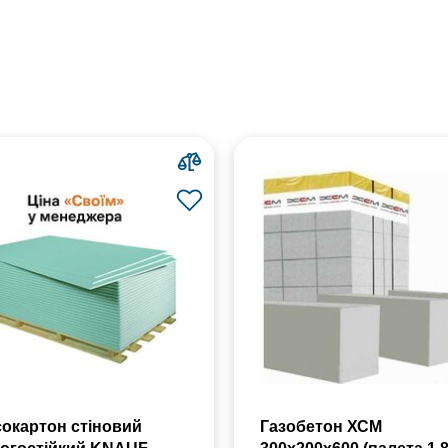
сокартон стіновий
Газобетон ХСМ