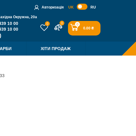
Авторизація
UK
RU
Західна Окружна, 20a
439 10 00
0
0
0
0.00 ₴
439 10 00
ФАРБИ
ХІТИ ПРОДАЖ
233