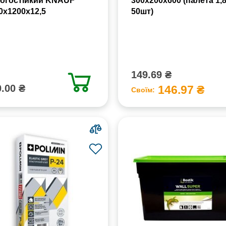
огостійкий KNAUF
300x200x600 (палета 1,
0х1200х12,5
50шт)
149.69 ₴
.00 ₴
146.97 ₴
Своїм: