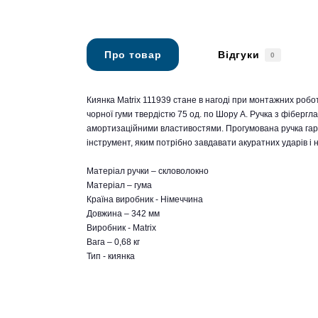
Про товар
Відгуки
0
Киянка Matrix 111939 стане в нагоді при монтажних робот
чорної гуми твердістю 75 од. по Шору А. Ручка з фібергл
амортизаційними властивостями. Прогумована ручка гара
інструмент, яким потрібно завдавати акуратних ударів і 
Матеріал ручки – скловолокно
Матеріал – гума
Країна виробник - Німеччина
Довжина – 342 мм
Виробник - Matrix
Вага – 0,68 кг
Тип - киянка