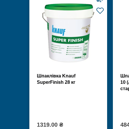
Шпаклівка Knauf
Шпа
SuperFinish 28 кг
10 
ста
1319.00 ₴
484