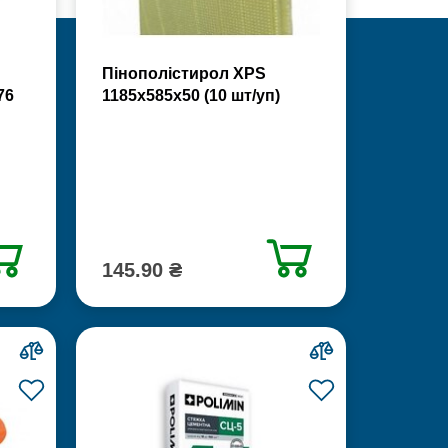
Пінополістирол XPS
76
1185х585х50 (10 шт/уп)
145.90 ₴