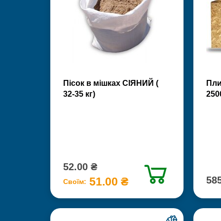
Пісок в мішках СІЯНИЙ (
Пли
32-35 кг)
250
52.00 ₴
585
51.00 ₴
Своїм: