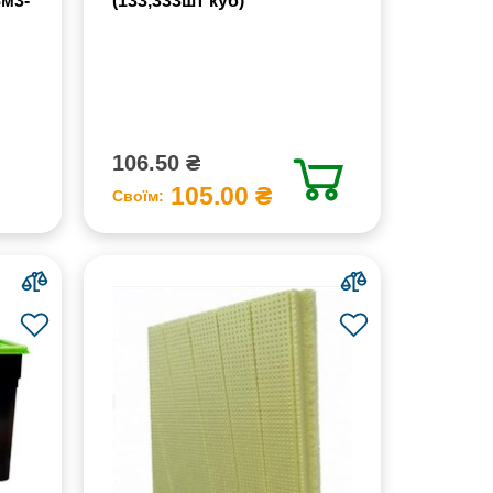
8м3-
(133,333шт куб)
106.50 ₴
105.00 ₴
Своїм: