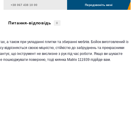
Передзвоніть мені
Питання-відповідь
0
ах, а також при укладанні плитки та збиранні меблів. Бойок виготовлений із
асу відрізняється своєю міцністю, стійкістю до забруднень та прекрасними
нтує, що інструмент не вислизне з рук під час роботи. Якщо ви шукаєте
не пошкоджувати поверхню, тоді киянка Matrix 111939 підійде вам.