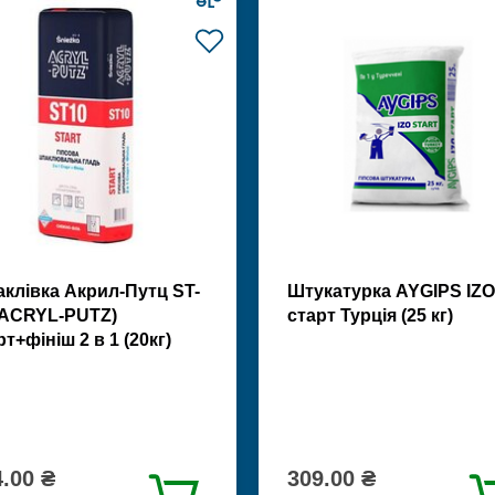
клівка Акрил-Путц ST-
Штукатурка AYGIPS IZO
(ACRYL-PUTZ)
старт Турція (25 кг)
рт+фініш 2 в 1 (20кг)
.00 ₴
309.00 ₴