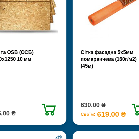
та OSB (ОСБ)
Сітка фасадна 5х5мм
0х1250 10 мм
помаранчева (160г/м2)
(45м)
630.00 ₴
.00 ₴
619.00 ₴
Своїм: