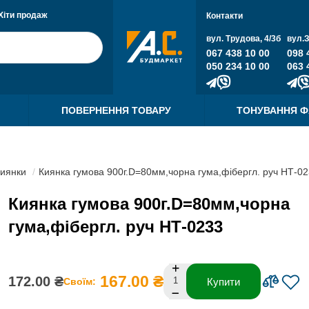
Хіти продаж
Контакти
вул. Трудова, 4/3б
вул.
067 438 10 00
098 
050 234 10 00
063 
ПОВЕРНЕННЯ ТОВАРУ
ТОНУВАННЯ 
иянки
Киянка гумова 900г.D=80мм,чорна гума,фібергл. руч НТ-0
Киянка гумова 900г.D=80мм,чорна
гума,фібергл. руч НТ-0233
167.00 ₴
172.00 ₴
Своїм:
Купити