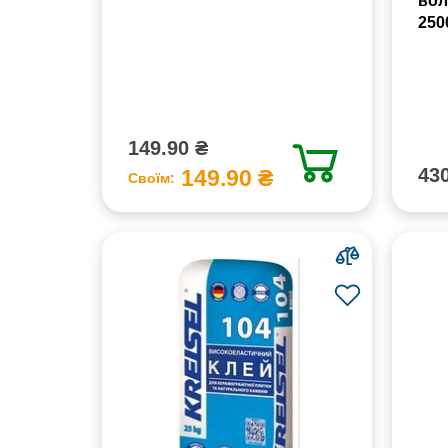
вол
250
149.90 ₴
430
149.90 ₴
Своїм: