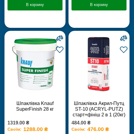
В корзину
В корзину
Шпаклівка Knauf
Шпаклівка Акрил-Путц
SuperFinish 28 кг
ST-10 (ACRYL-PUTZ)
старт+фініш 2 в 1 (20кг)
1319.00 ₴
484.00 ₴
1288.00 ₴
476.00 ₴
Своїм:
Своїм: