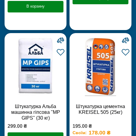
В корзину
Штукатурка Альба
Штукатурка цементна
машинна гіпсова "MP
KREISEL 505 (25кг)
GIPS" (30 кг)
299.00 ₴
195.00 ₴
178.00 ₴
Своїм: