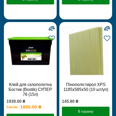
Клей для склополотна
Пінополістирол XPS
Бостик (Bostik) СУПЕР
1185х585х50 (10 шт/уп)
76 (15л)
1939.00 ₴
145.90 ₴
1890.00 ₴
Своїм:
В корзину