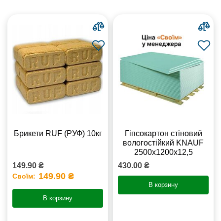
Брикети RUF (РУФ) 10кг
Гіпсокартон стіновий
вологостійкий KNAUF
2500х1200х12,5
149.90 ₴
430.00 ₴
149.90 ₴
Своїм:
В корзину
В корзину