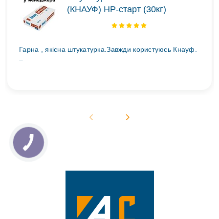
(КНАУФ) НР-старт (30кг)
Гарна , якісна штукатурка.Завжди користуюсь Кнауф.
..