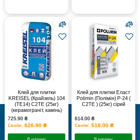
Клей для плитки
Клей для плитки Еласт
KREISEL (Крайзель) 104
Polimin (Полімін) Р-24 (
(ТЕ14) С2TE (25кг)
С2ТЕ ) (25кг) сірий
(керамограніт, камінь)
725.90 ₴
614.00 ₴
626.90 ₴
518.00 ₴
Своїм:
Своїм:
В корзину
В корзину