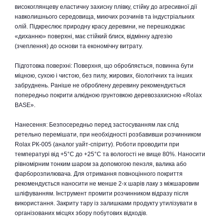
високоглянцеву еластичну захисну плівку, стійку до агресивної дії
навколишнього середовища, миючих розчинів та індустріальних
олій. Підкреслює природну красу деревини, не перешкоджає
«диханню» поверхні, має стійкий блиск, відмінну адгезію
(зчеплення) до основи та економічну витрату.
Підготовка поверхні: Поверхня, що обробляється, повинна бути
міцною, сухою і чистою, без пилу, жирових, біологічних та інших
забруднень. Раніше не оброблену деревину рекомендується
попередньо покрити алкідною грунтовкою деревозахисною «Rolax
BASE».
Нанесення: Безпосередньо перед застосуванням лак слід
ретельно перемішати, при необхідності розбавивши розчинником
Rolax РК-005 (аналог уайт-спіриту). Роботи проводити при
температурі від +5°C до +25°C та вологості не вище 80%. Наносити
рівномірним тонким шаром за допомогою пензля, валика або
фарборозпилювача. Для отримання повноцінного покриття
рекомендується наносити не менше 2-х шарів лаку з міжшаровим
шліфуванням. Інструмент промити розчинником відразу після
використання. Закриту тару із залишками продукту утилізувати в
організованих місцях збору побутових відходів.