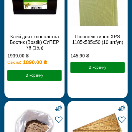
Клей для склополотна
Пінополістирол XPS
Бостик (Bostik) СУПЕР
1185х585х50 (10 шт/уп)
76 (15л)
1939.00 ₴
145.90 ₴
1890.00 ₴
Своїм:
В корзину
В корзину