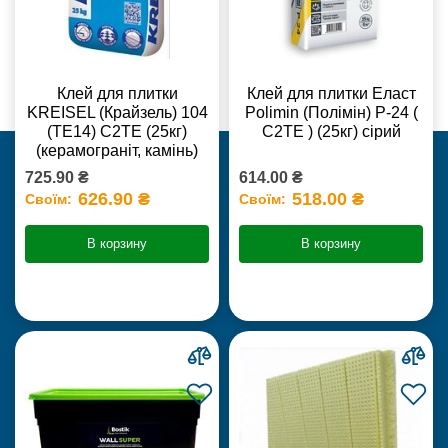
Клей для плитки
Клей для плитки Еласт
KREISEL (Крайзель) 104
Polimin (Полімін) Р-24 (
(ТЕ14) С2TE (25кг)
С2ТЕ ) (25кг) сірий
(керамограніт, камінь)
725.90 ₴
614.00 ₴
626.90 ₴
518.00 ₴
Своїм:
Своїм:
В корзину
В корзину