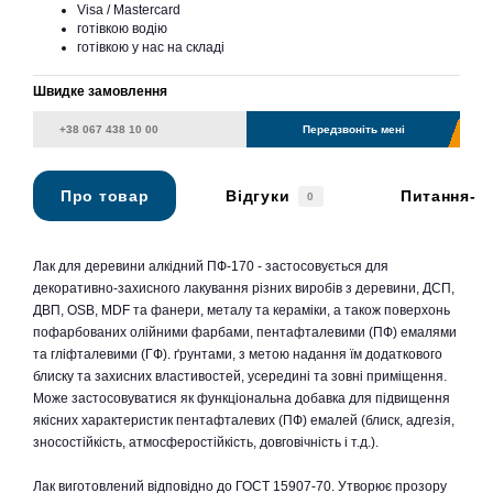
Visa / Mastercard
готівкою водію
готівкою у нас на складі
Швидке замовлення
Передзвоніть мені
Про товар
Відгуки
Питання-в
0
Лак для деревини алкідний ПФ-170 - застосовується для
декоративно-захисного лакування різних виробів з деревини, ДСП,
ДВП, OSB, MDF та фанери, металу та кераміки, а також поверхонь
пофарбованих олійними фарбами, пентафталевими (ПФ) емалями
та гліфталевими (ГФ). ґрунтами, з метою надання їм додаткового
блиску та захисних властивостей, усередині та зовні приміщення.
Може застосовуватися як функціональна добавка для підвищення
якісних характеристик пентафталевих (ПФ) емалей (блиск, адгезія,
зносостійкість, атмосферостійкість, довговічність і т.д.).
Лак виготовлений відповідно до ГОСТ 15907-70. Утворює прозору