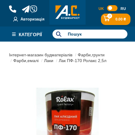
UK
RU
0
Авторизація
0.00 ₴
КАТЕГОРІЇ
Інтернет-магазин будматеріалів
Фарби,грунти
Фарби,емалі
Лаки
Лак ПФ-170 Ролакс 2,5л