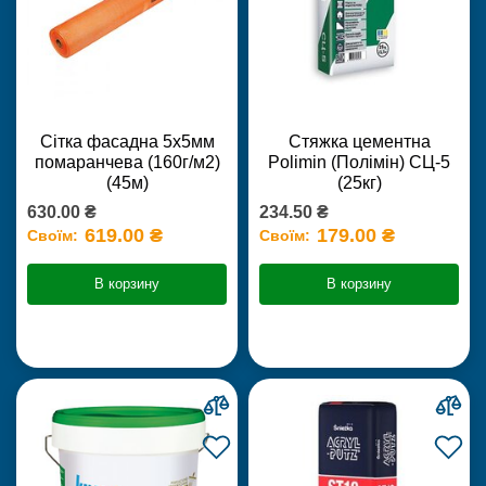
Сітка фасадна 5х5мм
Стяжка цементна
помаранчева (160г/м2)
Polimin (Полімін) СЦ-5
(45м)
(25кг)
630.00 ₴
234.50 ₴
619.00 ₴
179.00 ₴
Своїм:
Своїм:
В корзину
В корзину