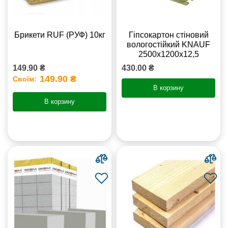
Брикети RUF (РУФ) 10кг
Гіпсокартон стіновий
вологостійкий KNAUF
2500х1200х12,5
149.90 ₴
430.00 ₴
149.90 ₴
Своїм:
В корзину
В корзину