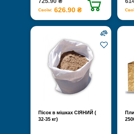
725.90 ₴
614
626.90 ₴
Своїм:
Сво
Пісок в мішках СІЯНИЙ (
Пли
32-35 кг)
250