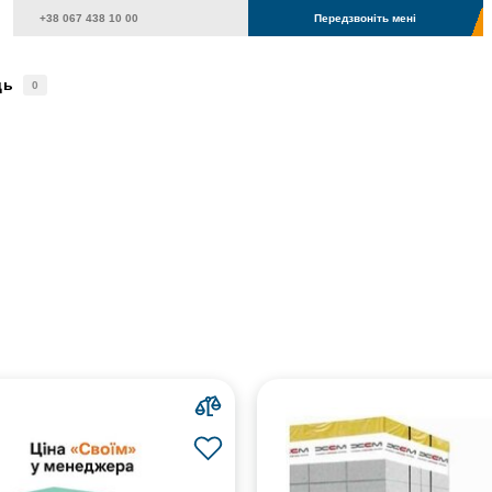
Передзвоніть мені
дь
0