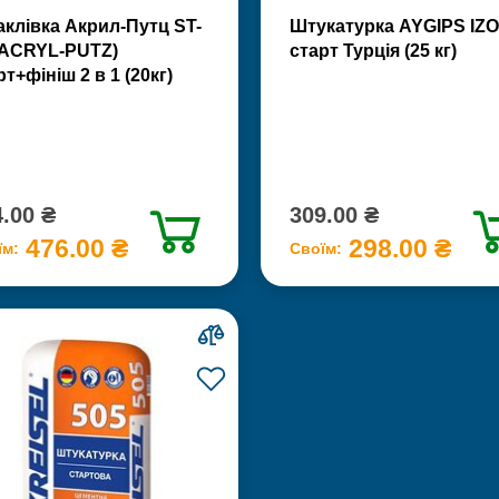
клівка Акрил-Путц ST-
Штукатурка AYGIPS IZO
(ACRYL-PUTZ)
старт Турція (25 кг)
рт+фініш 2 в 1 (20кг)
.00 ₴
309.00 ₴
476.00 ₴
298.00 ₴
їм:
Своїм: