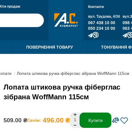
Хіти продаж
Контакти
вул. Трудова, 4/3б
вул.
067 438 10 00
098 
050 234 10 00
063 
ПОВЕРНЕННЯ ТОВАРУ
ТОНУВАННЯ 
опати
Лопата штикова ручка фіберглас зібрана WoffMann 115см
Лопата штикова ручка фіберглас
зібрана WoffMann 115см
496.00 ₴
509.00 ₴
Своїм:
Купити