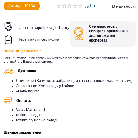
В наявності
Артикул: 10633
0
Сумніваєтесь у
Гарантія виробника до 1 року
виборі? Порівняння з
аналогами від
Переглянути сертифікат
експерта!
Знайшли дешевше?
Зверніть увагу: не всі товари ми можемо відправити службою-перевізником. Деталі
уточнюйте у Вашого менеджера.
Доставка:
Самовивіз (Ви можете забрати цей товар з нашого магазина самі)
Доставка по Хмельницьку і області
«Нова пошта»
Оплата:
Visa / Mastercard
готівкою водію
готівкою у нас на складі
Швидке замовлення