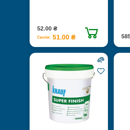
52.00 ₴
585
51.00 ₴
Своїм: