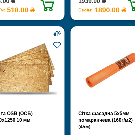
.00 ₴
1939.00 ₴
518.00 ₴
1890.00 ₴
їм:
Своїм:
та OSB (ОСБ)
Сітка фасадна 5х5мм
0х1250 10 мм
помаранчева (160г/м2)
(45м)