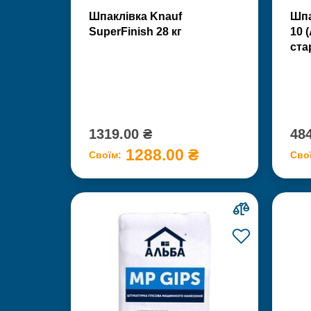
Шпаклівка Knauf
Шпа
SuperFinish 28 кг
10 
ста
1319.00 ₴
484
1288.00 ₴
Своїм:
Сво