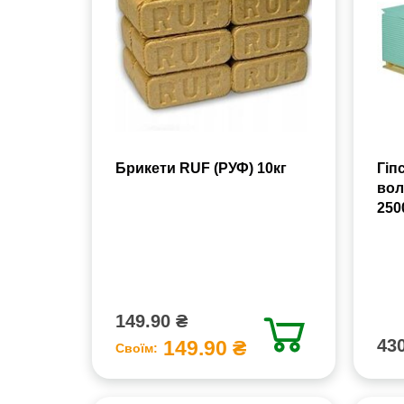
Брикети RUF (РУФ) 10кг
Гіп
вол
250
149.90 ₴
430
149.90 ₴
Своїм: