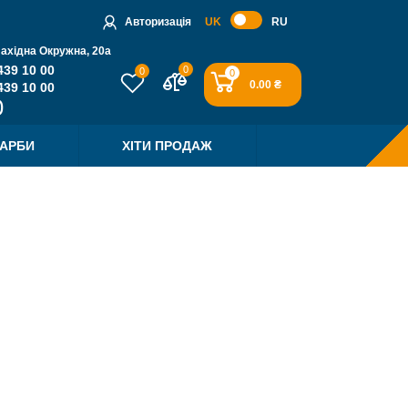
Авторизація
UK
RU
Західна Окружна, 20a
439 10 00
0
0
0
0.00 ₴
439 10 00
ФАРБИ
ХІТИ ПРОДАЖ