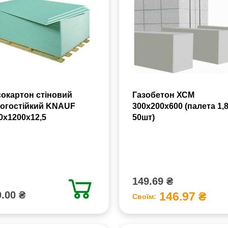
сокартон стіновий
Газобетон ХСМ
огостійкий KNAUF
300x200x600 (палета 1,
0х1200х12,5
50шт)
149.69 ₴
.00 ₴
146.97 ₴
Своїм: