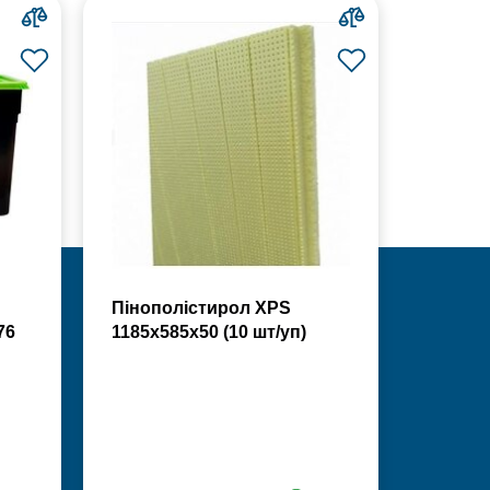
Пінополістирол XPS
76
1185х585х50 (10 шт/уп)