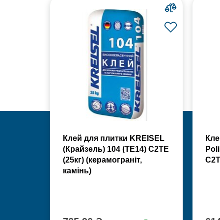
Клей для плитки KREISEL
Кле
(Крайзель) 104 (ТЕ14) С2TE
Poli
(25кг) (керамограніт,
С2Т
камінь)