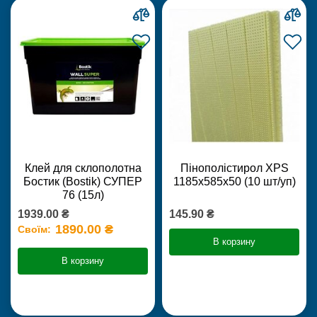
Клей для склополотна
Пінополістирол XPS
Бостик (Bostik) СУПЕР
1185х585х50 (10 шт/уп)
76 (15л)
1939.00 ₴
145.90 ₴
1890.00 ₴
Своїм:
В корзину
В корзину