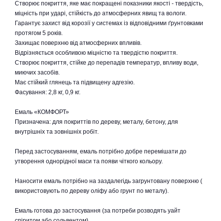
Створює покриття, яке має покращені показники якості - твердість,
міцність при ударі, стійкість до атмосферних явищ та вологи.
Гарантує захист від корозії у системах із відповідними ґрунтовками
протягом 5 років.
Захищає поверхню від атмосферних впливів.
Відрізняється особливою міцністю та твердістю покриття.
Створює покриття, стійке до перепадів температур, впливу води,
миючих засобів.
Має стійкий глянець та підвищену адгезію.
Фасування: 2,8 кг, 0,9 кг.
Емаль «КОМФОРТ»
Призначена: для покриттів по дереву, металу, бетону, для
внутрішніх та зовнішніх робіт.
Перед застосуванням, емаль потрібно добре перемішати до
утворення однорідної маси та появи чіткого кольору.
Наносити емаль потрібно на заздалегідь загрунтовану поверхню (
використовують по дереву оліфу або грунт по металу).
Емаль готова до застосування (за потреби розводять уайт
спіритом або сольвентом).