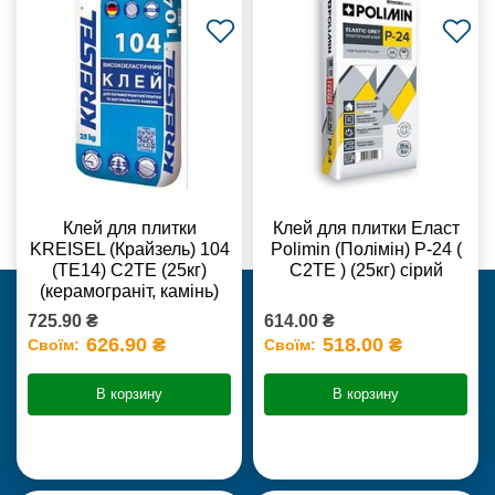
Клей для плитки
Клей для плитки Еласт
KREISEL (Крайзель) 104
Polimin (Полімін) Р-24 (
(ТЕ14) С2TE (25кг)
С2ТЕ ) (25кг) сірий
(керамограніт, камінь)
725.90 ₴
614.00 ₴
626.90 ₴
518.00 ₴
Своїм:
Своїм:
В корзину
В корзину