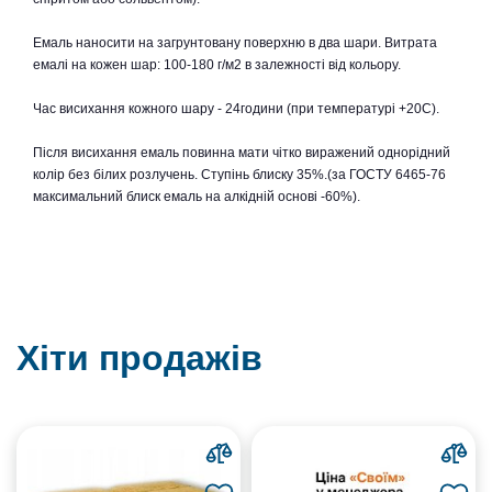
Емаль наносити на загрунтовану поверхню в два шари. Витрата
емалі на кожен шар: 100-180 г/м2 в залежності від кольору.
Час висихання кожного шару - 24години (при температурі +20С).
Після висихання емаль повинна мати чітко виражений однорідний
колір без білих розлучень. Ступінь блиску 35%.(за ГОСТУ 6465-76
максимальний блиск емаль на алкідній основі -60%).
Хіти продажів