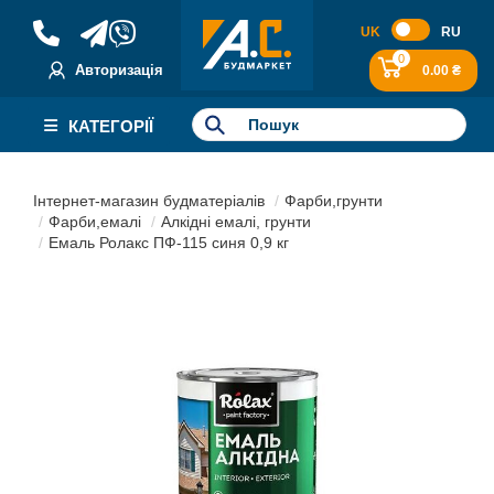
UK
RU
0
Авторизація
0.00 ₴
КАТЕГОРІЇ
Інтернет-магазин будматеріалів
Фарби,грунти
Фарби,емалі
Алкідні емалі, грунти
Емаль Ролакс ПФ-115 синя 0,9 кг