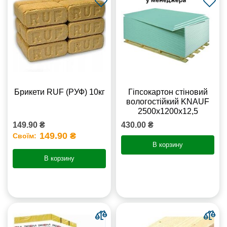
Брикети RUF (РУФ) 10кг
Гіпсокартон стіновий
вологостійкий KNAUF
2500х1200х12,5
149.90 ₴
430.00 ₴
149.90 ₴
Своїм:
В корзину
В корзину