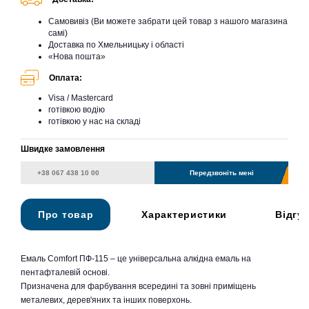
Самовивіз (Ви можете забрати цей товар з нашого магазина
самі)
Доставка по Хмельницьку і області
«Нова пошта»
Оплата:
Visa / Mastercard
готівкою водію
готівкою у нас на складі
Швидке замовлення
Передзвоніть мені
Про товар
Характеристики
Відгу
Емаль Comfort ПФ-115 – це універсальна алкідна емаль на
пентафталевій основі.
Призначена для фарбування всередині та зовні приміщень
металевих, дерев'яних та інших поверхонь.