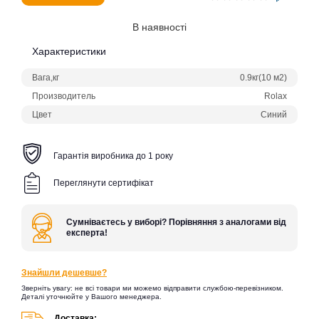
В наявності
Характеристики
Вага,кг
0.9кг(10 м2)
Производитель
Rolax
Цвет
Синий
Гарантія виробника до 1 року
Переглянути сертифікат
Сумніваєтесь у виборі? Порівняння з аналогами від
експерта!
Знайшли дешевше?
Зверніть увагу: не всі товари ми можемо відправити службою-перевізником.
Деталі уточнюйте у Вашого менеджера.
Доставка: