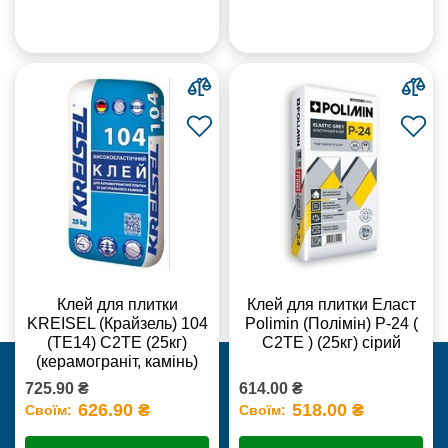
Клей для плитки
Клей для плитки Еласт
KREISEL (Крайзель) 104
Polimin (Полімін) Р-24 (
(ТЕ14) С2TE (25кг)
С2ТЕ ) (25кг) сірий
(керамограніт, камінь)
725.90 ₴
614.00 ₴
626.90 ₴
518.00 ₴
Своїм:
Своїм: