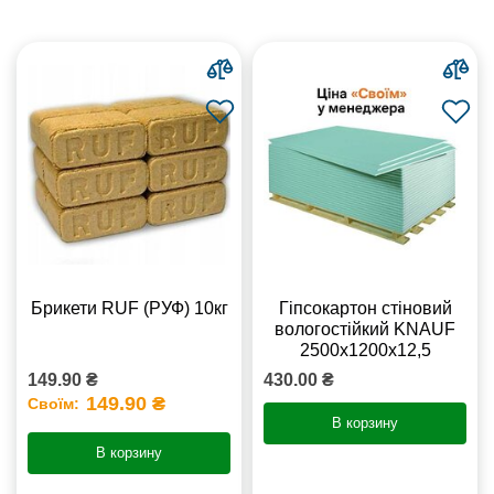
Брикети RUF (РУФ) 10кг
Гіпсокартон стіновий
вологостійкий KNAUF
2500х1200х12,5
149.90 ₴
430.00 ₴
149.90 ₴
Своїм:
В корзину
В корзину