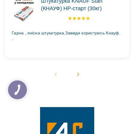
Штукатурка KNAUF Start
(КНАУФ) НР-старт (30кг)
Гарна , якісна штукатурка.Завжди користуюсь Кнауф.
..