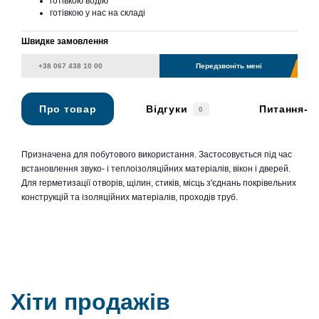
готівкою водію
готівкою у нас на складі
Швидке замовлення
Передзвоніть мені
Про товар
Відгуки
Питання-в
0
Призначена для побутового використання. Застосовується під час
встановлення звуко- і теплоізоляційних матеріалів, вікон і дверей.
Для герметизації отворів, щілин, стиків, місць з'єднань покрівельних
конструкцій та ізоляційних матеріалів, проходів труб.
Хіти продажів