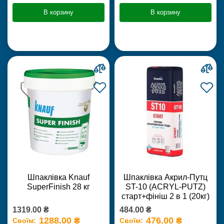
В корзину
В корзину
Шпаклівка Knauf
Шпаклівка Акрил-Путц
SuperFinish 28 кг
ST-10 (ACRYL-PUTZ)
старт+фініш 2 в 1 (20кг)
1319.00 ₴
484.00 ₴
1288.00 ₴
476.00 ₴
Своїм:
Своїм: