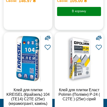
146.97 ₴
105.00 ₴
Своїм:
Своїм:
В корзину
Клей для плитки
Клей для плитки Еласт
KREISEL (Крайзель) 104
Polimin (Полімін) Р-24 (
(ТЕ14) С2TE (25кг)
С2ТЕ ) (25кг) сірий
(керамограніт, камінь)