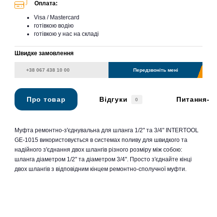
Оплата:
Visa / Mastercard
готівкою водію
готівкою у нас на складі
Швидке замовлення
Передзвоніть мені
Про товар
Відгуки
Питання-в
0
Муфта ремонтно-з'єднувальна для шланга 1/2" та 3/4" INTERTOOL
GE-1015 використовується в системах поливу для швидкого та
надійного з'єднання двох шлангів різного розміру між собою:
шланга діаметром 1/2" та діаметром 3/4". Просто з'єднайте кінці
двох шлангів з відповідним кінцем ремонтно-сполучної муфти.