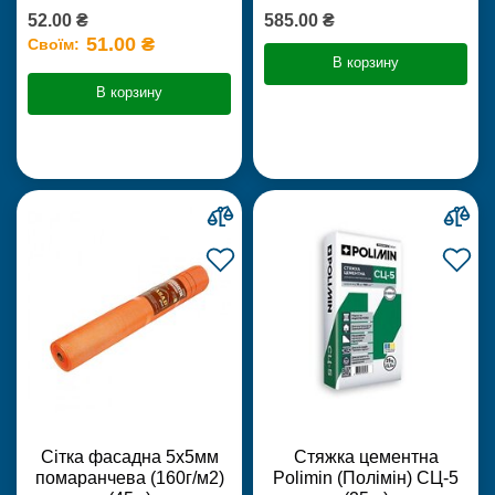
52.00 ₴
585.00 ₴
51.00 ₴
Своїм:
В корзину
В корзину
Сітка фасадна 5х5мм
Стяжка цементна
помаранчева (160г/м2)
Polimin (Полімін) СЦ-5