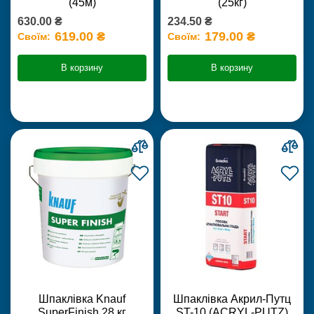
(45м)
(25кг)
630.00 ₴
234.50 ₴
619.00 ₴
179.00 ₴
Своїм:
Своїм:
В корзину
В корзину
Шпаклівка Knauf
Шпаклівка Акрил-Путц
SuperFinish 28 кг
ST-10 (ACRYL-PUTZ)