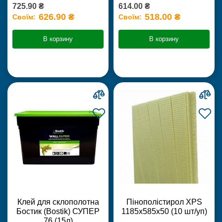
725.90 ₴
614.00 ₴
626.90 ₴
518.00 ₴
Своїм:
Своїм:
В корзину
В корзину
Клей для склополотна
Пінополістирол XPS
Бостик (Bostik) СУПЕР
1185х585х50 (10 шт/уп)
76 (15л)