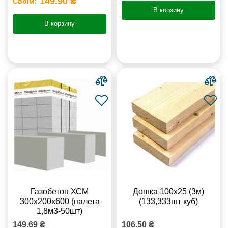
149.90 ₴
Своїм:
В корзину
В корзину
Газобетон ХСМ
Дошка 100х25 (3м)
300x200x600 (палета
(133,333шт куб)
1,8м3-50шт)
149.69 ₴
106.50 ₴