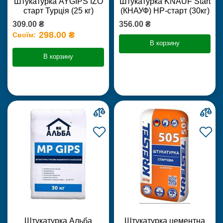
Штукатурка AYGIPS IZO
Штукатурка KNAUF Start
старт Турція (25 кг)
(КНАУФ) НР-старт (30кг)
309.00 ₴
356.00 ₴
298.00 ₴
Своїм:
В корзину
В корзину
Штукатурка Альба
Штукатурка цементна