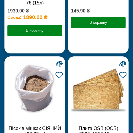
76 (15л)
1939.00 ₴
145.90 ₴
1890.00 ₴
Своїм:
В корзину
В корзину
Пісок в мішках СІЯНИЙ
Плита OSB (ОСБ)