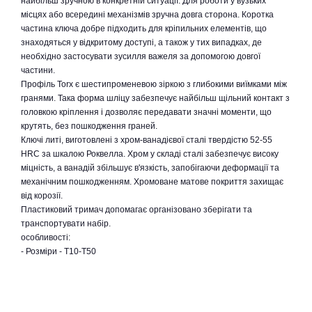
найбільш зручною в конкретній ситуації. Для роботи у вузьких
місцях або всередині механізмів зручна довга сторона. Коротка
частина ключа добре підходить для кріпильних елементів, що
знаходяться у відкритому доступі, а також у тих випадках, де
необхідно застосувати зусилля важеля за допомогою довгої
частини.
Профіль Torx є шестипроменевою зіркою з глибокими виїмками між
гранями. Така форма шліцу забезпечує найбільш щільний контакт з
головкою кріплення і дозволяє передавати значні моменти, що
крутять, без пошкодження граней.
Ключі литі, виготовлені з хром-ванадієвої сталі твердістю 52-55
HRC за шкалою Роквелла. Хром у складі сталі забезпечує високу
міцність, а ванадій збільшує в'язкість, запобігаючи деформації та
механічним пошкодженням. Хромоване матове покриття захищає
від корозії.
Пластиковий тримач допомагає організовано зберігати та
транспортувати набір.
особливості:
- Розміри - Т10-Т50