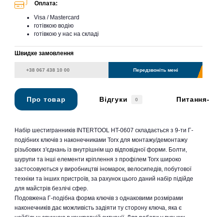
Оплата:
Visa / Mastercard
готівкою водію
готівкою у нас на складі
Швидке замовлення
Передзвоніть мені
Про товар
Відгуки
Питання-в
0
Набір шестигранників INTERTOOL HT-0607 складається з 9-ти Г-
подібних ключів з наконечниками Torx для монтажу/демонтажу
різьбових з'єднань із внутрішнім що відповідної форми. Болти,
шурупи та інші елементи кріплення з профілем Torx широко
застосовуються у виробництві іномарок, велосипедів, побутової
техніки та інших пристроїв, за рахунок цього даний набір підійде
для майстрів безлічі сфер.
Подовжена Г-подібна форма ключів з однаковими розмірами
наконечників дає можливість задіяти ту сторону ключа, яка є