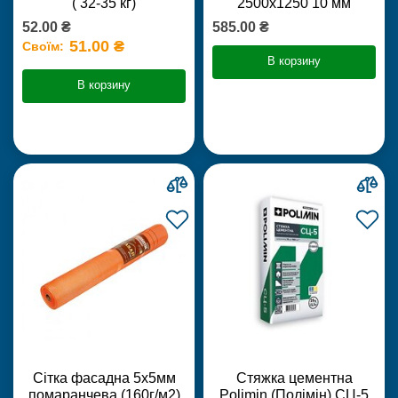
( 32-35 кг)
2500х1250 10 мм
52.00 ₴
585.00 ₴
51.00 ₴
Своїм:
В корзину
В корзину
Сітка фасадна 5х5мм
Стяжка цементна
помаранчева (160г/м2)
Polimin (Полімін) СЦ-5