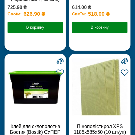
725.90 ₴
614.00 ₴
626.90 ₴
518.00 ₴
Своїм:
Своїм:
В корзину
В корзину
Клей для склополотна
Пінополістирол XPS
Бостик (Bostik) СУПЕР
1185х585х50 (10 шт/уп)