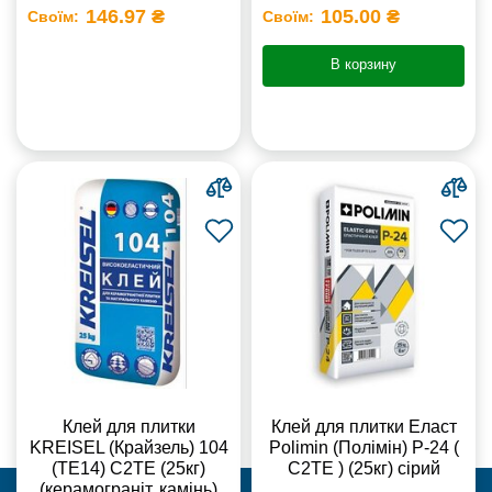
146.97 ₴
105.00 ₴
Своїм:
Своїм:
В корзину
Клей для плитки
Клей для плитки Еласт
KREISEL (Крайзель) 104
Polimin (Полімін) Р-24 (
(ТЕ14) С2TE (25кг)
С2ТЕ ) (25кг) сірий
(керамограніт, камінь)