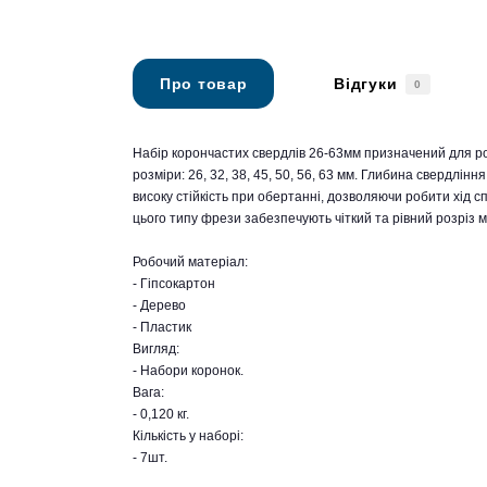
Про товар
Відгуки
0
Набір корончастих свердлів 26-63мм призначений для р
розміри: 26, 32, 38, 45, 50, 56, 63 мм. Глибина свердлі
високу стійкість при обертанні, дозволяючи робити хід с
цього типу фрези забезпечують чіткий та рівний розріз м
Робочий матеріал:
- Гіпсокартон
- Дерево
- Пластик
Вигляд:
- Набори коронок.
Вага:
- 0,120 кг.
Кількість у наборі:
- 7шт.