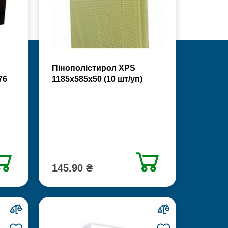
Пінополістирол XPS
76
1185х585х50 (10 шт/уп)
145.90 ₴