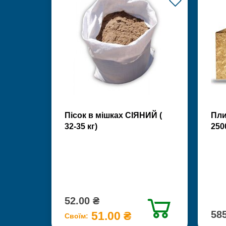
Пісок в мішках СІЯНИЙ (
Пли
32-35 кг)
250
52.00 ₴
585
51.00 ₴
Своїм: