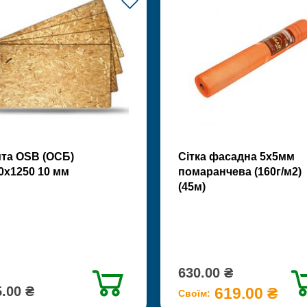
та OSB (ОСБ)
Сітка фасадна 5х5мм
0х1250 10 мм
помаранчева (160г/м2)
(45м)
630.00 ₴
.00 ₴
619.00 ₴
Своїм: