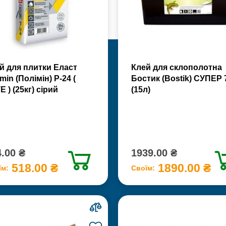
й для плитки Еласт
Клей для склополотна
min (Полімін) Р-24 (
Бостик (Bostik) СУПЕР 
Е ) (25кг) сірий
(15л)
.00 ₴
1939.00 ₴
518.00 ₴
1890.00 ₴
їм:
Своїм: