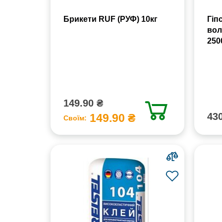
Брикети RUF (РУФ) 10кг
Гіп
вол
250
149.90 ₴
430
149.90 ₴
Своїм: