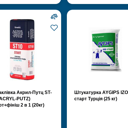
клівка Акрил-Путц ST-
Штукатурка AYGIPS IZO
(ACRYL-PUTZ)
старт Турція (25 кг)
рт+фініш 2 в 1 (20кг)