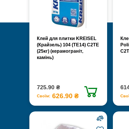
Клей для плитки KREISEL
Кле
(Крайзель) 104 (ТЕ14) С2TE
Poli
(25кг) (керамограніт,
С2Т
камінь)
725.90 ₴
614
626.90 ₴
Своїм:
Сво