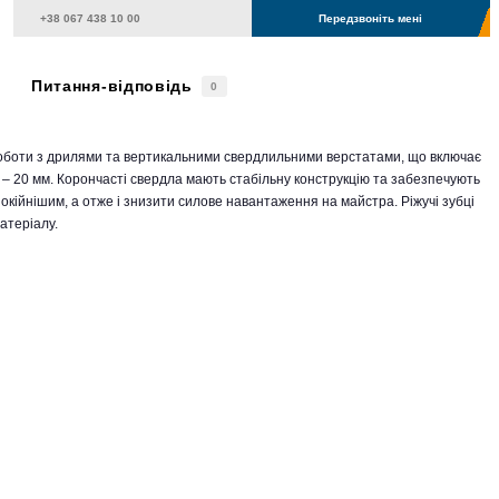
Передзвоніть мені
Питання-відповідь
0
оботи з дрилями та вертикальними свердлильними верстатами, що включає
ння – 20 мм. Корончасті свердла мають стабільну конструкцію та забезпечують
покійнішим, а отже і знизити силове навантаження на майстра. Ріжучі зубці
атеріалу.