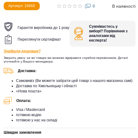
В наявності
Артикул: 16660
0
Сумніваєтесь у
Гарантія виробника до 1 року
виборі? Порівняння з
аналогами від
Переглянути сертифікат
експерта!
Знайшли дешевше?
Зверніть увагу: не всі товари ми можемо відправити службою-перевізником. Деталі
уточнюйте у Вашого менеджера.
Доставка:
Самовивіз (Ви можете забрати цей товар з нашого магазина самі)
Доставка по Хмельницьку і області
«Нова пошта»
Оплата:
Visa / Mastercard
готівкою водію
готівкою у нас на складі
Швидке замовлення