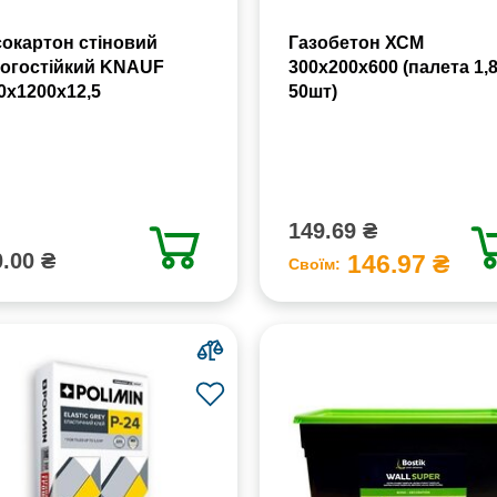
сокартон стіновий
Газобетон ХСМ
огостійкий KNAUF
300x200x600 (палета 1,
0х1200х12,5
50шт)
149.69 ₴
.00 ₴
146.97 ₴
Своїм: