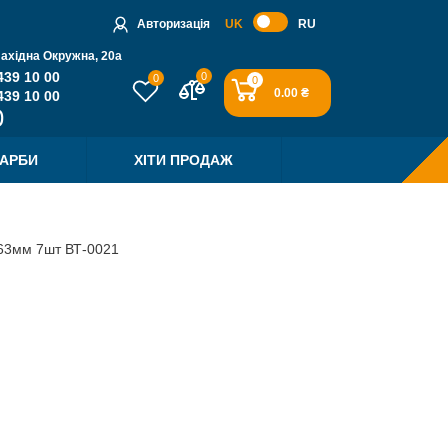
Авторизація
UK
RU
Західна Окружна, 20a
439 10 00
0
0
0
0.00 ₴
439 10 00
ФАРБИ
ХІТИ ПРОДАЖ
-63мм 7шт ВТ-0021