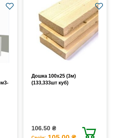
Дошка 100х25 (3м)
8м3-
(133,333шт куб)
106.50 ₴
105.00 ₴
Своїм: