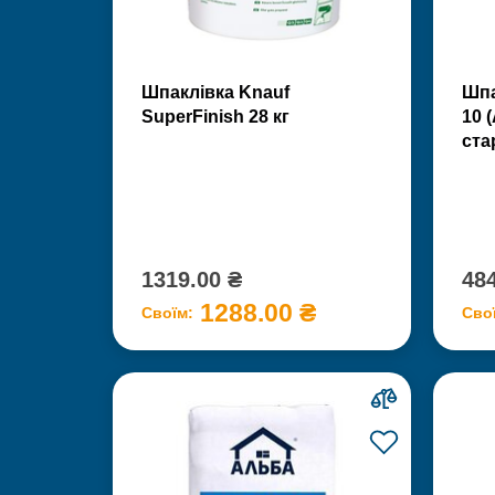
Шпаклівка Knauf
Шпа
SuperFinish 28 кг
10 
ста
1319.00 ₴
484
1288.00 ₴
Своїм:
Сво