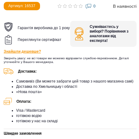
В наявності
Артикул: 16537
0
Сумніваєтесь у
Гарантія виробника до 1 року
виборі? Порівняння з
аналогами від
Переглянути сертифікат
експерта!
Знайшли дешевше?
Зверніть увагу: не всі товари ми можемо відправити службою-перевізником. Деталі
уточнюйте у Вашого менеджера.
Доставка:
Самовивіз (Ви можете забрати цей товар з нашого магазина самі)
Доставка по Хмельницьку і області
«Нова пошта»
Оплата:
Visa / Mastercard
готівкою водію
готівкою у нас на складі
Швидке замовлення