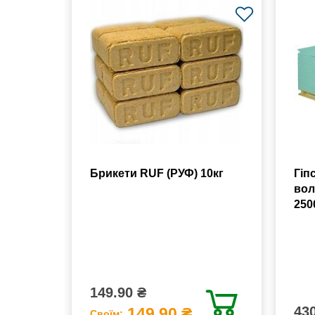
Брикети RUF (РУФ) 10кг
Гіп
вол
250
149.90 ₴
430
149.90 ₴
Своїм: