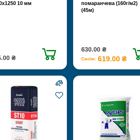
0х1250 10 мм
помаранчева (160г/м2)
(45м)
630.00 ₴
.00 ₴
619.00 ₴
Своїм: