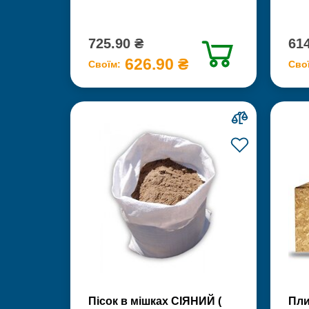
725.90 ₴
614
626.90 ₴
Своїм:
Сво
Пісок в мішках СІЯНИЙ (
Пли