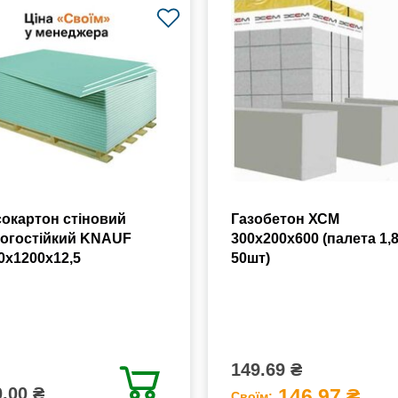
сокартон стіновий
Газобетон ХСМ
огостійкий KNAUF
300x200x600 (палета 1,
0х1200х12,5
50шт)
149.69 ₴
.00 ₴
146.97 ₴
Своїм: