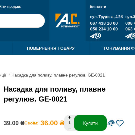
Хіти продаж
Контакти
вул. Трудова, 4/3б
вул.
067 438 10 00
098 
050 234 10 00
063 
ПОВЕРНЕННЯ ТОВАРУ
ТОНУВАННЯ 
иції
Насадка для поливу, плавне регулюв. GE-0021
Насадка для поливу, плавне
регулюв. GE-0021
36.00 ₴
39.00 ₴
Своїм:
Купити