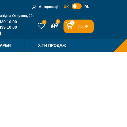
Авторизація
UK
RU
Західна Окружна, 20a
439 10 00
0
0
0
0.00 ₴
439 10 00
ФАРБИ
ХІТИ ПРОДАЖ