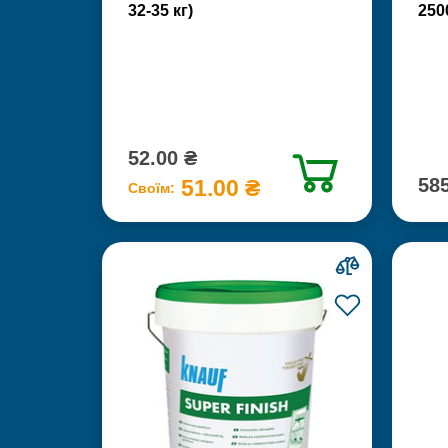
32-35 кг)
250
52.00 ₴
585
51.00 ₴
Своїм: