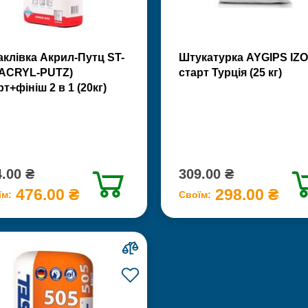
клівка Акрил-Путц ST-
Штукатурка AYGIPS IZO
(ACRYL-PUTZ)
старт Турція (25 кг)
рт+фініш 2 в 1 (20кг)
.00 ₴
309.00 ₴
476.00 ₴
298.00 ₴
їм:
Своїм: