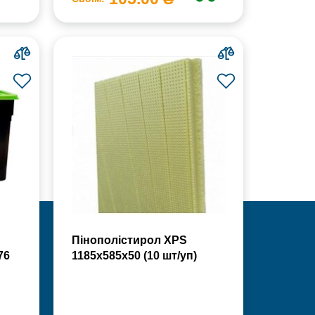
Пінополістирол XPS
76
1185х585х50 (10 шт/уп)