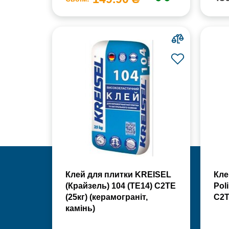
Клей для плитки KREISEL
Кле
(Крайзель) 104 (ТЕ14) С2TE
Poli
(25кг) (керамограніт,
С2Т
камінь)