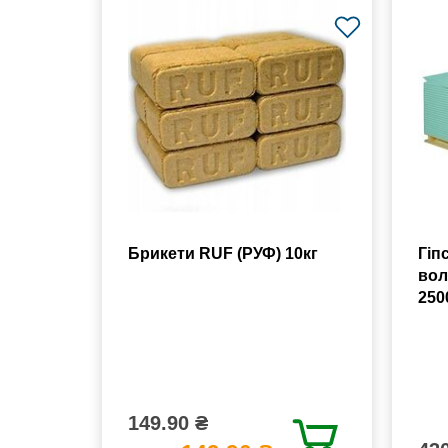
Брикети RUF (РУФ) 10кг
Гіп
вол
250
149.90 ₴