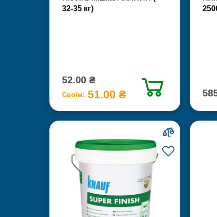
32-35 кг)
250
52.00 ₴
585
51.00 ₴
Своїм: