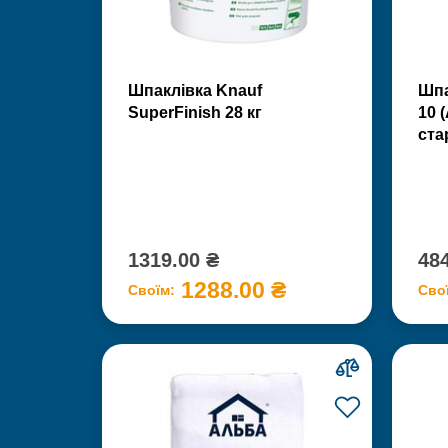
Шпаклівка Knauf
Шпа
SuperFinish 28 кг
10 
ста
1319.00 ₴
484
1288.00 ₴
Своїм:
Сво