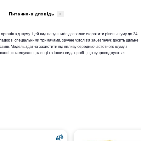
Питання-відповідь
0
органів від шуму. Цей вид навушників дозволяє скоротити рівень шуму до 24
ладок зі спеціальними тримачами, зручне узголів'я забезпечує досить щільне
рамів. Модель здатна захистити від впливу середньочастотного шуму з
ванні, штампуванні, клепці та інших видах робіт, що супроводжуються