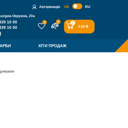
Авторизація
UK
RU
Західна Окружна, 20a
439 10 00
0
0
0
0.00 ₴
439 10 00
ФАРБИ
ХІТИ ПРОДАЖ
дужками