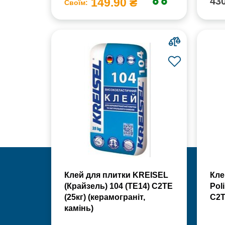
430
149.90 ₴
Своїм:
Клей для плитки KREISEL
Кле
(Крайзель) 104 (ТЕ14) С2TE
Poli
(25кг) (керамограніт,
С2Т
камінь)