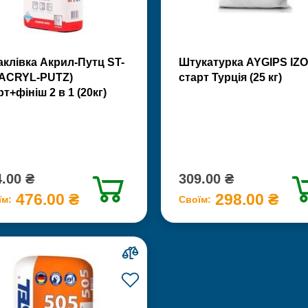
клівка Акрил-Путц ST-
Штукатурка AYGIPS IZO
(ACRYL-PUTZ)
старт Турція (25 кг)
рт+фініш 2 в 1 (20кг)
.00 ₴
309.00 ₴
476.00 ₴
298.00 ₴
їм:
Своїм: