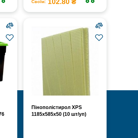
102.80 ₴
Своїм:
Пінополістирол XPS
76
1185х585х50 (10 шт/уп)