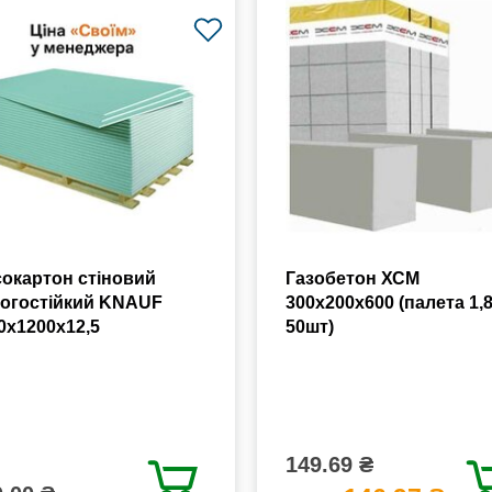
сокартон стіновий
Газобетон ХСМ
огостійкий KNAUF
300x200x600 (палета 1,
0х1200х12,5
50шт)
149.69 ₴