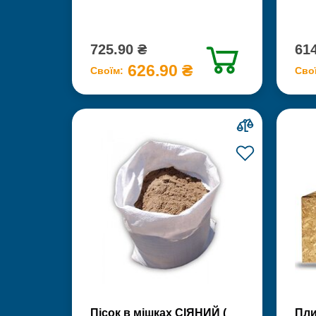
725.90 ₴
614
626.90 ₴
Своїм:
Сво
Пісок в мішках СІЯНИЙ (
Пли