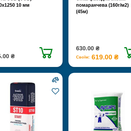
0х1250 10 мм
помаранчева (160г/м2)
(45м)
630.00 ₴
.00 ₴
619.00 ₴
Своїм: