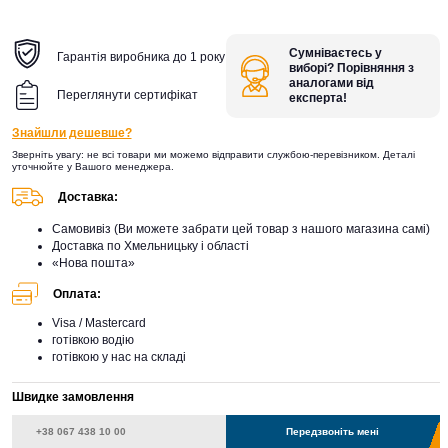
Сумніваєтесь у
Гарантія виробника до 1 року
виборі? Порівняння з
аналогами від
Переглянути сертифікат
експерта!
Знайшли дешевше?
Зверніть увагу: не всі товари ми можемо відправити службою-перевізником. Деталі
уточнюйте у Вашого менеджера.
Доставка:
Самовивіз (Ви можете забрати цей товар з нашого магазина самі)
Доставка по Хмельницьку і області
«Нова пошта»
Оплата:
Visa / Mastercard
готівкою водію
готівкою у нас на складі
Швидке замовлення
Передзвоніть мені