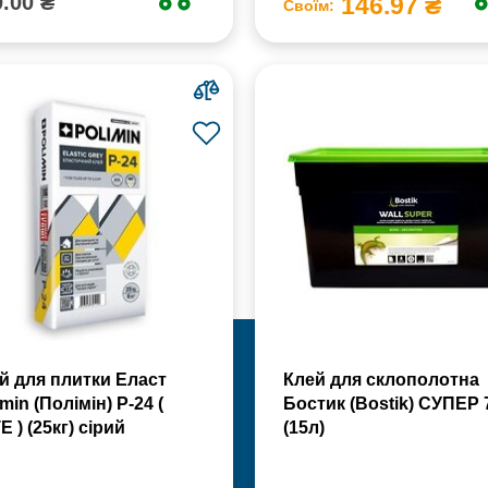
.00 ₴
146.97 ₴
Своїм:
й для плитки Еласт
Клей для склополотна
min (Полімін) Р-24 (
Бостик (Bostik) СУПЕР 
Е ) (25кг) сірий
(15л)