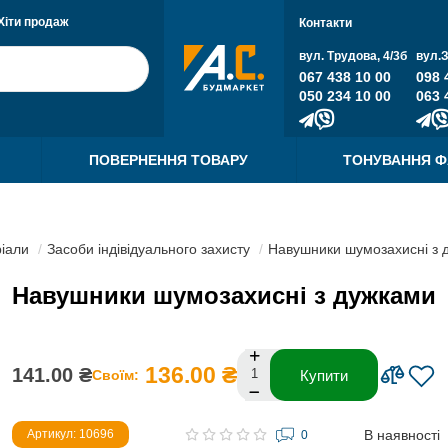
Хіти продаж
Контакти
вул. Трудова, 4/3б
вул.
067 438 10 00
098 
050 234 10 00
063 
ПОВЕРНЕННЯ ТОВАРУ
ТОНУВАННЯ 
ріали
Засоби індівідуального захисту
Навушники шумозахисні з 
Навушники шумозахисні з дужками
136.00 ₴
141.00 ₴
Своїм:
Купити
В наявності
Артикул: 10696
0