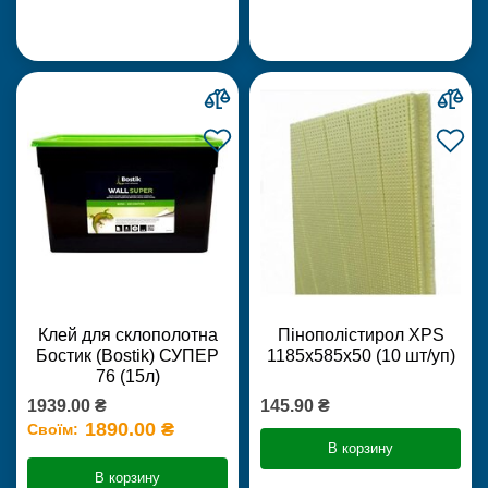
Клей для склополотна
Пінополістирол XPS
Бостик (Bostik) СУПЕР
1185х585х50 (10 шт/уп)
76 (15л)
1939.00 ₴
145.90 ₴
1890.00 ₴
Своїм:
В корзину
В корзину