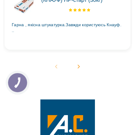
(КНАУФ) НР-старт (30кг)
Гарна , якісна штукатурка.Завжди користуюсь Кнауф.
..