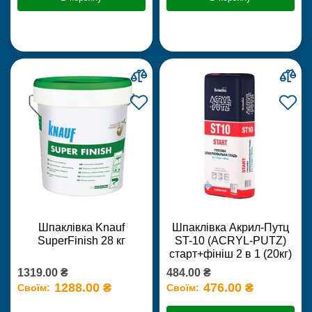
Шпаклівка Knauf
Шпаклівка Акрил-Путц
SuperFinish 28 кг
ST-10 (ACRYL-PUTZ)
старт+фініш 2 в 1 (20кг)
1319.00 ₴
484.00 ₴
1288.00 ₴
476.00 ₴
Своїм:
Своїм: