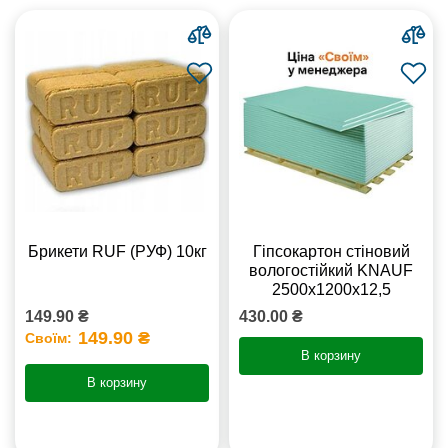
Брикети RUF (РУФ) 10кг
Гіпсокартон стіновий
вологостійкий KNAUF
2500х1200х12,5
149.90 ₴
430.00 ₴
149.90 ₴
Своїм:
В корзину
В корзину