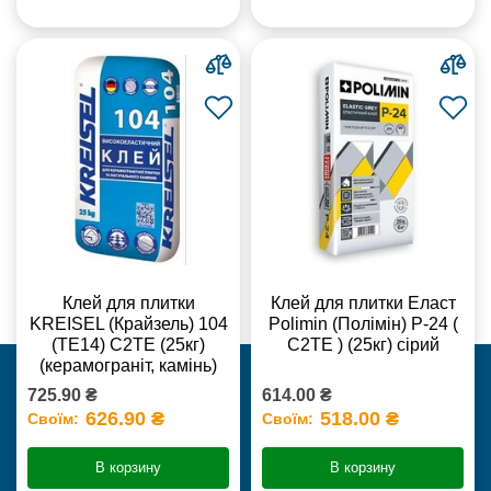
Клей для плитки
Клей для плитки Еласт
KREISEL (Крайзель) 104
Polimin (Полімін) Р-24 (
(ТЕ14) С2TE (25кг)
С2ТЕ ) (25кг) сірий
(керамограніт, камінь)
725.90 ₴
614.00 ₴
626.90 ₴
518.00 ₴
Своїм:
Своїм:
В корзину
В корзину