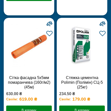
Сітка фасадна 5х5мм
Стяжка цементна
помаранчева (160г/м2)
Polimin (Полімін) СЦ-5
(45м)
(25кг)
630.00 ₴
234.50 ₴
619.00 ₴
179.00 ₴
Своїм:
Своїм:
В корзину
В корзину