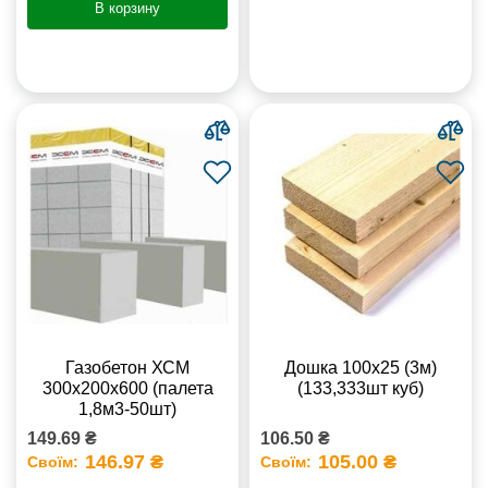
В корзину
Газобетон ХСМ
Дошка 100х25 (3м)
300x200x600 (палета
(133,333шт куб)
1,8м3-50шт)
149.69 ₴
106.50 ₴
146.97 ₴
105.00 ₴
Своїм:
Своїм: