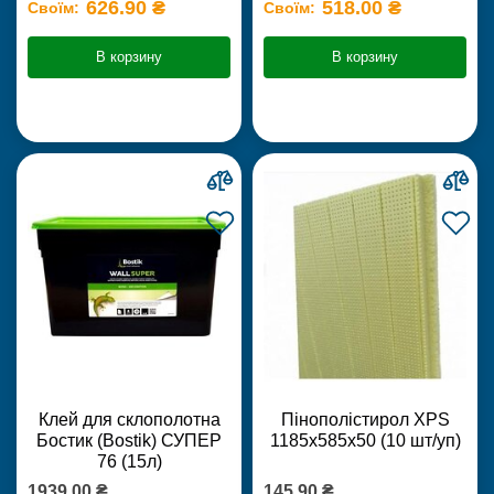
626.90 ₴
518.00 ₴
Своїм:
Своїм:
В корзину
В корзину
Клей для склополотна
Пінополістирол XPS
Бостик (Bostik) СУПЕР
1185х585х50 (10 шт/уп)
76 (15л)
1939.00 ₴
145.90 ₴