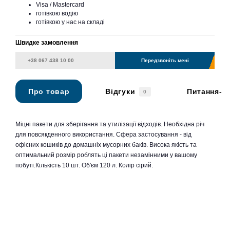
Visa / Mastercard
готівкою водію
готівкою у нас на складі
Швидке замовлення
Передзвоніть мені
Про товар
Відгуки
Питання-в
0
Міцні пакети для зберігання та утилізації відходів. Необхідна річ
для повсякденного використання. Сфера застосування - від
офісних кошиків до домашніх мусорних баків. Висока якість та
оптимальний розмір роблять ці пакети незамінними у вашому
побуті.Кількість 10 шт. Об'єм 120 л. Колір сірий.