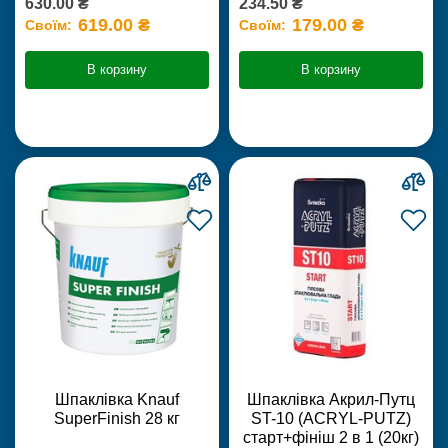
630.00 ₴
234.50 ₴
619.00 ₴
179.00 ₴
Своїм:
Своїм:
В корзину
В корзину
Шпаклівка Knauf
Шпаклівка Акрил-Путц
SuperFinish 28 кг
ST-10 (ACRYL-PUTZ)
старт+фініш 2 в 1 (20кг)