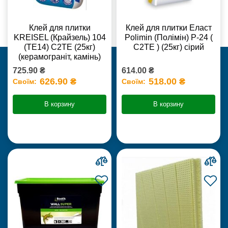
Клей для плитки
Клей для плитки Еласт
KREISEL (Крайзель) 104
Polimin (Полімін) Р-24 (
(ТЕ14) С2TE (25кг)
С2ТЕ ) (25кг) сірий
(керамограніт, камінь)
725.90 ₴
614.00 ₴
626.90 ₴
518.00 ₴
Своїм:
Своїм:
В корзину
В корзину