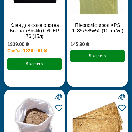
Клей для склополотна
Пінополістирол XPS
Бостик (Bostik) СУПЕР
1185х585х50 (10 шт/уп)
76 (15л)
1939.00 ₴
145.90 ₴
1890.00 ₴
Своїм:
В корзину
В корзину