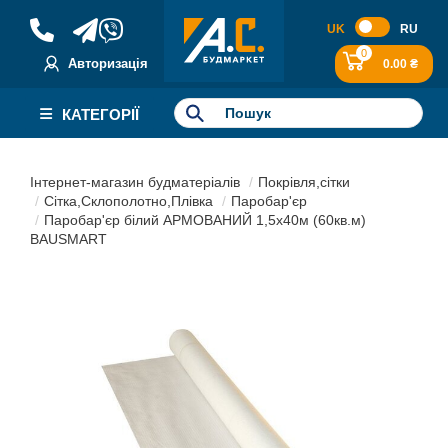
UK
RU
0
Авторизація
0.00 ₴
КАТЕГОРІЇ
Інтернет-магазин будматеріалів
Покрівля,сітки
Сітка,Склополотно,Плівка
Паробар'єр
Паробар'єр білий АРМОВАНИЙ 1,5х40м (60кв.м)
BAUSMART