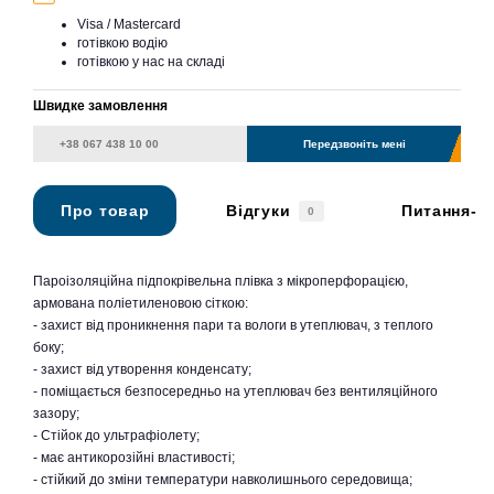
Visa / Mastercard
готівкою водію
готівкою у нас на складі
Швидке замовлення
Передзвоніть мені
Про товар
Відгуки
Питання-в
0
Пароізоляційна підпокрівельна плівка з мікроперфорацією,
армована поліетиленовою сіткою:
- захист від проникнення пари та вологи в утеплювач, з теплого
боку;
- захист від утворення конденсату;
- поміщається безпосередньо на утеплювач без вентиляційного
зазору;
- Стійок до ультрафіолету;
- має антикорозійні властивості;
- стійкий до зміни температури навколишнього середовища;