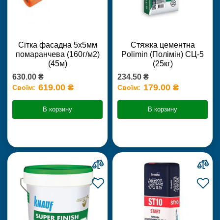
Сітка фасадна 5х5мм
Стяжка цементна
помаранчева (160г/м2)
Polimin (Полімін) СЦ-5
(45м)
(25кг)
630.00 ₴
234.50 ₴
619.00 ₴
179.00 ₴
Своїм:
Своїм:
В корзину
В корзину