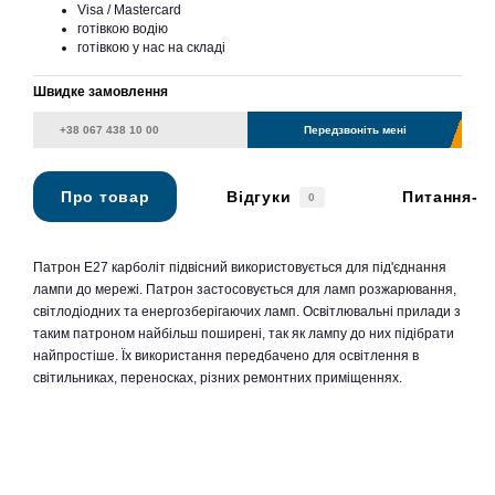
Visa / Mastercard
готівкою водію
готівкою у нас на складі
Швидке замовлення
Передзвоніть мені
Про товар
Відгуки
Питання-в
0
Патрон Е27 карболіт підвісний використовується для під'єднання
лампи до мережі. Патрон застосовується для ламп розжарювання,
світлодіодних та енергозберігаючих ламп. Освітлювальні прилади з
таким патроном найбільш поширені, так як лампу до них підібрати
найпростіше. Їх використання передбачено для освітлення в
світильниках, переносках, різних ремонтних приміщеннях.