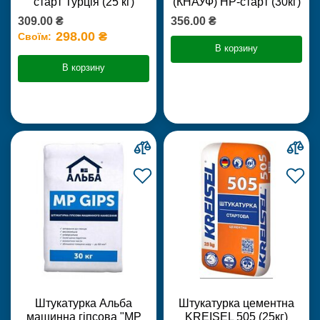
старт Турція (25 кг)
(КНАУФ) НР-старт (30кг)
309.00 ₴
356.00 ₴
298.00 ₴
Своїм:
В корзину
В корзину
Штукатурка Альба
Штукатурка цементна
машинна гіпсова "MP
KREISEL 505 (25кг)