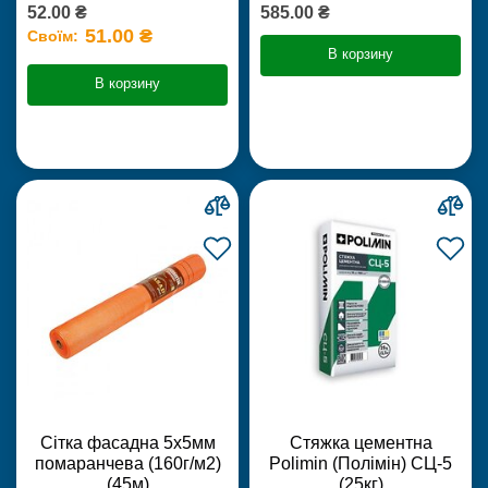
52.00 ₴
585.00 ₴
51.00 ₴
Своїм:
В корзину
В корзину
Сітка фасадна 5х5мм
Стяжка цементна
помаранчева (160г/м2)
Polimin (Полімін) СЦ-5
(45м)
(25кг)