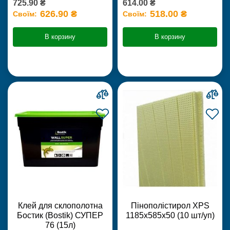
725.90 ₴
614.00 ₴
626.90 ₴
518.00 ₴
Своїм:
Своїм:
В корзину
В корзину
Клей для склополотна
Пінополістирол XPS
Бостик (Bostik) СУПЕР
1185х585х50 (10 шт/уп)
76 (15л)