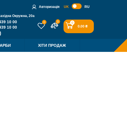
Авторизація
UK
RU
Західна Окружна, 20a
439 10 00
0
0
0
0.00 ₴
439 10 00
ФАРБИ
ХІТИ ПРОДАЖ