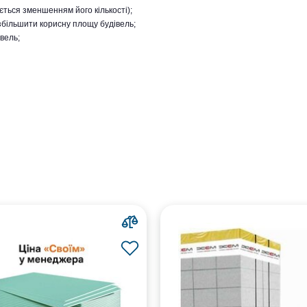
ться зменшенням його кількості);
збільшити корисну площу будівель;
вель;