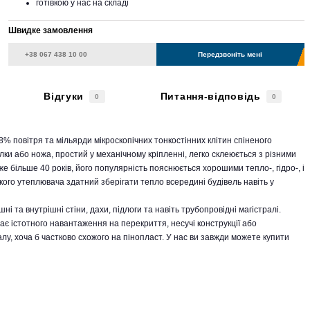
готівкою у нас на складі
Швидке замовлення
Передзвоніть мені
Відгуки
Питання-відповідь
0
0
98% повітря та мільярди мікроскопічних тонкостінних клітин спіненого
лки або ножа, простий у механічному кріпленні, легко склеюється з різними
же більше 40 років, його популярність пояснюється хорошими тепло-, гідро-, і
ого утеплювача здатний зберігати тепло всередині будівель навіть у
 та внутрішні стіни, дахи, підлоги та навіть трубопровідні магістралі.
ає істотного навантаження на перекриття, несучі конструкції або
у, хоча б частково схожого на пінопласт. У нас ви завжди можете купити