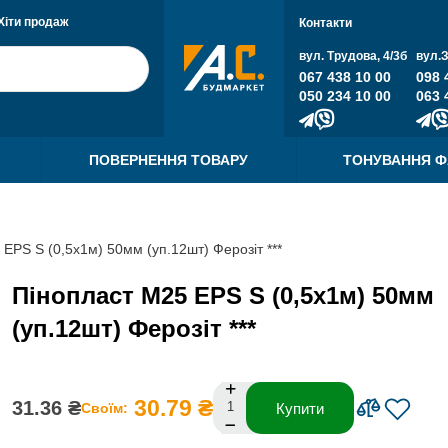
Хіти продаж
Контакти
вул. Трудова, 4/3б
вул.
067 438 10 00
098 
050 234 10 00
063 
ПОВЕРНЕННЯ ТОВАРУ
ТОНУВАННЯ 
EPS S (0,5х1м) 50мм (уп.12шт) Ферозіт ***
Пінопласт М25 EPS S (0,5х1м) 50мм
(уп.12шт) Ферозіт ***
30.79 ₴
31.36 ₴
Своїм:
Купити