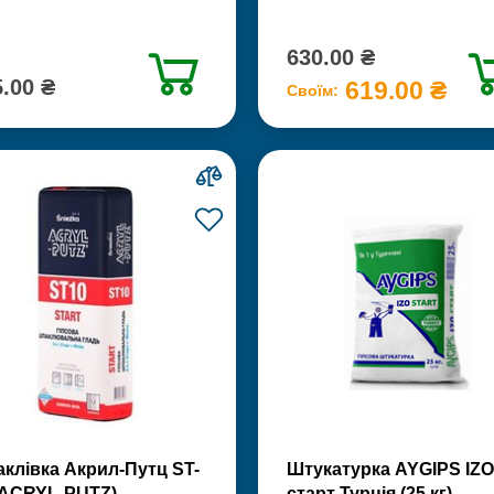
630.00 ₴
.00 ₴
619.00 ₴
Своїм:
клівка Акрил-Путц ST-
Штукатурка AYGIPS IZO
(ACRYL-PUTZ)
старт Турція (25 кг)