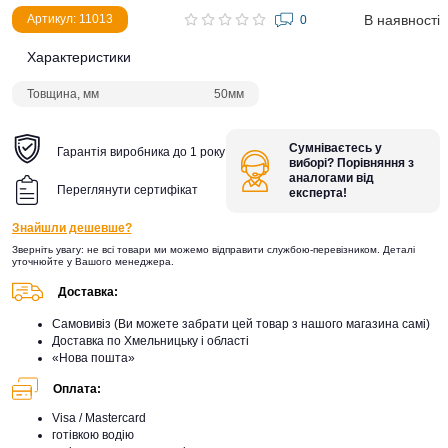
В наявності
Артикул: 11013
0
Характеристики
Товщина, мм
50мм
Сумніваєтесь у
Гарантія виробника до 1 року
виборі? Порівняння з
аналогами від
Переглянути сертифікат
експерта!
Знайшли дешевше?
Зверніть увагу: не всі товари ми можемо відправити службою-перевізником. Деталі
уточнюйте у Вашого менеджера.
Доставка:
Самовивіз (Ви можете забрати цей товар з нашого магазина самі)
Доставка по Хмельницьку і області
«Нова пошта»
Оплата:
Visa / Mastercard
готівкою водію