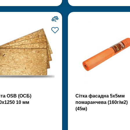
та OSB (ОСБ)
Сітка фасадна 5х5мм
0х1250 10 мм
помаранчева (160г/м2)
(45м)