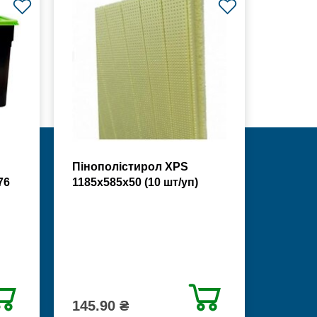
Пінополістирол XPS
76
1185х585х50 (10 шт/уп)
145.90 ₴