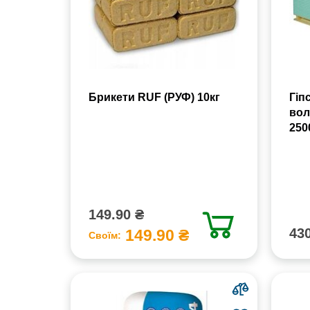
Брикети RUF (РУФ) 10кг
Гіп
вол
250
149.90 ₴
430
149.90 ₴
Своїм: