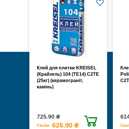
Клей для плитки KREISEL
Кле
(Крайзель) 104 (ТЕ14) С2TE
Poli
(25кг) (керамограніт,
С2Т
камінь)
725.90 ₴
614
626.90 ₴
Своїм:
Сво