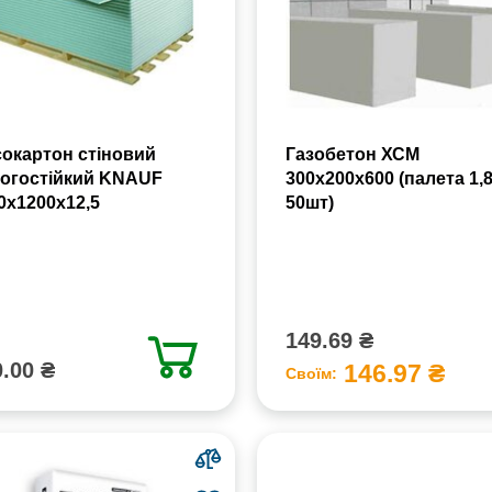
сокартон стіновий
Газобетон ХСМ
огостійкий KNAUF
300x200x600 (палета 1,
0х1200х12,5
50шт)
149.69 ₴
.00 ₴
146.97 ₴
Своїм: