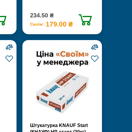
234.50 ₴
179.00 ₴
Своїм:
Штукатурка KNAUF Start
(КНАУФ) НР-старт (30кг)