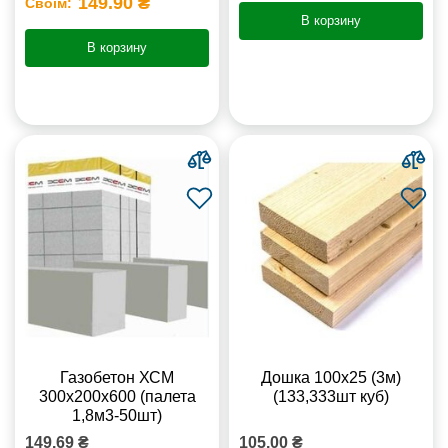
149.90 ₴
Своїм:
В корзину
В корзину
Газобетон ХСМ
Дошка 100х25 (3м)
300x200x600 (палета
(133,333шт куб)
1,8м3-50шт)
149.69 ₴
105.00 ₴