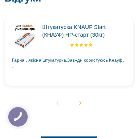
Штукатурка KNAUF Start
(КНАУФ) НР-старт (30кг)
Гарна , якісна штукатурка.Завжди користуюсь Кнауф.
..