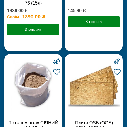
76 (15л)
1939.00 ₴
145.90 ₴
1890.00 ₴
Своїм:
В корзину
В корзину
Пісок в мішках СІЯНИЙ
Плита OSB (ОСБ)