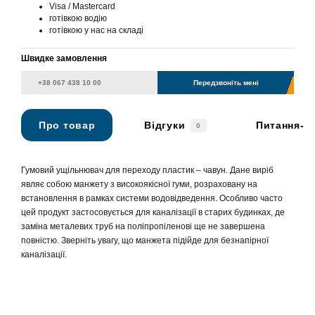
Visa / Mastercard
готівкою водію
готівкою у нас на складі
Швидке замовлення
Передзвоніть мені
Про товар
Відгуки
Питання-в
0
Гумовий ущільнювач для переходу пластик – чавун. Дане виріб
являє собою манжету з високоякісної гуми, розраховану на
встановлення в рамках системи водовідведення. Особливо часто
цей продукт застосовується для каналізації в старих будинках, де
заміна металевих труб на поліпропіленові ще не завершена
повністю. Зверніть увагу, що манжета підійде для безнапірної
каналізації.