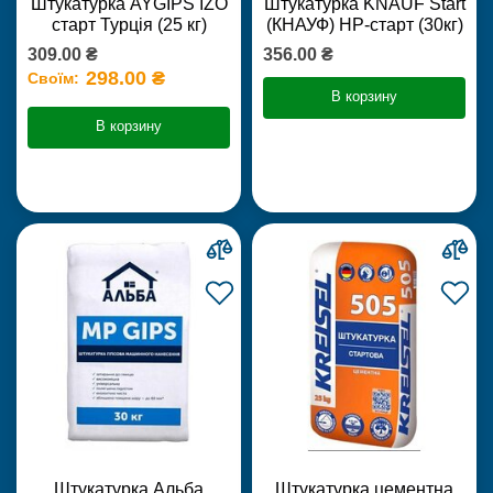
Штукатурка AYGIPS IZO
Штукатурка KNAUF Start
старт Турція (25 кг)
(КНАУФ) НР-старт (30кг)
309.00 ₴
356.00 ₴
298.00 ₴
Своїм:
В корзину
В корзину
Штукатурка Альба
Штукатурка цементна