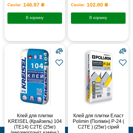
146.97 ₴
102.80 ₴
Своїм:
Своїм:
В корзину
В корзину
Клей для плитки
Клей для плитки Еласт
KREISEL (Крайзель) 104
Polimin (Полімін) Р-24 (
(ТЕ14) С2TE (25кг)
С2ТЕ ) (25кг) сірий
(керамограніт, камінь)