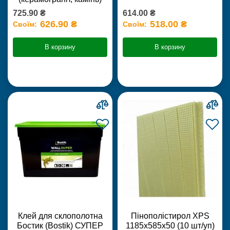
725.90 ₴
614.00 ₴
626.90 ₴
518.00 ₴
Своїм:
Своїм:
В корзину
В корзину
Клей для склополотна
Пінополістирол XPS
Бостик (Bostik) СУПЕР
1185х585х50 (10 шт/уп)