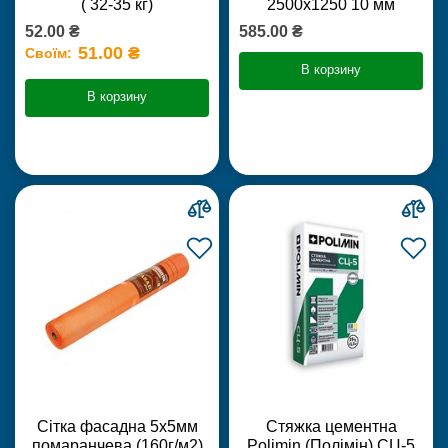
( 32-35 кг)
2500х1250 10 мм
52.00 ₴
585.00 ₴
51.00 ₴
Своїм:
В корзину
В корзину
Сітка фасадна 5х5мм
Стяжка цементна
помаранчева (160г/м2)
Polimin (Полімін) СЦ-5