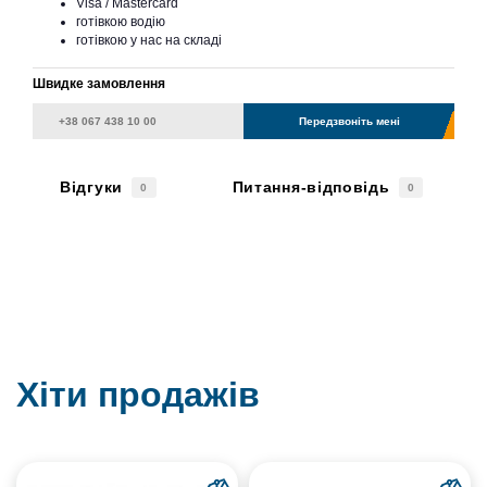
Visa / Mastercard
готівкою водію
готівкою у нас на складі
Швидке замовлення
Передзвоніть мені
Відгуки
Питання-відповідь
0
0
Хіти продажів