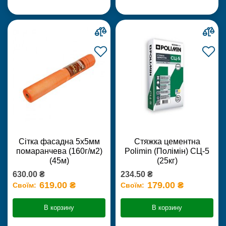
Сітка фасадна 5х5мм
Стяжка цементна
помаранчева (160г/м2)
Polimin (Полімін) СЦ-5
(45м)
(25кг)
630.00 ₴
234.50 ₴
619.00 ₴
179.00 ₴
Своїм:
Своїм:
В корзину
В корзину