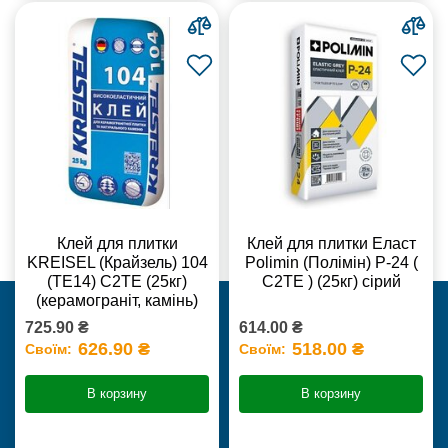
Клей для плитки
Клей для плитки Еласт
KREISEL (Крайзель) 104
Polimin (Полімін) Р-24 (
(ТЕ14) С2TE (25кг)
С2ТЕ ) (25кг) сірий
(керамограніт, камінь)
725.90 ₴
614.00 ₴
626.90 ₴
518.00 ₴
Своїм:
Своїм:
В корзину
В корзину