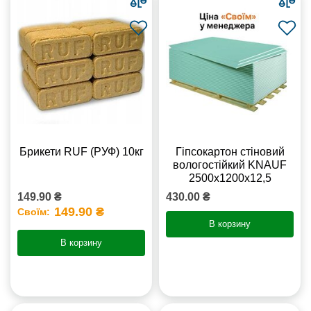
Брикети RUF (РУФ) 10кг
Гіпсокартон стіновий
вологостійкий KNAUF
2500х1200х12,5
149.90 ₴
430.00 ₴
149.90 ₴
Своїм:
В корзину
В корзину