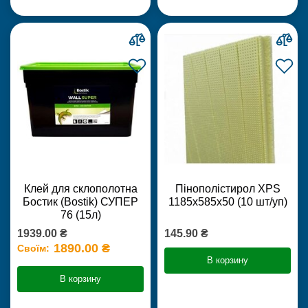
Клей для склополотна
Пінополістирол XPS
Бостик (Bostik) СУПЕР
1185х585х50 (10 шт/уп)
76 (15л)
1939.00 ₴
145.90 ₴
1890.00 ₴
Своїм:
В корзину
В корзину