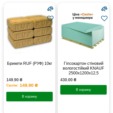
Брикети RUF (РУФ) 10кг
Гіпсокартон стіновий
вологостійкий KNAUF
2500х1200х12,5
149.90 ₴
430.00 ₴
149.90 ₴
Своїм:
В корзину
В корзину