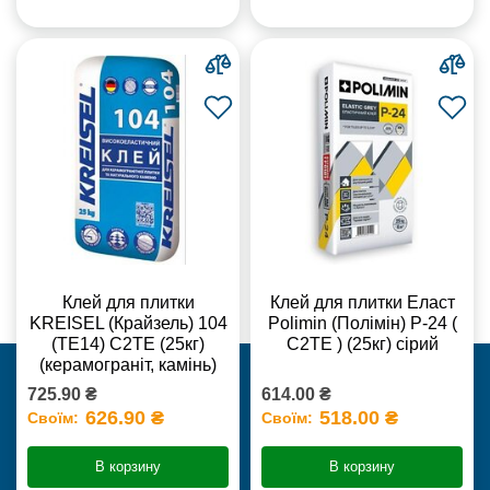
Клей для плитки
Клей для плитки Еласт
KREISEL (Крайзель) 104
Polimin (Полімін) Р-24 (
(ТЕ14) С2TE (25кг)
С2ТЕ ) (25кг) сірий
(керамограніт, камінь)
725.90 ₴
614.00 ₴
626.90 ₴
518.00 ₴
Своїм:
Своїм:
В корзину
В корзину