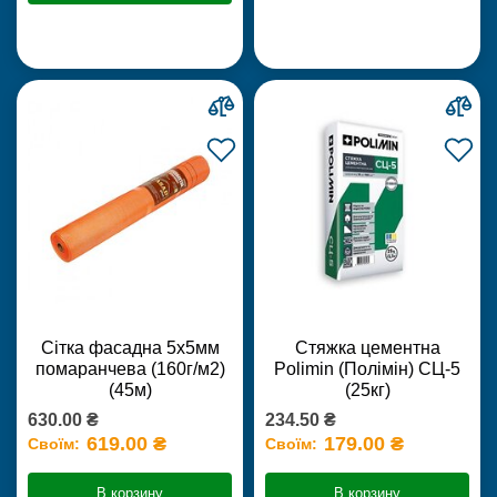
Сітка фасадна 5х5мм
Стяжка цементна
помаранчева (160г/м2)
Polimin (Полімін) СЦ-5
(45м)
(25кг)
630.00 ₴
234.50 ₴
619.00 ₴
179.00 ₴
Своїм:
Своїм:
В корзину
В корзину