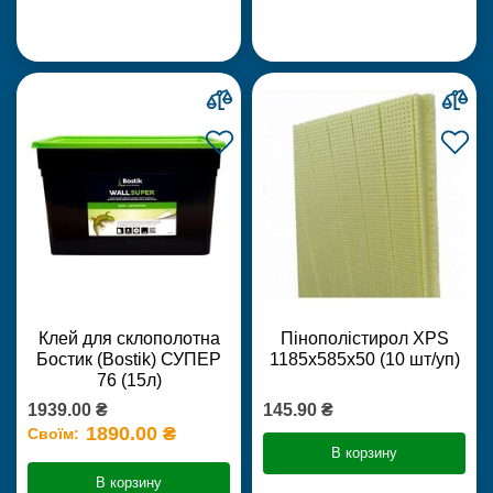
Клей для склополотна
Пінополістирол XPS
Бостик (Bostik) СУПЕР
1185х585х50 (10 шт/уп)
76 (15л)
1939.00 ₴
145.90 ₴
1890.00 ₴
Своїм:
В корзину
В корзину