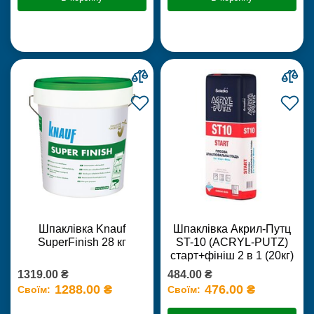
Шпаклівка Knauf
Шпаклівка Акрил-Путц
SuperFinish 28 кг
ST-10 (ACRYL-PUTZ)
старт+фініш 2 в 1 (20кг)
1319.00 ₴
484.00 ₴
1288.00 ₴
476.00 ₴
Своїм:
Своїм: