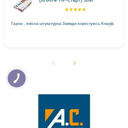
(КНАУФ НР-старт) 30кг
Гарна , якісна штукатурка.Завжди користуюсь Кнауф.
..