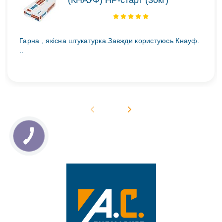
(КНАУФ) НР-старт (30кг)
Гарна , якісна штукатурка.Завжди користуюсь Кнауф.
..