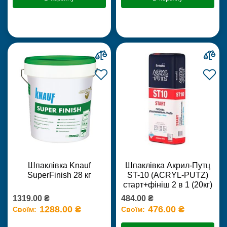
Шпаклівка Knauf
Шпаклівка Акрил-Путц
SuperFinish 28 кг
ST-10 (ACRYL-PUTZ)
старт+фініш 2 в 1 (20кг)
1319.00 ₴
484.00 ₴
1288.00 ₴
476.00 ₴
Своїм:
Своїм: