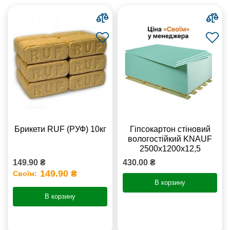
Брикети RUF (РУФ) 10кг
Гіпсокартон стіновий
вологостійкий KNAUF
2500х1200х12,5
149.90 ₴
430.00 ₴
149.90 ₴
Своїм:
В корзину
В корзину