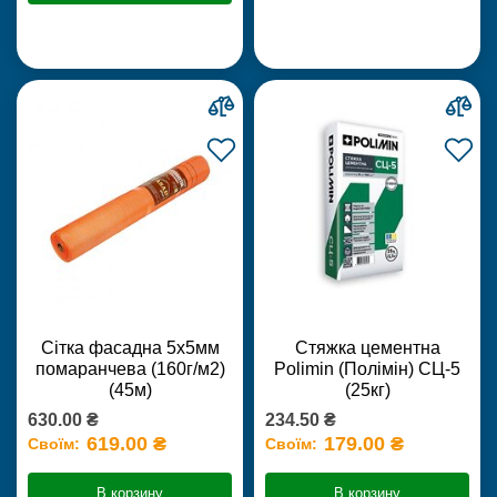
Сітка фасадна 5х5мм
Стяжка цементна
помаранчева (160г/м2)
Polimin (Полімін) СЦ-5
(45м)
(25кг)
630.00 ₴
234.50 ₴
619.00 ₴
179.00 ₴
Своїм:
Своїм:
В корзину
В корзину