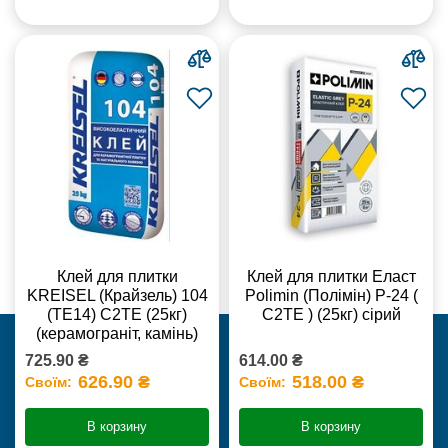
Клей для плитки
Клей для плитки Еласт
KREISEL (Крайзель) 104
Polimin (Полімін) Р-24 (
(ТЕ14) С2TE (25кг)
С2ТЕ ) (25кг) сірий
(керамограніт, камінь)
725.90 ₴
614.00 ₴
626.90 ₴
518.00 ₴
Своїм:
Своїм:
В корзину
В корзину