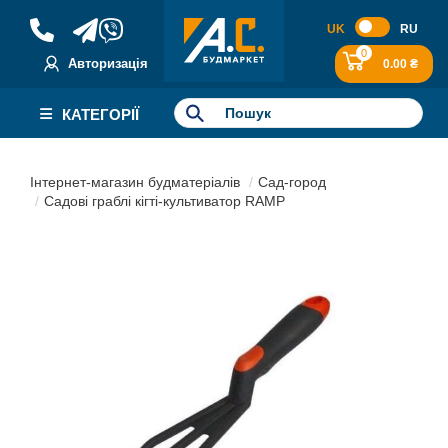
UK
RU
0
Авторизація
0.00 ₴
КАТЕГОРІЇ
Інтернет-магазин будматеріалів
Сад-город
Садові граблі кігті-культиватор RAMP