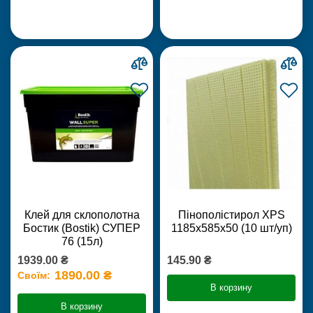
Клей для склополотна
Пінополістирол XPS
Бостик (Bostik) СУПЕР
1185х585х50 (10 шт/уп)
76 (15л)
1939.00 ₴
145.90 ₴
1890.00 ₴
Своїм:
В корзину
В корзину