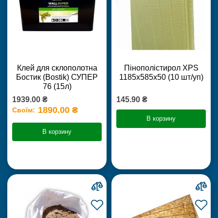
Клей для склополотна
Пінополістирол XPS
Бостик (Bostik) СУПЕР
1185х585х50 (10 шт/уп)
76 (15л)
1939.00 ₴
145.90 ₴
1890.00 ₴
Своїм:
В корзину
В корзину