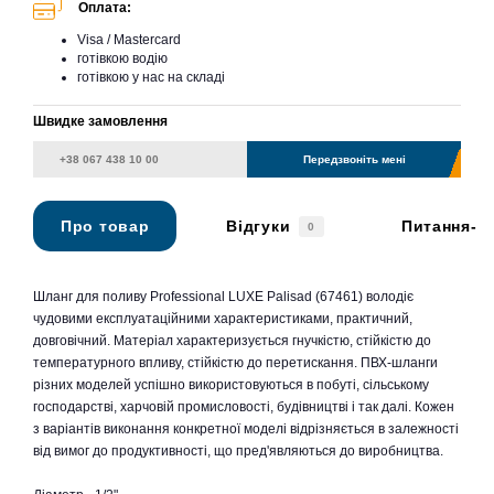
Оплата:
Visa / Mastercard
готівкою водію
готівкою у нас на складі
Швидке замовлення
Передзвоніть мені
Про товар
Відгуки
Питання-в
0
Шланг для поливу Professional LUXE Palisad (67461) володіє
чудовими експлуатаційними характеристиками, практичний,
довговічний. Матеріал характеризується гнучкістю, стійкістю до
температурного впливу, стійкістю до перетискання. ПВХ-шланги
різних моделей успішно використовуються в побуті, сільському
господарстві, харчовій промисловості, будівництві і так далі. Кожен
з варіантів виконання конкретної моделі відрізняється в залежності
від вимог до продуктивності, що пред'являються до виробництва.