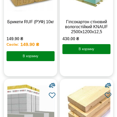
Брикети RUF (РУФ) 10кг
Гіпсокартон стіновий
вологостійкий KNAUF
2500х1200х12,5
149.90 ₴
430.00 ₴
149.90 ₴
Своїм:
В корзину
В корзину