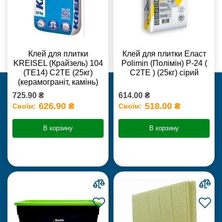
Клей для плитки
Клей для плитки Еласт
KREISEL (Крайзель) 104
Polimin (Полімін) Р-24 (
(ТЕ14) С2TE (25кг)
С2ТЕ ) (25кг) сірий
(керамограніт, камінь)
725.90 ₴
614.00 ₴
626.90 ₴
518.00 ₴
Своїм:
Своїм:
В корзину
В корзину