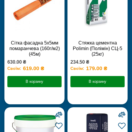
Сітка фасадна 5х5мм
Стяжка цементна
помаранчева (160г/м2)
Polimin (Полімін) СЦ-5
(45м)
(25кг)
630.00 ₴
234.50 ₴
619.00 ₴
179.00 ₴
Своїм:
Своїм:
В корзину
В корзину