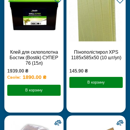
Клей для склополотна
Пінополістирол XPS
Бостик (Bostik) СУПЕР
1185х585х50 (10 шт/уп)
76 (15л)
1939.00 ₴
145.90 ₴
1890.00 ₴
Своїм:
В корзину
В корзину