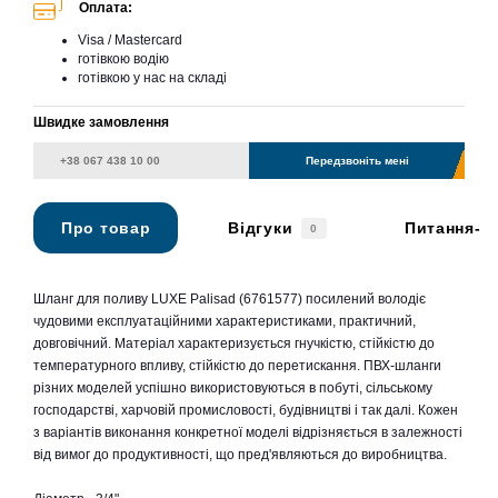
Оплата:
Visa / Mastercard
готівкою водію
готівкою у нас на складі
Швидке замовлення
Передзвоніть мені
Про товар
Відгуки
Питання-в
0
Шланг для поливу LUXE Palisad (6761577) посилений володіє
чудовими експлуатаційними характеристиками, практичний,
довговічний. Матеріал характеризується гнучкістю, стійкістю до
температурного впливу, стійкістю до перетискання. ПВХ-шланги
різних моделей успішно використовуються в побуті, сільському
господарстві, харчовій промисловості, будівництві і так далі. Кожен
з варіантів виконання конкретної моделі відрізняється в залежності
від вимог до продуктивності, що пред'являються до виробництва.