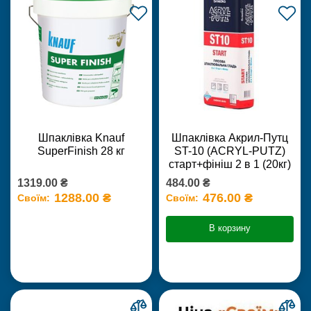
Шпаклівка Knauf
Шпаклівка Акрил-Путц
SuperFinish 28 кг
ST-10 (ACRYL-PUTZ)
старт+фініш 2 в 1 (20кг)
1319.00 ₴
484.00 ₴
1288.00 ₴
476.00 ₴
Своїм:
Своїм:
В корзину