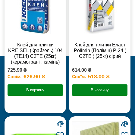
Клей для плитки
Клей для плитки Еласт
KREISEL (Крайзель) 104
Polimin (Полімін) Р-24 (
(ТЕ14) С2TE (25кг)
С2ТЕ ) (25кг) сірий
(керамограніт, камінь)
725.90 ₴
614.00 ₴
626.90 ₴
518.00 ₴
Своїм:
Своїм:
В корзину
В корзину