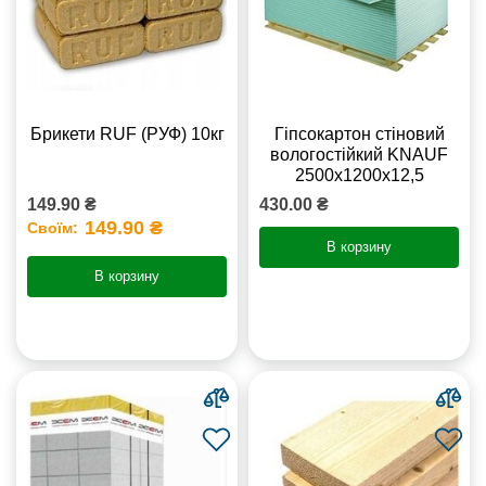
Брикети RUF (РУФ) 10кг
Гіпсокартон стіновий
вологостійкий KNAUF
2500х1200х12,5
149.90 ₴
430.00 ₴
149.90 ₴
Своїм:
В корзину
В корзину