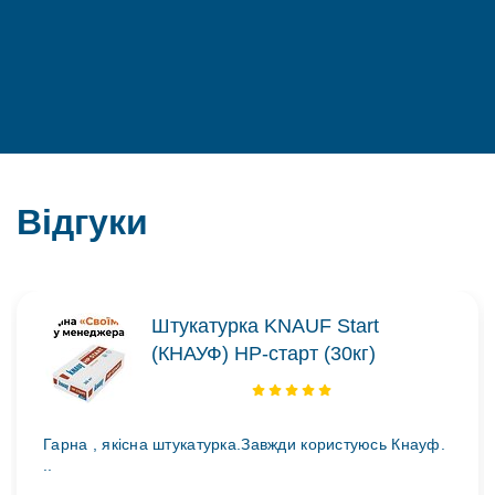
Відгуки
Штукатурка KNAUF Start
(КНАУФ) НР-старт (30кг)
Гарна , якісна штукатурка.Завжди користуюсь Кнауф.
..