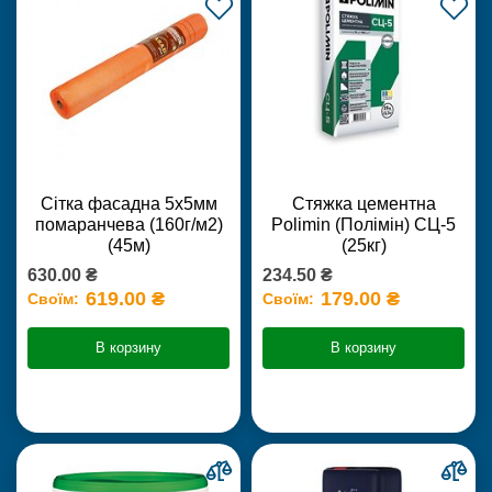
Сітка фасадна 5х5мм
Стяжка цементна
помаранчева (160г/м2)
Polimin (Полімін) СЦ-5
(45м)
(25кг)
630.00 ₴
234.50 ₴
619.00 ₴
179.00 ₴
Своїм:
Своїм:
В корзину
В корзину